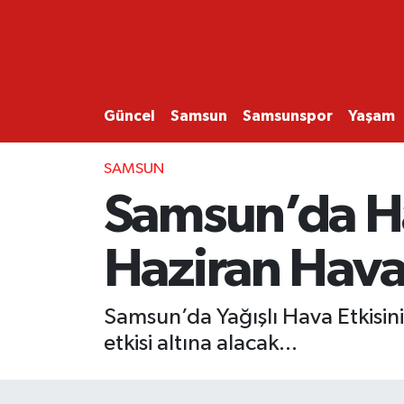
GÜNCEL
SAMSUN
Güncel
Samsun
Samsunspor
Yaşam
SAMSUNSPOR
SAMSUN
Samsun’da H
EKONOMİ
Haziran Hav
YAŞAM
Samsun’da Yağışlı Hava Etkisini
etkisi altına alacak...