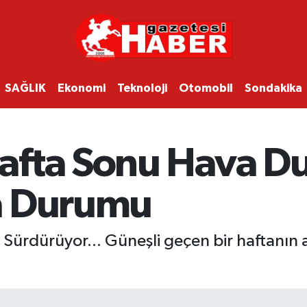
SAĞLIK
Ekonomi
Teknoloji
Otomobil
Sondakika
afta Sonu Hava D
a Durumu
 Sürdürüyor... Güneşli geçen bir haftanın 