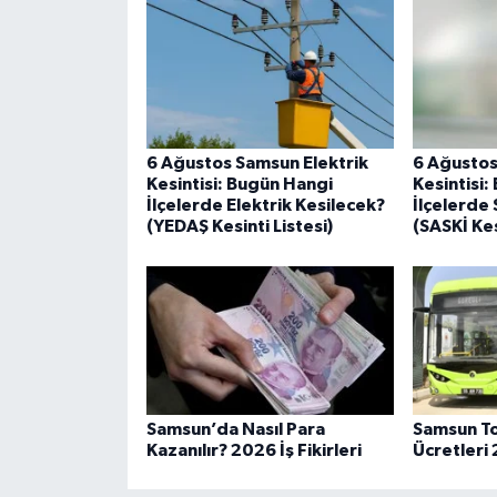
6 Ağustos Samsun Elektrik
6 Ağustos
Kesintisi: Bugün Hangi
Kesintisi
İlçelerde Elektrik Kesilecek?
İlçelerde 
(YEDAŞ Kesinti Listesi)
(SASKİ Kes
Samsun’da Nasıl Para
Samsun To
Kazanılır? 2026 İş Fikirleri
Ücretleri