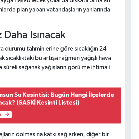
 kayganlaşabilecek yollarda dikkatli olmaları
lanlarda plan yapan vatandaşların yanlarında
 Daha Isınacak
a durumu tahminlerine göre sıcaklığın 24
 sıcaklıktaki bu artışa rağmen yağışlı hava
a süreli sağanak yağışların görülme ihtimali
sun Su Kesintisi: Bugün Hangi İlçelerde
acak? (SASKİ Kesinti Listesi)
e
jların dolmasına katkı sağlarken, diğer bir