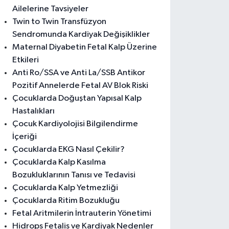
Ailelerine Tavsiyeler
Twin to Twin Transfüzyon
Sendromunda Kardiyak Değişiklikler
Maternal Diyabetin Fetal Kalp Üzerine
Etkileri
Anti Ro/SSA ve Anti La/SSB Antikor
Pozitif Annelerde Fetal AV Blok Riski
Çocuklarda Doğuştan Yapısal Kalp
Hastalıkları
Çocuk Kardiyolojisi Bilgilendirme
İçeriği
Çocuklarda EKG Nasıl Çekilir?
Çocuklarda Kalp Kasılma
Bozukluklarının Tanısı ve Tedavisi
Çocuklarda Kalp Yetmezliği
Çocuklarda Ritim Bozukluğu
Fetal Aritmilerin İntrauterin Yönetimi
Hidrops Fetalis ve Kardiyak Nedenler