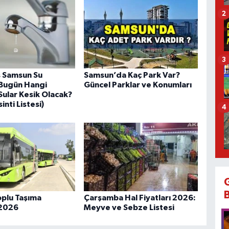
2
3
 Samsun Su
Samsun’da Kaç Park Var?
: Bugün Hangi
Güncel Parklar ve Konumları
Sular Kesik Olacak?
inti Listesi)
4
plu Taşıma
Çarşamba Hal Fiyatları 2026:
 2026
Meyve ve Sebze Listesi