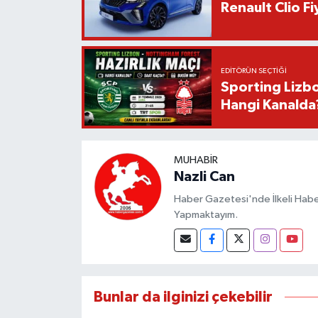
Renault Clio F
EDITÖRÜN SEÇTIĞI
Sporting Lizbo
Hangi Kanalda
MUHABIR
Nazli Can
Haber Gazetesi'nde İlkeli Haberc
Yapmaktayım.
Bunlar da ilginizi çekebilir