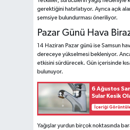
Yetkililer, sürücülerin yağış nedeniyle
gerektiğini hatırlatıyor. Ayrıca açık a
şemsiye bulundurması öneriliyor.
Pazar Günü Hava Biraz
14 Haziran Pazar günü ise Samsun hav
dereceye yükselmesi bekleniyor. Ancak
etkisini sürdürecek. Gün içerisinde kıs
bulunuyor.
6 Ağustos Sam
Sular Kesik Ol
İçeriği Görüntül
Yağışlar yurdun birçok noktasında bara