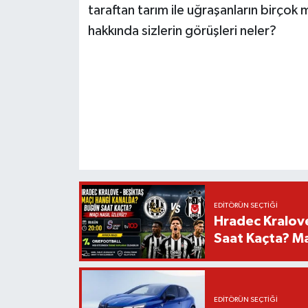
taraftan tarım ile uğraşanların birçok 
hakkında sizlerin görüşleri neler?
EDITÖRÜN SEÇTIĞI
Hradec Kralov
Saat Kaçta? Maç
EDITÖRÜN SEÇTIĞI