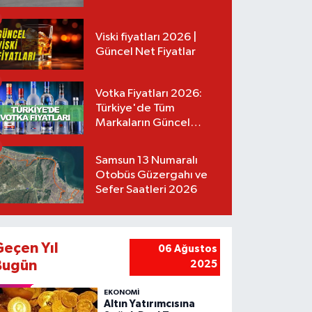
Tarifeler
Viski fiyatları 2026 |
Güncel Net Fiyatlar
Votka Fiyatları 2026:
Türkiye'de Tüm
Markaların Güncel
Listesi
Samsun 13 Numaralı
Otobüs Güzergahı ve
Sefer Saatleri 2026
Geçen Yıl
06 Ağustos
Bugün
2025
EKONOMİ
Altın Yatırımcısına