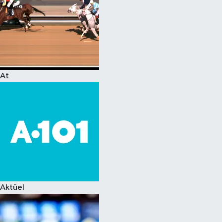
At
Aktüel