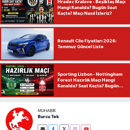
Hradec Kralove - Beşiktaş Maçı
Hangi Kanalda? Bugün Saat
Kaçta? Maçı Nasıl İzleriz?
Renault Clio Fiyatları 2026:
Temmuz Güncel Liste
Sporting Lizbon - Nottingham
Forest Hazırlık Maçı Hangi
Kanalda? Saat Kaçta? Bugün
Mü?
MUHABIR
Burcu Tek