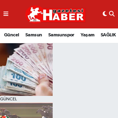
GÜNCEL
SAMSUN
Güncel
Samsun
Samsunspor
Yaşam
SAĞLIK
SAMSUNSPOR
EKONOMİ
YAŞAM
GÜNCEL