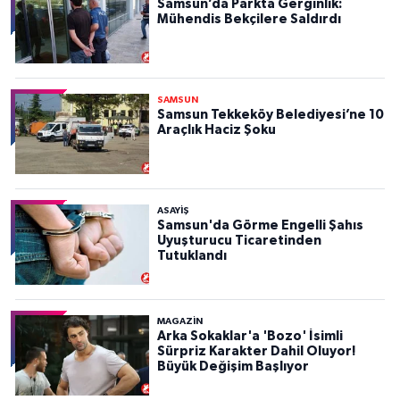
Samsun’da Parkta Gerginlik:
Mühendis Bekçilere Saldırdı
SAMSUN
Samsun Tekkeköy Belediyesi’ne 10
Araçlık Haciz Şoku
ASAYIŞ
Samsun'da Görme Engelli Şahıs
Uyuşturucu Ticaretinden
Tutuklandı
MAGAZİN
Arka Sokaklar'a 'Bozo' İsimli
Sürpriz Karakter Dahil Oluyor!
Büyük Değişim Başlıyor