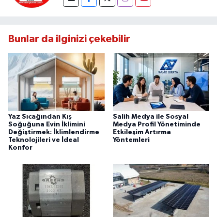
Bunlar da ilginizi çekebilir
Yaz Sıcağından Kış
Salih Medya ile Sosyal
Soğuğuna Evin İklimini
Medya Profil Yönetiminde
Değiştirmek: İklimlendirme
Etkileşim Artırma
Teknolojileri ve İdeal
Yöntemleri
Konfor