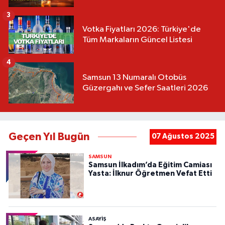
3
Votka Fiyatları 2026: Türkiye'de
Tüm Markaların Güncel Listesi
4
Samsun 13 Numaralı Otobüs
Güzergahı ve Sefer Saatleri 2026
Geçen Yıl Bugün
07 Ağustos 2025
SAMSUN
Samsun İlkadım’da Eğitim Camiası
Yasta: İlknur Öğretmen Vefat Etti
ASAYIŞ