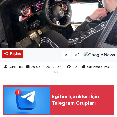
Paylaş
-
+
A
A
Burcu Tek
29.05.2026 - 23:54
32
Okunma Süresi: 1
Dk
Eğitim İçerikleri İçin
Telegram Grupları