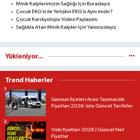
Minik Kalplerimizin Sağlığı İçin Buradayız
Çocuk EKG’si ile Yetişkin EKG’si Aynı mıdır?
Çocuk Kardiyolojisi Video Paylaşımı
Sağlıkla Atan Minik Kalpler İçin Yanınızdayız
Yükleniyor...
Trend Haberler
1
Samsun İlçeleri Arası Taşımacılık
Fiyatları 2026: İşte Güncel Tarifeler
2
Viski fiyatları 2026 | Güncel Net
Fiyatlar