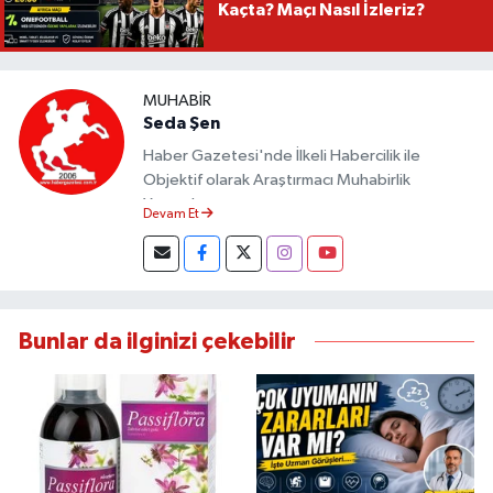
Kaçta? Maçı Nasıl İzleriz?
MUHABIR
Seda Şen
Haber Gazetesi'nde İlkeli Habercilik ile
Objektif olarak Araştırmacı Muhabirlik
Yapmaktayım.
Devam Et
Bunlar da ilginizi çekebilir