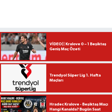
VİDEO|| Kralove 0 – 1 Beşiktaş
Geniş Maç Özeti
Trendyol Süper Lig 1. Hafta
Maçları
Hradec Kralove - Beşiktaş Maçı
Hangi Kanalda? Bugün Saat