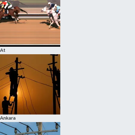
At
Ankara