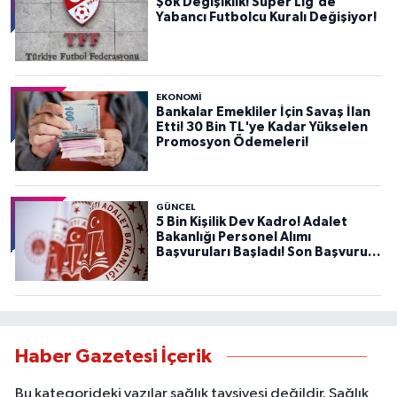
Şok Değişiklik! Süper Lig'de
Yabancı Futbolcu Kuralı Değişiyor!
EKONOMİ
Bankalar Emekliler İçin Savaş İlan
Etti! 30 Bin TL'ye Kadar Yükselen
Promosyon Ödemeleri!
GÜNCEL
5 Bin Kişilik Dev Kadro! Adalet
Bakanlığı Personel Alımı
Başvuruları Başladı! Son Başvuru
Tarihini Kaçırmayın!
Haber Gazetesi İçerik
Bu kategorideki yazılar sağlık tavsiyesi değildir. Sağlık