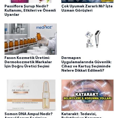
Passiflora Şurup Nedir?
Çok Uyumak Zararlı Mı? İşte
Kullanımı, Etkileri ve Önemli
Uzman Görüşleri
Uyarılar
Fason Kozmetik Üretimi:
Dermapen
Dermokozmetik Markalar
Uygulamalarında Güvenlik:
İçin Doğru Üretici Seçimi
Cihaz ve Kartuş Seçiminde
Nelere Dikkat Edilmeli?
Somon DNA Ampul Nedir?
Katarakt: Tedavisi,