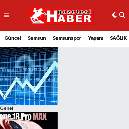
GÜNCEL
SAMSUN
Güncel
Samsun
Samsunspor
Yaşam
SAĞLIK
SAMSUNSPOR
EKONOMİ
YAŞAM
Genel