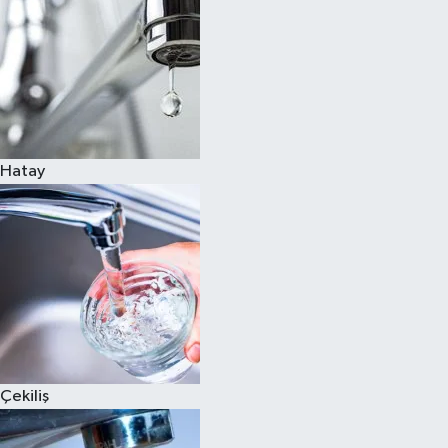
Hatay
Çekiliş