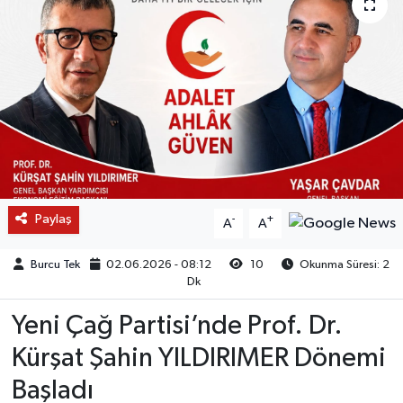
Paylaş
-
+
A
A
Burcu Tek
02.06.2026 - 08:12
10
Okunma Süresi: 2
Dk
Yeni Çağ Partisi’nde Prof. Dr.
Kürşat Şahin YILDIRIMER Dönemi
Başladı