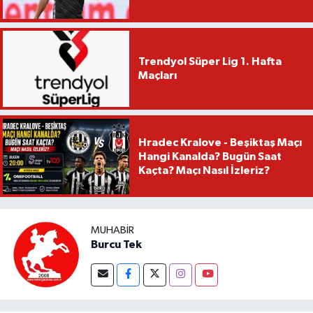
Trendyol Süper Lig 1. Hafta
Maçları
Hradec Kralove - Beşiktaş Maçı
Hangi Kanalda? Bugün Saat
Kaçta? Maçı Nasıl İzleriz?
MUHABIR
Burcu Tek