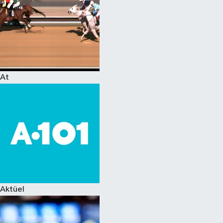
At
Aktüel