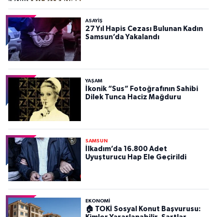
ASAYIŞ
27 Yıl Hapis Cezası Bulunan Kadın
Samsun’da Yakalandı
YAŞAM
İkonik “Sus” Fotoğrafının Sahibi
Dilek Tunca Haciz Mağduru
SAMSUN
İlkadım’da 16.800 Adet
Uyuşturucu Hap Ele Geçirildi
EKONOMİ
🏠 TOKİ Sosyal Konut Başvurusu: