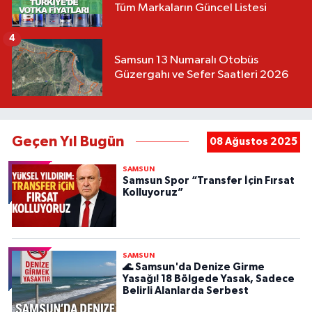
Tüm Markaların Güncel Listesi
4
Samsun 13 Numaralı Otobüs
Güzergahı ve Sefer Saatleri 2026
Geçen Yıl Bugün
08 Ağustos 2025
SAMSUN
Samsun Spor “Transfer İçin Fırsat
Kolluyoruz”
SAMSUN
🌊 Samsun'da Denize Girme
Yasağı! 18 Bölgede Yasak, Sadece
Belirli Alanlarda Serbest