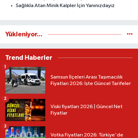
Sağlıkla Atan Minik Kalpler İçin Yanınızdayız
Yükleniyor...
Trend Haberler
1
Samsun İlçeleri Arası Taşımacılık
Fiyatları 2026: İşte Güncel Tarifeler
2
Viski fiyatları 2026 | Güncel Net
Fiyatlar
3
Votka Fiyatları 2026: Türkiye'de