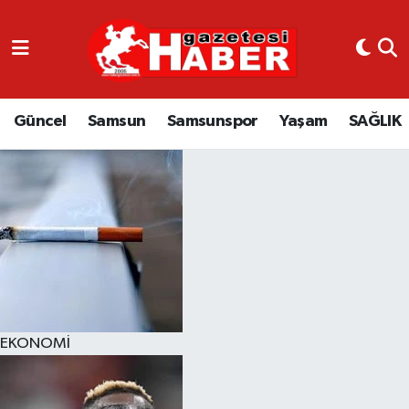
GÜNCEL
SAMSUN
Güncel
Samsun
Samsunspor
Yaşam
SAĞLIK
SAMSUNSPOR
EKONOMİ
YAŞAM
EKONOMİ