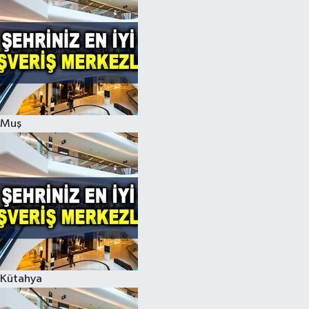
Muş
Kütahya