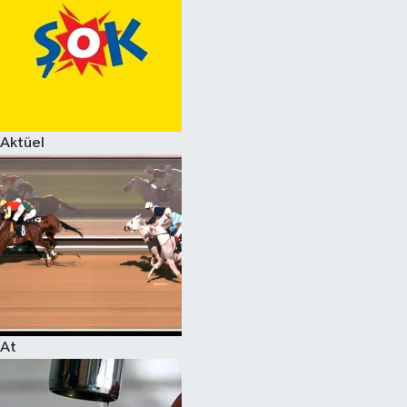
Aktüel
At