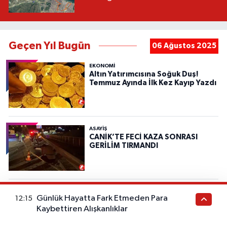
Geçen Yıl Bugün
06 Ağustos 2025
EKONOMİ
Altın Yatırımcısına Soğuk Duş!
Temmuz Ayında İlk Kez Kayıp Yazdı
ASAYIŞ
CANİK’TE FECİ KAZA SONRASI
GERİLİM TIRMANDI
ASAYIŞ
Günlük Hayatta Fark Etmeden Para
12:15
Samsun'da İki Muhtar ve Üç
Kaybettiren Alışkanlıklar
Şüpheli Alkollü Eğlencede
Silahlarla Dehşet Saçtı!