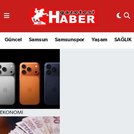
GÜNCEL
SAMSUN
Güncel
Samsun
Samsunspor
Yaşam
SAĞLIK
SAMSUNSPOR
EKONOMİ
YAŞAM
EKONOMİ