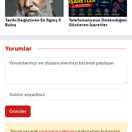
Tarihi Değiştiren En İlginç 5
Telefonunuzun Dinlendiğini
Buluş
Gösteren İşaretler
Yorumlar
Gönder
Yorum yazarak
topluluk kurallarımızı
kabul etmiş bulunuyor