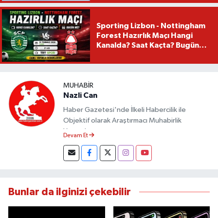
Sporting Lizbon - Nottingham
Forest Hazırlık Maçı Hangi
Kanalda? Saat Kaçta? Bugün
Mü?
MUHABIR
Nazli Can
Haber Gazetesi'nde İlkeli Habercilik ile
Objektif olarak Araştırmacı Muhabirlik
Yapmaktayım.
Devam Et
Bunlar da ilginizi çekebilir