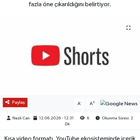
fazla öne çıkarıldığını belirtiyor.
Paylaş
-
+
A
A
Nazli Can
12.06.2026 - 12:31
6
Okunma Süresi: 2
Dk
Kısa video formatı, YouTube ekosisteminde içerik