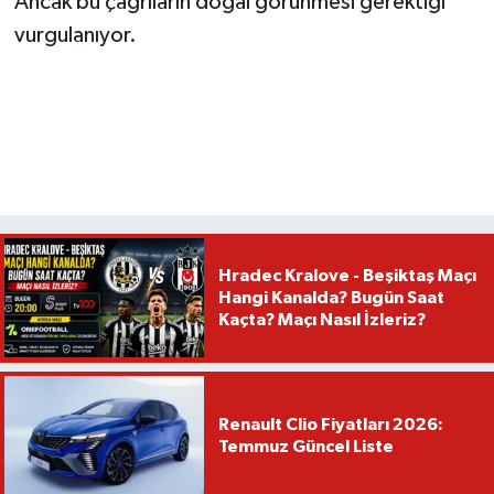
Ancak bu çağrıların doğal görünmesi gerektiği
vurgulanıyor.
Hradec Kralove - Beşiktaş Maçı
Hangi Kanalda? Bugün Saat
Kaçta? Maçı Nasıl İzleriz?
Renault Clio Fiyatları 2026:
Temmuz Güncel Liste