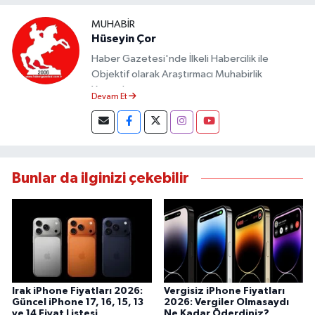
MUHABIR
Hüseyin Çor
Haber Gazetesi'nde İlkeli Habercilik ile
Objektif olarak Araştırmacı Muhabirlik
Yapmaktayım.
Devam Et
Bunlar da ilginizi çekebilir
Irak iPhone Fiyatları 2026:
Vergisiz iPhone Fiyatları
Güncel iPhone 17, 16, 15, 13
2026: Vergiler Olmasaydı
ve 14 Fiyat Listesi
Ne Kadar Öderdiniz?