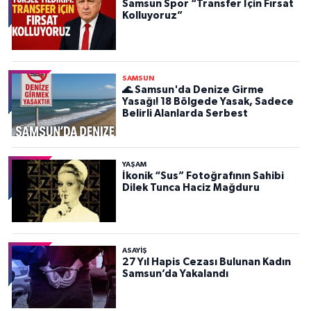
Samsun Spor “Transfer İçin Fırsat
Kolluyoruz”
SAMSUN
🌊 Samsun'da Denize Girme
Yasağı! 18 Bölgede Yasak, Sadece
Belirli Alanlarda Serbest
YAŞAM
İkonik “Sus” Fotoğrafının Sahibi
Dilek Tunca Haciz Mağduru
ASAYIŞ
27 Yıl Hapis Cezası Bulunan Kadın
Samsun’da Yakalandı