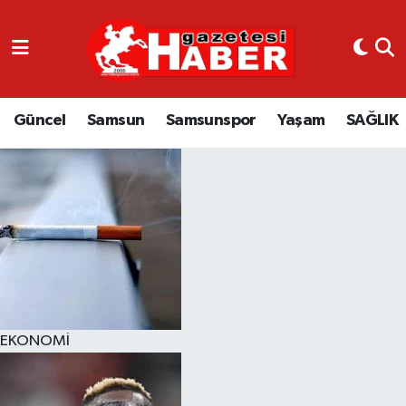
GÜNCEL
SAMSUN
Güncel
Samsun
Samsunspor
Yaşam
SAĞLIK
SAMSUNSPOR
EKONOMİ
YAŞAM
EKONOMİ