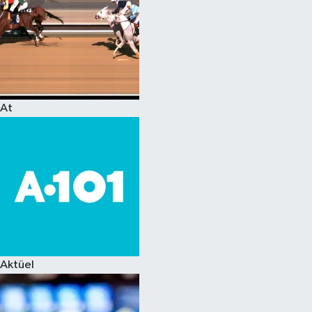
At
Aktüel