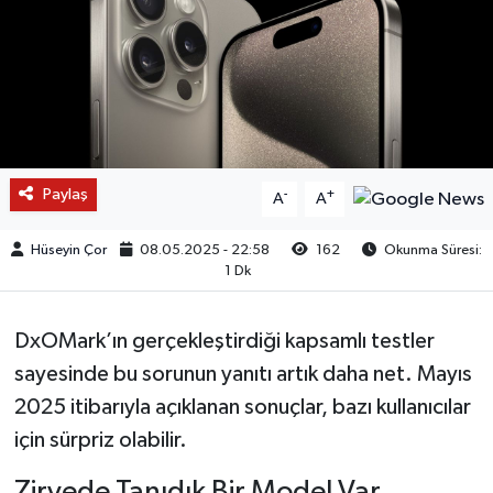
Paylaş
-
+
A
A
Hüseyin Çor
08.05.2025 - 22:58
162
Okunma Süresi:
1 Dk
DxOMark’ın gerçekleştirdiği kapsamlı testler
sayesinde bu sorunun yanıtı artık daha net. Mayıs
2025 itibarıyla açıklanan sonuçlar, bazı kullanıcılar
için sürpriz olabilir.
Zirvede Tanıdık Bir Model Var