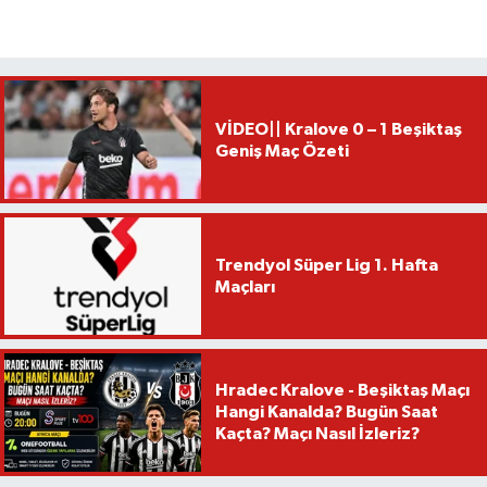
VİDEO|| Kralove 0 – 1 Beşiktaş
Geniş Maç Özeti
Trendyol Süper Lig 1. Hafta
Maçları
Hradec Kralove - Beşiktaş Maçı
Hangi Kanalda? Bugün Saat
Kaçta? Maçı Nasıl İzleriz?