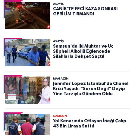
ASAYIŞ
CANİK’TE FECİ KAZA SONRASI
GERİLİM TIRMANDI
ASAYIŞ
Samsun'da İki Muhtar ve Üç
Şüpheli Alkollü Eğlencede
Silahlarla Dehşet Saçtı!
MAGAZİN
Jennifer Lopez İstanbul’da Chanel
Krizi Yaşadı: “Sorun Değil” Deyip
Yine Tarzıyla Gündem Oldu
SAMSUN
Yol Kenarında Otlayan İneği Çalıp
43 Bin Liraya Sattı!