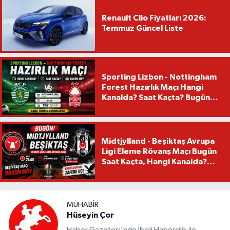
Renault Clio Fiyatları 2026:
Temmuz Güncel Liste
Sporting Lizbon - Nottingham
Forest Hazırlık Maçı Hangi
Kanalda? Saat Kaçta? Bugün
Mü?
Midtjylland - Beşiktaş Avrupa
Ligi Eleme Rövanş Maçı Bugün
Saat Kaçta, Hangi Kanalda?
Beşiktaş Maçı Bugün Mü?
MUHABIR
Hüseyin Çor
Haber Gazetesi'nde İlkeli Habercilik ile