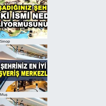
Sinop
Muş