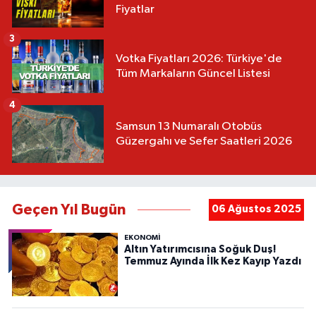
Fiyatlar
3
Votka Fiyatları 2026: Türkiye'de
Tüm Markaların Güncel Listesi
4
Samsun 13 Numaralı Otobüs
Güzergahı ve Sefer Saatleri 2026
Geçen Yıl Bugün
06 Ağustos 2025
EKONOMİ
Altın Yatırımcısına Soğuk Duş!
Temmuz Ayında İlk Kez Kayıp Yazdı