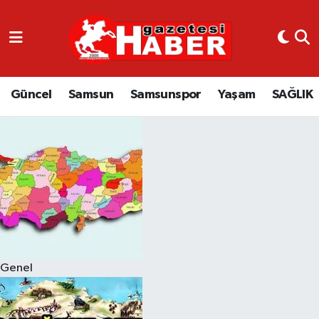
GÜNCEL
SAMSUN
Güncel
Samsun
Samsunspor
Yaşam
SAĞLIK
SAMSUNSPOR
EKONOMİ
YAŞAM
Genel