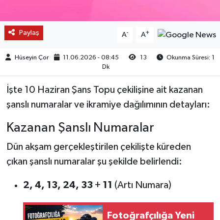
Paylaş
-
+
A
A
Hüseyin Çor
11.06.2026 - 08:45
13
Okunma Süresi: 1
Dk
İşte 10 Haziran Şans Topu çekilişine ait kazanan
şanslı numaralar ve ikramiye dağılımının detayları:
Kazanan Şanslı Numaralar
Dün akşam gerçekleştirilen çekilişte küreden
çıkan şanslı numaralar şu şekilde belirlendi:
2, 4, 13, 24, 33
+
11
(Artı Numara)
Fotoğrafçılığa Yeni