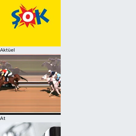
Aktüel
At