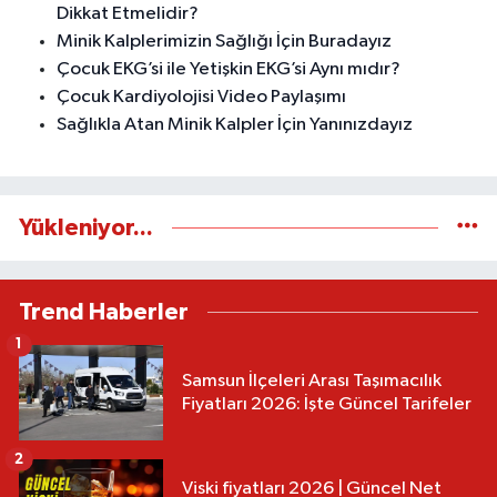
Dikkat Etmelidir?
Minik Kalplerimizin Sağlığı İçin Buradayız
Çocuk EKG’si ile Yetişkin EKG’si Aynı mıdır?
Çocuk Kardiyolojisi Video Paylaşımı
Sağlıkla Atan Minik Kalpler İçin Yanınızdayız
Yükleniyor...
Trend Haberler
1
Samsun İlçeleri Arası Taşımacılık
Fiyatları 2026: İşte Güncel Tarifeler
2
Viski fiyatları 2026 | Güncel Net