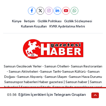
Künye
İletişim
Gizlilik Politikası
Gizlilik Sözleşmesi
Kullanım Koşulları
KVKK Aydınlatma Metni
Samsun Gezilecek Yerler - Samsun Otelleri- Samsun Restoranları
- Samsun Aktiviteleri -Samsun Tarihi-Samsun Kültürü -Samsun
Doğası -Samsun Alışveriş -Samsun Ulaşım -Samsun Hava Durumu
Samsunspor haberleri Haber gazetesi | Samsun haber | Samsun
haberleri | Samsunspor Sitede, Samsun ilinde gerçekleşen yerel
haberler, Türkiye ve dünya gündemi ile ilgili haberler yer
Eğitim İçerikleri İçin Telegram Grupları
05:56
almaktadır. Samsun Haber, Samsun'da yaşayan ve Samsun ile ilgili
haberleri takip etmek isteyenler için bir kaynaktır. Site, arama