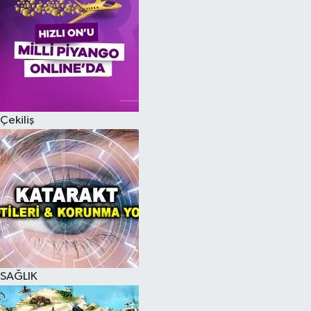
Çekiliş
SAĞLIK