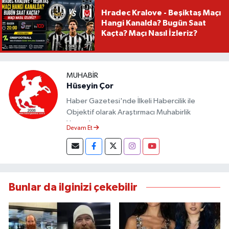
Hradec Kralove - Beşiktaş Maçı
Hangi Kanalda? Bugün Saat
Kaçta? Maçı Nasıl İzleriz?
MUHABIR
Hüseyin Çor
Haber Gazetesi'nde İlkeli Habercilik ile
Objektif olarak Araştırmacı Muhabirlik
Yapmaktayım.
Devam Et
Bunlar da ilginizi çekebilir