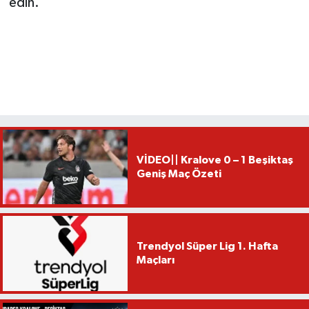
edin.
VİDEO|| Kralove 0 – 1 Beşiktaş
Geniş Maç Özeti
Trendyol Süper Lig 1. Hafta
Maçları