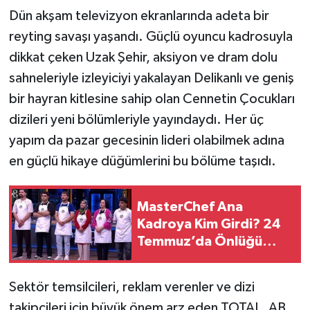
Dün akşam televizyon ekranlarında adeta bir
reyting savaşı yaşandı. Güçlü oyuncu kadrosuyla
dikkat çeken Uzak Şehir, aksiyon ve dram dolu
sahneleriyle izleyiciyi yakalayan Delikanlı ve geniş
bir hayran kitlesine sahip olan Cennetin Çocukları
dizileri yeni bölümleriyle yayındaydı. Her üç
yapım da pazar gecesinin lideri olabilmek adına
en güçlü hikaye düğümlerini bu bölüme taşıdı.
MasterChef Ana
Kadroya Kim Girdi? 24
Temmuz’da Önlüğü
Alan İsim Belli Oldu
Sektör temsilcileri, reklam verenler ve dizi
takipçileri için büyük önem arz eden TOTAL, AB