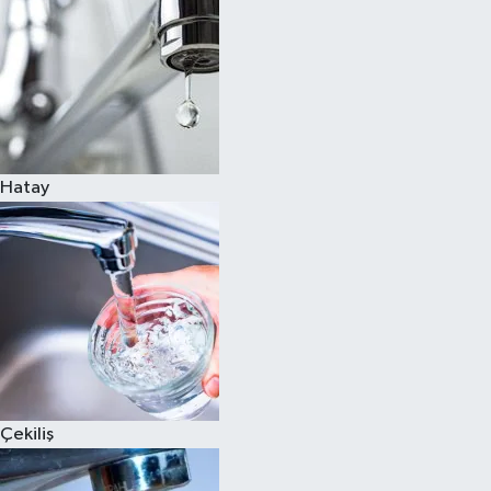
Hatay
Çekiliş