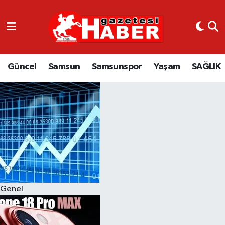
GÜNCEL
SAMSUN
Güncel
Samsun
Samsunspor
Yaşam
SAĞLIK
SAMSUNSPOR
EKONOMİ
YAŞAM
Genel