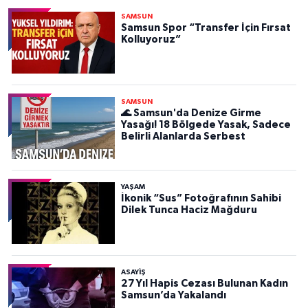
SAMSUN
Samsun Spor “Transfer İçin Fırsat
Kolluyoruz”
SAMSUN
🌊 Samsun'da Denize Girme
Yasağı! 18 Bölgede Yasak, Sadece
Belirli Alanlarda Serbest
YAŞAM
İkonik “Sus” Fotoğrafının Sahibi
Dilek Tunca Haciz Mağduru
ASAYIŞ
27 Yıl Hapis Cezası Bulunan Kadın
Samsun’da Yakalandı