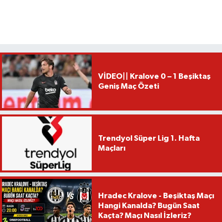
VİDEO|| Kralove 0 – 1 Beşiktaş
Geniş Maç Özeti
Trendyol Süper Lig 1. Hafta
Maçları
Hradec Kralove - Beşiktaş Maçı
Hangi Kanalda? Bugün Saat
Kaçta? Maçı Nasıl İzleriz?