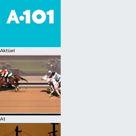
Aktüel
At