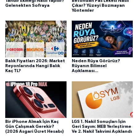
Tandır Ekmeği Nasıl Yapılır?
Betondan Pas Lekesi Nasıl
Gelenekten Sofraya
Çıkar? Yüzeyi Bozmayan
Yöntemler
Balık Fiyatları 2026: Market
Neden Rüya Görürüz?
Reyonlarında Hangi Balık
Rüyanın Bilimsel
Kaç TL?
Açıklaması...
Bir iPhone Almak İçin Kaç
LGS 1. Nakil Sonuçları İçin
Gün Çalışmak Gerekir?
Geri Sayım: MEB Yerleştirme
(2026 Asgari Ücret Hesabı)
Ve 2. Nakil Takvimi Açıklandı