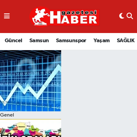
GÜNCEL
SAMSUN
Güncel
Samsun
Samsunspor
Yaşam
SAĞLIK
SAMSUNSPOR
EKONOMİ
YAŞAM
Genel