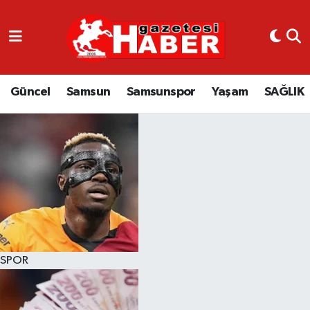
GÜNCEL
SAMSUN
Güncel
Samsun
Samsunspor
Yaşam
SAĞLIK
SAMSUNSPOR
EKONOMİ
YAŞAM
SPOR