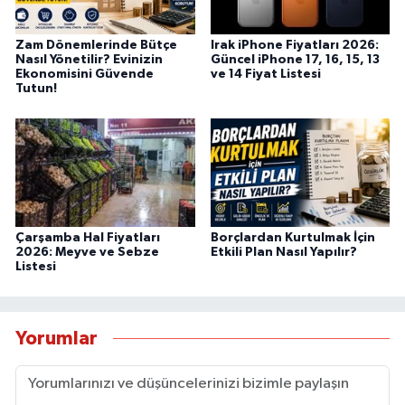
Zam Dönemlerinde Bütçe
Irak iPhone Fiyatları 2026:
Nasıl Yönetilir? Evinizin
Güncel iPhone 17, 16, 15, 13
Ekonomisini Güvende
ve 14 Fiyat Listesi
Tutun!
Çarşamba Hal Fiyatları
Borçlardan Kurtulmak İçin
2026: Meyve ve Sebze
Etkili Plan Nasıl Yapılır?
Listesi
Yorumlar