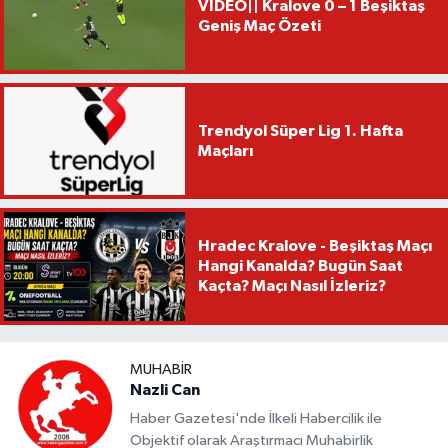
VİDEO|| Kralove 0 – 1 Beşiktaş
Geniş Maç Özeti
Trendyol Süper Lig 1. Hafta
Maçları
Hradec Kralove - Beşiktaş Maçı
Hangi Kanalda? Bugün Saat
Kaçta? Maçı Nasıl İzleriz?
MUHABIR
Nazli Can
Haber Gazetesi'nde İlkeli Habercilik ile
Objektif olarak Araştırmacı Muhabirlik