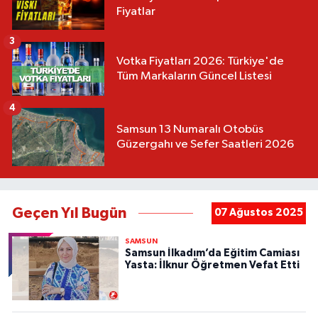
Fiyatlar
3
Votka Fiyatları 2026: Türkiye'de
Tüm Markaların Güncel Listesi
4
Samsun 13 Numaralı Otobüs
Güzergahı ve Sefer Saatleri 2026
Geçen Yıl Bugün
07 Ağustos 2025
SAMSUN
Samsun İlkadım’da Eğitim Camiası
Yasta: İlknur Öğretmen Vefat Etti