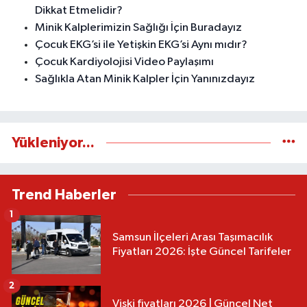
Dikkat Etmelidir?
Minik Kalplerimizin Sağlığı İçin Buradayız
Çocuk EKG’si ile Yetişkin EKG’si Aynı mıdır?
Çocuk Kardiyolojisi Video Paylaşımı
Sağlıkla Atan Minik Kalpler İçin Yanınızdayız
Yükleniyor...
Trend Haberler
1
Samsun İlçeleri Arası Taşımacılık
Fiyatları 2026: İşte Güncel Tarifeler
2
Viski fiyatları 2026 | Güncel Net