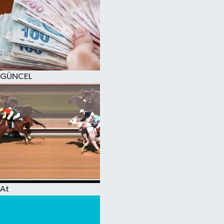
GÜNCEL
At