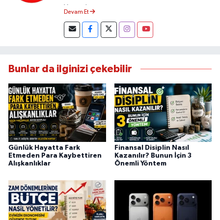
Yapmaktayım.
Devam Et
Bunlar da ilginizi çekebilir
Günlük Hayatta Fark
Finansal Disiplin Nasıl
Etmeden Para Kaybettiren
Kazanılır? Bunun İçin 3
Alışkanlıklar
Önemli Yöntem