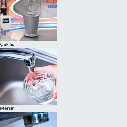
Çekiliş
Mersin