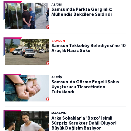
ASAYIŞ
Samsun’da Parkta Gerginlik:
Mühendis Bekçilere Saldırdı
SAMSUN
Samsun Tekkeköy Belediyesi’ne 10
Araçlık Haciz Şoku
ASAYIŞ
Samsun'da Görme Engelli Şahıs
Uyuşturucu Ticaretinden
Tutuklandı
MAGAZİN
Arka Sokaklar'a 'Bozo' İsimli
Sürpriz Karakter Dahil Oluyor!
Büyük Değişim Başlıyor