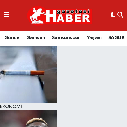
GÜNCEL
SAMSUN
Güncel
Samsun
Samsunspor
Yaşam
SAĞLIK
SAMSUNSPOR
EKONOMİ
YAŞAM
EKONOMİ