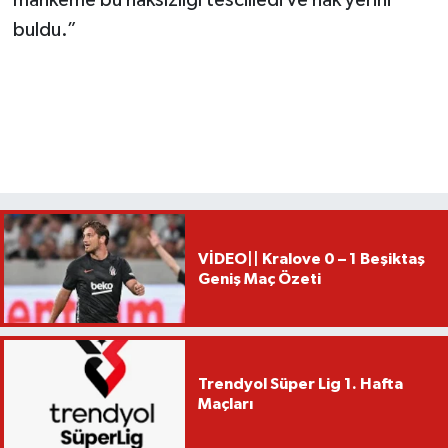
mahkeme bu haksızlığı tescilledi ve hak yerini
buldu.”
VİDEO|| Kralove 0 – 1 Beşiktaş
Geniş Maç Özeti
Trendyol Süper Lig 1. Hafta
Maçları