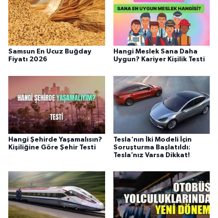
Samsun En Ucuz Buğday
Hangi Meslek Sana Daha
Fiyatı 2026
Uygun? Kariyer Kişilik Testi
Hangi Şehirde Yaşamalısın?
Tesla'nın İki Modeli İçin
Kişiliğine Göre Şehir Testi
Soruşturma Başlatıldı:
Tesla’nız Varsa Dikkat!