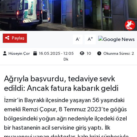
Paylaş
-
+
A
A
Hüseyin Çor
16.05.2025 - 12:05
10
Okunma Süresi: 2
Dk
Ağrıyla başvurdu, tedaviye sevk
edildi: Ancak fatura kabarık geldi
İzmir’in Bayraklı ilçesinde yaşayan 56 yaşındaki
emekli Remzi Çopur, 8 Temmuz 2023’te göğüs
bölgesindeki yoğun ağrı nedeniyle ilçedeki özel
bir hastanenin acil servisine giriş yaptı. İlk