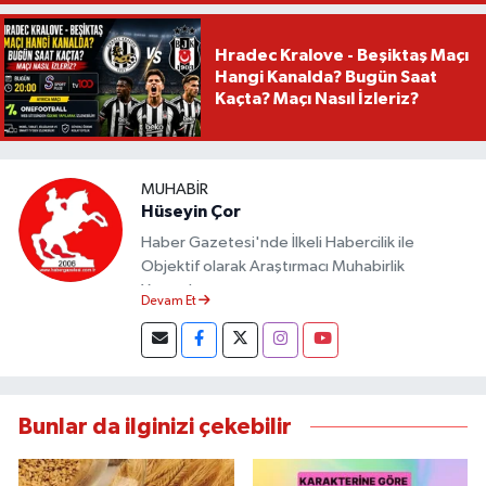
Hradec Kralove - Beşiktaş Maçı
Hangi Kanalda? Bugün Saat
Kaçta? Maçı Nasıl İzleriz?
MUHABIR
Hüseyin Çor
Haber Gazetesi'nde İlkeli Habercilik ile
Objektif olarak Araştırmacı Muhabirlik
Yapmaktayım.
Devam Et
Bunlar da ilginizi çekebilir