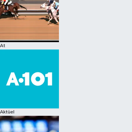
At
Aktüel