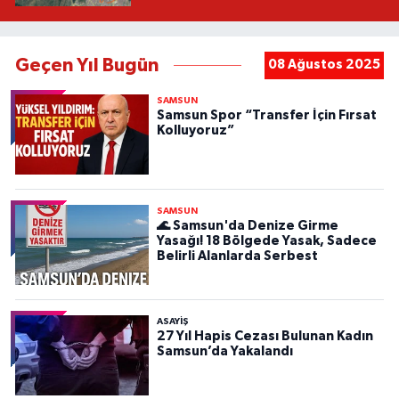
Geçen Yıl Bugün
08 Ağustos 2025
SAMSUN
Samsun Spor “Transfer İçin Fırsat
Kolluyoruz”
SAMSUN
🌊 Samsun'da Denize Girme
Yasağı! 18 Bölgede Yasak, Sadece
Belirli Alanlarda Serbest
ASAYIŞ
27 Yıl Hapis Cezası Bulunan Kadın
Samsun’da Yakalandı