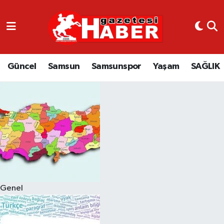
GÜNCEL
SAMSUN
Güncel
Samsun
Samsunspor
Yaşam
SAĞLIK
SAMSUNSPOR
EKONOMİ
YAŞAM
Genel