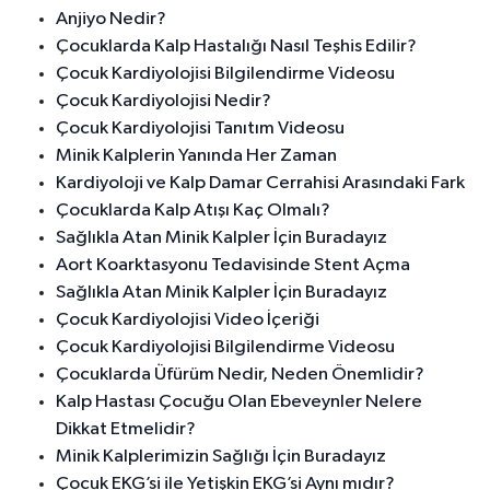
Anjiyo Nedir?
Çocuklarda Kalp Hastalığı Nasıl Teşhis Edilir?
Çocuk Kardiyolojisi Bilgilendirme Videosu
Çocuk Kardiyolojisi Nedir?
Çocuk Kardiyolojisi Tanıtım Videosu
Minik Kalplerin Yanında Her Zaman
Kardiyoloji ve Kalp Damar Cerrahisi Arasındaki Fark
Çocuklarda Kalp Atışı Kaç Olmalı?
Sağlıkla Atan Minik Kalpler İçin Buradayız
Aort Koarktasyonu Tedavisinde Stent Açma
Sağlıkla Atan Minik Kalpler İçin Buradayız
Çocuk Kardiyolojisi Video İçeriği
Çocuk Kardiyolojisi Bilgilendirme Videosu
Çocuklarda Üfürüm Nedir, Neden Önemlidir?
Kalp Hastası Çocuğu Olan Ebeveynler Nelere
Dikkat Etmelidir?
Minik Kalplerimizin Sağlığı İçin Buradayız
Çocuk EKG’si ile Yetişkin EKG’si Aynı mıdır?