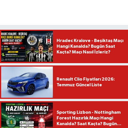
Hradec Kralove - Beşiktaş Maçı
Hangi Kanalda? Bugün Saat
Kaçta? Maçı Nasıl İzleriz?
Renault Clio Fiyatları 2026:
Temmuz Güncel Liste
Sporting Lizbon - Nottingham
Forest Hazırlık Maçı Hangi
Kanalda? Saat Kaçta? Bugün