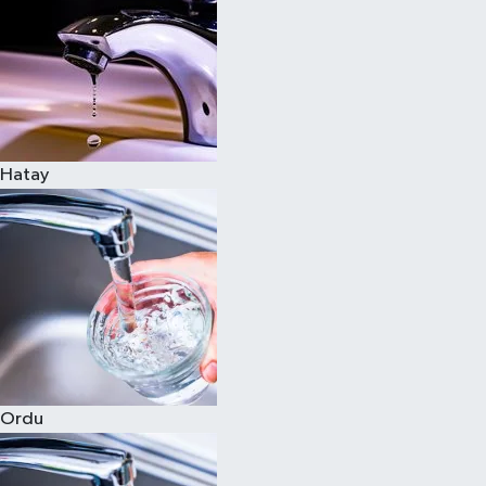
Hatay
Ordu