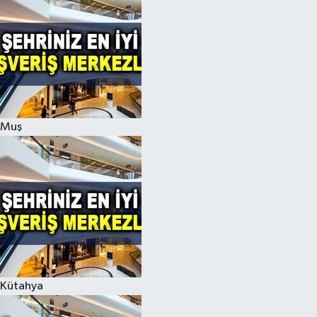
Muş
Kütahya