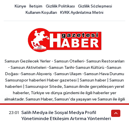
Künye
İletişim
Gizlilik Politikası
Gizlilik Sözleşmesi
Kullanım Koşulları
KVKK Aydınlatma Metni
Samsun Gezilecek Yerler - Samsun Otelleri- Samsun Restoranları
- Samsun Aktiviteleri -Samsun Tarihi-Samsun Kültürü -Samsun
Doğası -Samsun Alışveriş -Samsun Ulaşım -Samsun Hava Durumu
Samsunspor haberleri Haber gazetesi | Samsun haber | Samsun
haberleri | Samsunspor Sitede, Samsun ilinde gerçekleşen yerel
haberler, Türkiye ve dünya gündemi ile ilgili haberler yer
almaktadır. Samsun Haber, Samsun'da yaşayan ve Samsun ile ilgili
haberleri takip etmek isteyenler için bir kaynaktır. Site, arama
motorları tarafından kolayca bulunabilir ve okunabilir şekilde
Salih Medya ile Sosyal Medya Profil
23:01
tasarlanmıştır
Yönetiminde Etkileşim Artırma Yöntemleri