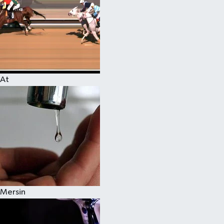
At
Mersin