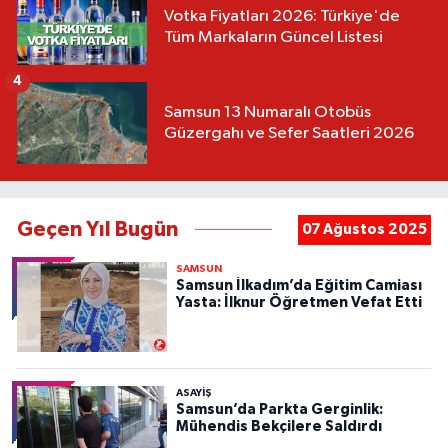
Votka Fiyatları 2026: Türkiye'de
Tüm Markaların Güncel Listesi
4
Samsun 13 Numaralı Otobüs
Güzergahı ve Sefer Saatleri 2026
Geçen Yıl Bugün
07 Ağustos 2025
SAMSUN
Samsun İlkadım’da Eğitim Camiası
Yasta: İlknur Öğretmen Vefat Etti
ASAYIŞ
Samsun’da Parkta Gerginlik:
Mühendis Bekçilere Saldırdı