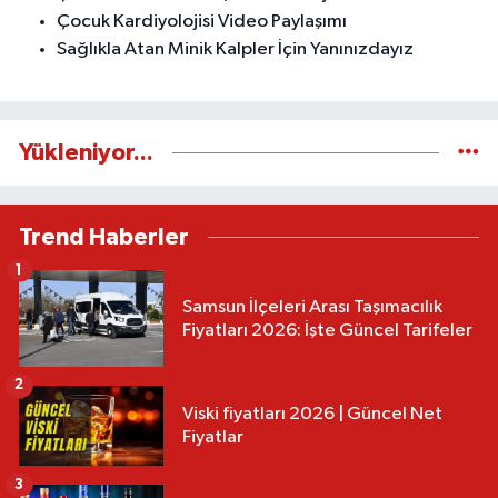
Çocuk Kardiyolojisi Video Paylaşımı
Sağlıkla Atan Minik Kalpler İçin Yanınızdayız
Yükleniyor...
Trend Haberler
1
Samsun İlçeleri Arası Taşımacılık
Fiyatları 2026: İşte Güncel Tarifeler
2
Viski fiyatları 2026 | Güncel Net
Fiyatlar
3