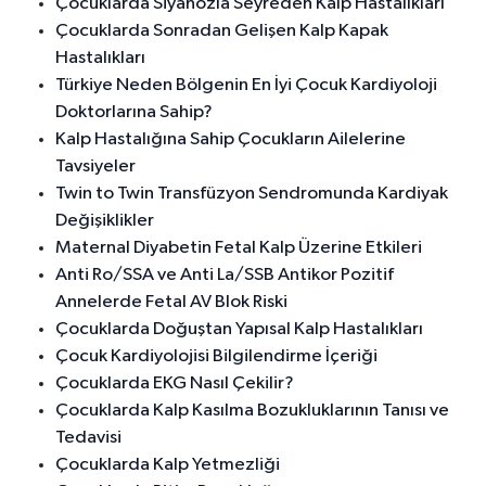
Çocuklarda Siyanozla Seyreden Kalp Hastalıkları
Çocuklarda Sonradan Gelişen Kalp Kapak
Hastalıkları
Türkiye Neden Bölgenin En İyi Çocuk Kardiyoloji
Doktorlarına Sahip?
Kalp Hastalığına Sahip Çocukların Ailelerine
Tavsiyeler
Twin to Twin Transfüzyon Sendromunda Kardiyak
Değişiklikler
Maternal Diyabetin Fetal Kalp Üzerine Etkileri
Anti Ro/SSA ve Anti La/SSB Antikor Pozitif
Annelerde Fetal AV Blok Riski
Çocuklarda Doğuştan Yapısal Kalp Hastalıkları
Çocuk Kardiyolojisi Bilgilendirme İçeriği
Çocuklarda EKG Nasıl Çekilir?
Çocuklarda Kalp Kasılma Bozukluklarının Tanısı ve
Tedavisi
Çocuklarda Kalp Yetmezliği