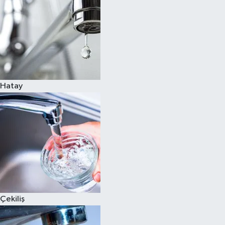
Hatay
Çekiliş