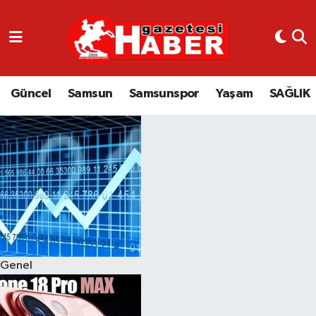
GÜNCEL
SAMSUN
Güncel
Samsun
Samsunspor
Yaşam
SAĞLIK
SAMSUNSPOR
EKONOMİ
YAŞAM
Genel