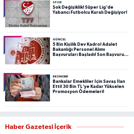
SPOR
Şok Değişiklik! Süper Lig'de
Yabancı Futbolcu Kuralı Değişiyor!
GÜNCEL
5 Bin Kişilik Dev Kadro! Adalet
Bakanlığı Personel Alımı
Başvuruları Başladı! Son Başvuru
Tarihini Kaçırmayın!
EKONOMİ
Bankalar Emekliler İçin Savaş İlan
Etti! 30 Bin TL'ye Kadar Yükselen
Promosyon Ödemeleri!
Haber Gazetesi İçerik