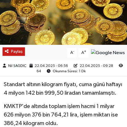
Paylaş
-
+
A
A
Nil SAGDIÇ
22.04.2025 - 06:56
22.04.2025 - 09:28
64
Okunma Süresi: 1 Dk
Standart altının kilogram fiyatı, cuma günü haftayı
4 milyon 142 bin 999,50 liradan tamamlamıştı.
KMKTP'de altında toplam işlem hacmi 1 milyar
626 milyon 376 bin 764,21 lira, işlem miktarı ise
386,24 kilogram oldu.