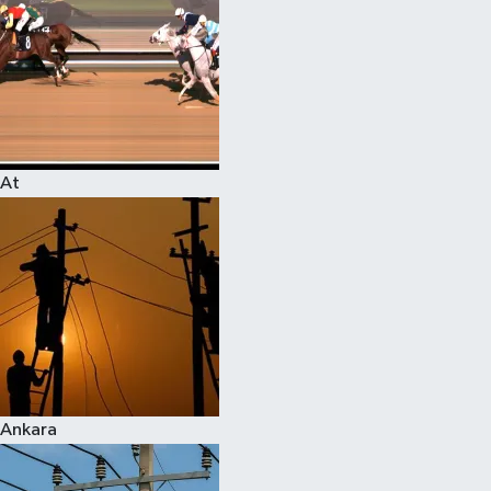
At
Ankara