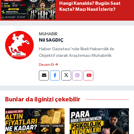
Hangi Kanalda? Bugün Saat
Kaçta? Maçı Nasıl İzleriz?
MUHABIR
Nil SAGDIÇ
Haber Gazetesi'nde İlkeli Habercilik ile
Objektif olarak Araştırmacı Muhabirlik
Yapmaktayım.
Devam Et
Bunlar da ilginizi çekebilir