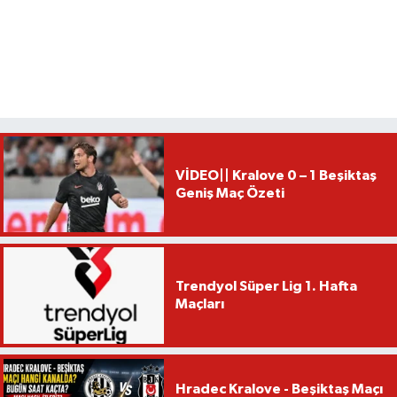
VİDEO|| Kralove 0 – 1 Beşiktaş
Geniş Maç Özeti
Trendyol Süper Lig 1. Hafta
Maçları
Hradec Kralove - Beşiktaş Maçı