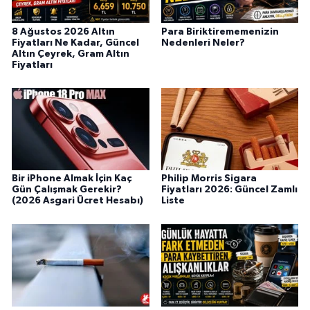
8 Ağustos 2026 Altın
Para Biriktirememenizin
Fiyatları Ne Kadar, Güncel
Nedenleri Neler?
Altın Çeyrek, Gram Altın
Fiyatları
Bir iPhone Almak İçin Kaç
Philip Morris Sigara
Gün Çalışmak Gerekir?
Fiyatları 2026: Güncel Zamlı
(2026 Asgari Ücret Hesabı)
Liste