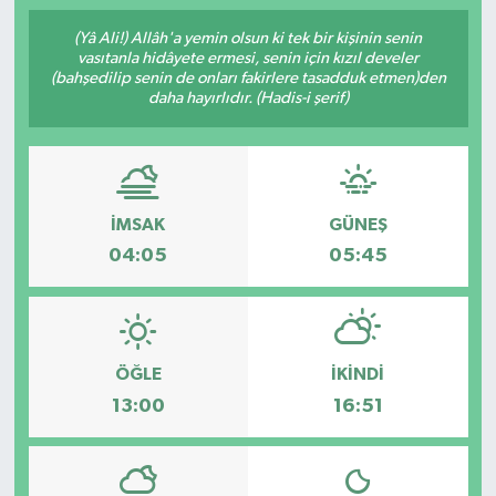
(Yâ Ali!) Allâh'a yemin olsun ki tek bir kişinin senin
vasıtanla hidâyete ermesi, senin için kızıl develer
(bahşedilip senin de onları fakirlere tasadduk etmen)den
daha hayırlıdır. (Hadis-i şerif)
İMSAK
GÜNEŞ
04:05
05:45
ÖĞLE
İKINDI
13:00
16:51