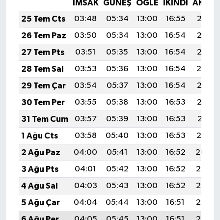
İMSAK
GÜNEŞ
ÖĞLE
İKINDI
AKŞA
25 Tem Cts
03:48
05:34
13:00
16:55
20:17
26 Tem Paz
03:50
05:34
13:00
16:54
20:16
27 Tem Pts
03:51
05:35
13:00
16:54
20:15
28 Tem Sal
03:53
05:36
13:00
16:54
20:14
29 Tem Çar
03:54
05:37
13:00
16:54
20:13
30 Tem Per
03:55
05:38
13:00
16:53
20:12
31 Tem Cum
03:57
05:39
13:00
16:53
20:11
1 Ağu Cts
03:58
05:40
13:00
16:53
20:10
2 Ağu Paz
04:00
05:41
13:00
16:52
20:09
3 Ağu Pts
04:01
05:42
13:00
16:52
20:08
4 Ağu Sal
04:03
05:43
13:00
16:52
20:07
5 Ağu Çar
04:04
05:44
13:00
16:51
20:06
6 Ağu Per
04:05
05:45
13:00
16:51
20:05