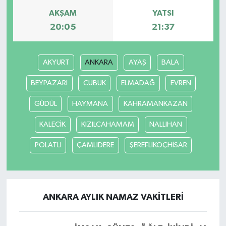
AKŞAM
YATSI
20:05
21:37
AKYURT
ANKARA
AYAŞ
BALA
BEYPAZARI
CUBUK
ELMADAĞ
EVREN
GÜDÜL
HAYMANA
KAHRAMANKAZAN
KALECİK
KIZILCAHAMAM
NALLIHAN
POLATLI
ÇAMLIDERE
ŞEREFLİKOÇHİSAR
ANKARA AYLIK NAMAZ VAKITLERI