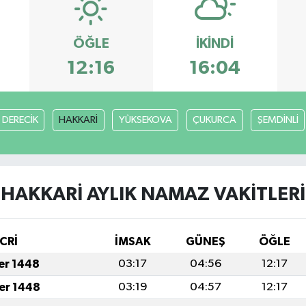
ÖĞLE
İKINDI
12:16
16:04
DERECİK
HAKKARİ
YÜKSEKOVA
ÇUKURCA
ŞEMDİNLİ
HAKKARİ AYLIK NAMAZ VAKITLERI
CRİ
İMSAK
GÜNEŞ
ÖĞLE
fer 1448
03:17
04:56
12:17
fer 1448
03:19
04:57
12:17