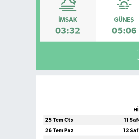
İMSAK
GÜNEŞ
03:32
05:06
Hİ
25 Tem Cts
11 Sa
26 Tem Paz
12 Sa