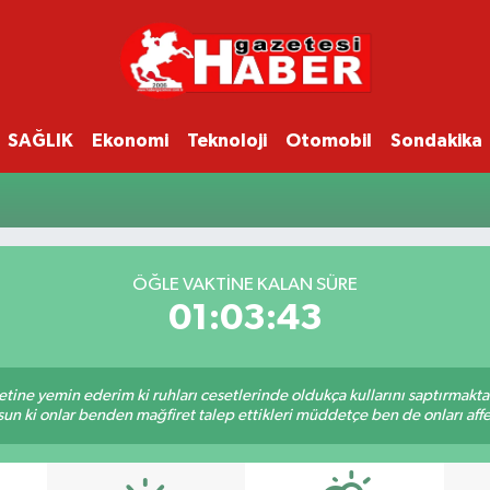
SAĞLIK
Ekonomi
Teknoloji
Otomobil
Sondakika
ÖĞLE VAKTINE KALAN SÜRE
01:03:43
tine yemin ederim ki ruhları cesetlerinde oldukça kullarını saptırmakt
un ki onlar benden mağfiret talep ettikleri müddetçe ben de onları af