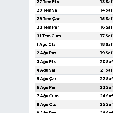
27 Tem Pts
13 Sa
28 Tem Sal
14 Sa
29 Tem Çar
15 Sa
30 Tem Per
16 Sa
31 Tem Cum
17 Sa
1 Ağu Cts
18 Sa
2 Ağu Paz
19 Sa
3 Ağu Pts
20 Saf
4 Ağu Sal
21 Sa
5 Ağu Çar
22 Saf
6 Ağu Per
23 Saf
7 Ağu Cum
24 Saf
8 Ağu Cts
25 Saf