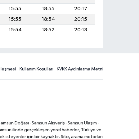
15:55
18:55
20:17
15:55
18:54
20:15
15:54
18:52
20:13
özleşmesi
Kullanım Koşulları
KVKK Aydınlatma Metni
-Samsun Doğası -Samsun Alışveriş -Samsun Ulaşım -
sun ilinde gerçekleşen yerel haberler, Türkiye ve
 isteyenler için bir kaynaktır. Site, arama motorları