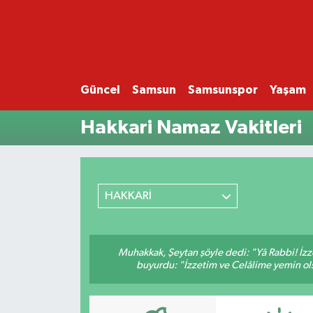
GÜNCEL
SAMSUN
Güncel
Samsun
Samsunspor
Yaşam
Hakkari Namaz Vakitleri
SAMSUNSPOR
EKONOMİ
YAŞAM
HAKKARİ
Muhakkak, Şeytan şöyle dedi: "Yâ Rabbi! İzze
buyurdu: "İzzetim ve Celâlime yemin ols