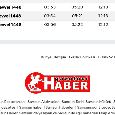
levvel 1448
03:53
05:20
12:13
levvel 1448
03:54
05:21
12:13
levvel 1448
03:56
05:22
12:12
Künye
İletişim
Gizlilik Politikası
Gizlilik S
n Restoranları - Samsun Aktiviteleri -Samsun Tarihi-Samsun Kültürü 
zetesi | Samsun haber | Samsun haberleri | Samsunspor Sitede, Sam
msun Haber, Samsun'da yaşayan ve Samsun ile ilgili haberleri takip etmek