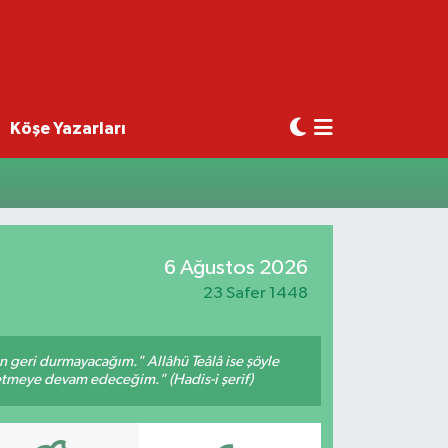
Köşe Yazarları
6 Ağustos 2026
23 Safer 1448
an geri durmayacağım." Allâhü Teâlâ ise şöyle
fetmeye devam edeceğim." (Hadis-i şerif)