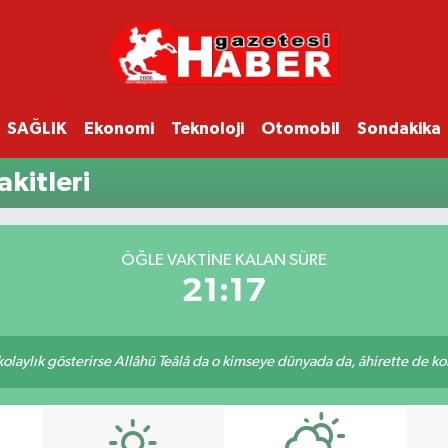
SAĞLIK
Ekonomi
Teknoloji
Otomobil
Sondakika
kitleri
ÖĞLE VAKTINE KALAN SÜRE
21:17
 kolaylık gösterirse Allâhü Teâlâ da o kimseye dünyada da, âhirette de kola