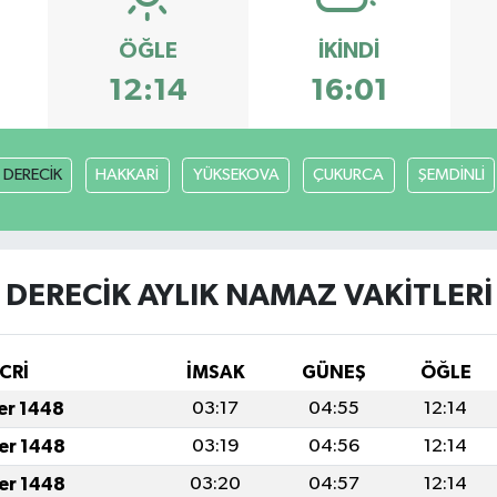
ÖĞLE
İKINDI
12:14
16:01
DERECİK
HAKKARİ
YÜKSEKOVA
ÇUKURCA
ŞEMDİNLİ
DERECİK AYLIK NAMAZ VAKITLERI
CRİ
İMSAK
GÜNEŞ
ÖĞLE
fer 1448
03:17
04:55
12:14
fer 1448
03:19
04:56
12:14
fer 1448
03:20
04:57
12:14