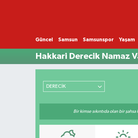
GÜNCEL
SAMSUN
Güncel
Samsun
Samsunspor
Yaşam
Hakkari Derecik Namaz Va
SAMSUNSPOR
EKONOMİ
YAŞAM
DERECİK
Bir kimse sıkıntıda olan bir şahsa