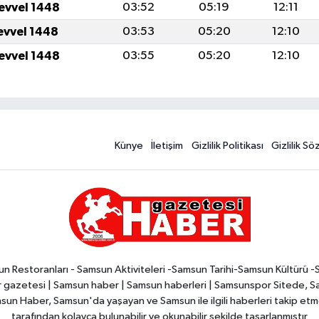
levvel 1448
03:52
05:19
12:11
levvel 1448
03:53
05:20
12:10
levvel 1448
03:55
05:20
12:10
Künye
İletişim
Gizlilik Politikası
Gizlilik S
n Restoranları - Samsun Aktiviteleri -Samsun Tarihi-Samsun Kültürü 
zetesi | Samsun haber | Samsun haberleri | Samsunspor Sitede, Sam
msun Haber, Samsun'da yaşayan ve Samsun ile ilgili haberleri takip etmek
tarafından kolayca bulunabilir ve okunabilir şekilde tasarlanmıştır