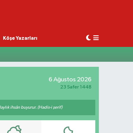
Köşe Yazarları
6 Ağustos 2026
23 Safer 1448
ylık ihsân buyurur. (Hadis-i şerif)