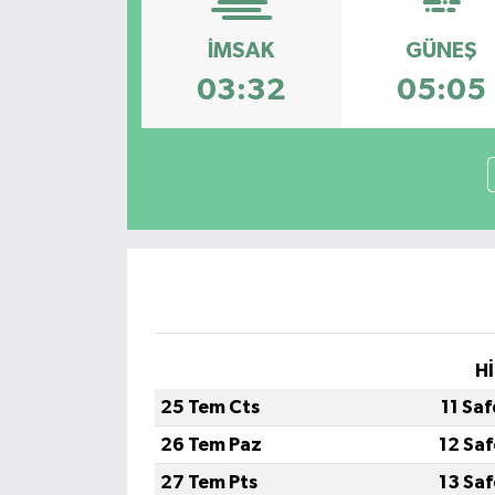
İMSAK
GÜNEŞ
03:32
05:05
Hİ
25 Tem Cts
11 Sa
26 Tem Paz
12 Sa
27 Tem Pts
13 Sa