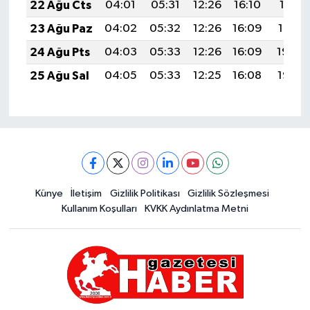
22 Ağu Cts
04:01
05:31
12:26
16:10
19:11
23 Ağu Paz
04:02
05:32
12:26
16:09
19:10
24 Ağu Pts
04:03
05:33
12:26
16:09
19:09
25 Ağu Sal
04:05
05:33
12:25
16:08
19:07
Künye
İletişim
Gizlilik Politikası
Gizlilik Sözleşmesi
Kullanım Koşulları
KVKK Aydınlatma Metni