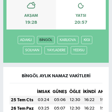
AKŞAM
YATSI
19:28
20:57
ADAKLI
BİNGÖL
KARLIOVA
KİGI
SOLHAN
YAYLADERE
YEDİSU
BİNGÖL AYLIK NAMAZ VAKITLERI
İMSAK
GÜNEŞ
ÖĞLE
İKINDI
AKŞA
25 Tem Cts
03:24
05:06
12:30
16:22
19:43
26 Tem Paz
03:25
05:07
12:30
16:22
19:43