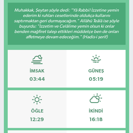
Muhakkak, Şeytan şöyle dedi: "Yâ Rabbi! İzzetine yemin
ederim ki ruhları cesetlerinde oldukça kullarını
saptırmaktan geri durmayacağım." Allâhü Teâlâ ise şöyle
buyurdu: "İzzetim ve Celâlime yemin olsun ki onlar
benden mağfiret talep ettikleri müddetçe ben de onları
affetmeye devam edeceğim." (Hadis-i şerif)
İMSAK
GÜNEŞ
03:44
05:19
ÖĞLE
İKINDI
12:29
16:18