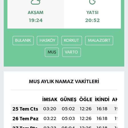
AKŞAM
YATSI
19:24
20:52
BULANIK
HASKÖY
KORKUT
MALAZGİRT
MUŞ
VARTO
MUŞ AYLIK NAMAZ VAKITLERI
İMSAK
GÜNEŞ
ÖĞLE
İKINDI
AKŞA
25 Tem Cts
03:20
05:02
12:26
16:18
19:39
26 Tem Paz
03:22
05:03
12:26
16:18
19:38