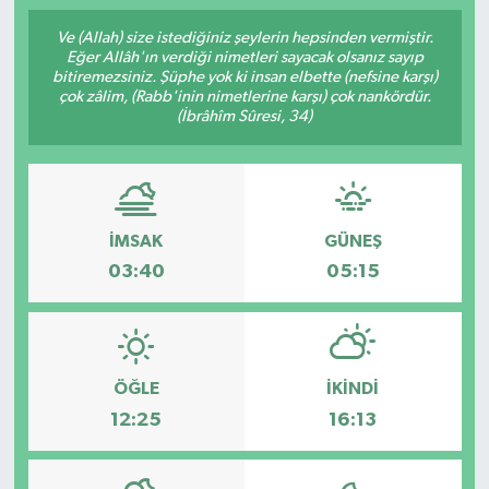
Ve (Allah) size istediğiniz şeylerin hepsinden vermiştir.
Eğer Allâh'ın verdiği nimetleri sayacak olsanız sayıp
bitiremezsiniz. Şüphe yok ki insan elbette (nefsine karşı)
çok zâlim, (Rabb'inin nimetlerine karşı) çok nankördür.
(İbrâhîm Sûresi, 34)
İMSAK
GÜNEŞ
03:40
05:15
ÖĞLE
İKINDI
12:25
16:13