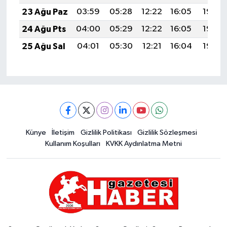
23 Ağu Paz
03:59
05:28
12:22
16:05
19:06
24 Ağu Pts
04:00
05:29
12:22
16:05
19:04
25 Ağu Sal
04:01
05:30
12:21
16:04
19:03
Künye
İletişim
Gizlilik Politikası
Gizlilik Sözleşmesi
Kullanım Koşulları
KVKK Aydınlatma Metni