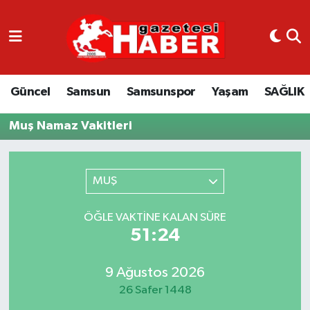
GÜNCEL
SAMSUN
Güncel
Samsun
Samsunspor
Yaşam
SAĞLIK
SAMSUNSPOR
Muş Namaz Vakitleri
EKONOMİ
MUŞ
YAŞAM
ÖĞLE VAKTINE KALAN SÜRE
51:24
9 Ağustos 2026
26 Safer 1448