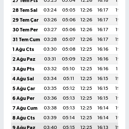
27 Tem Pts
03:23
05:04
12:26
16:18
19:37
28 Tem Sal
03:24
05:05
12:26
16:17
19:37
29 Tem Çar
03:26
05:06
12:26
16:17
19:36
30 Tem Per
03:27
05:06
12:26
16:17
19:35
31 Tem Cum
03:28
05:07
12:26
16:17
19:34
1 Ağu Cts
03:30
05:08
12:25
16:16
19:33
2 Ağu Paz
03:31
05:09
12:25
16:16
19:32
3 Ağu Pts
03:32
05:10
12:25
16:16
19:31
4 Ağu Sal
03:34
05:11
12:25
16:15
19:30
5 Ağu Çar
03:35
05:12
12:25
16:15
19:29
6 Ağu Per
03:36
05:13
12:25
16:15
19:28
7 Ağu Cum
03:38
05:13
12:25
16:14
19:26
8 Ağu Cts
03:39
05:14
12:25
16:14
19:25
9 Ağu Paz
03:40
05:15
12:25
16:13
19:24