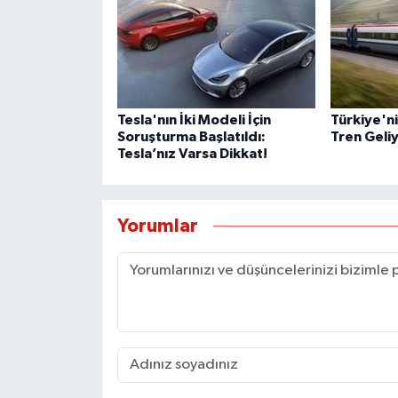
Tesla'nın İki Modeli İçin
Türkiye'ni
Soruşturma Başlatıldı:
Tren Geliy
Tesla’nız Varsa Dikkat!
Yorumlar