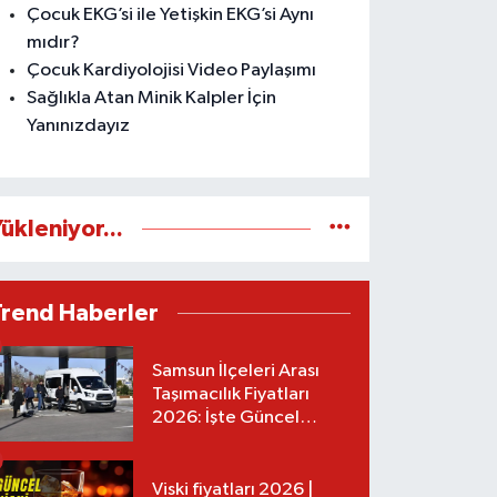
Çocuk EKG’si ile Yetişkin EKG’si Aynı
mıdır?
Çocuk Kardiyolojisi Video Paylaşımı
Sağlıkla Atan Minik Kalpler İçin
Yanınızdayız
ükleniyor...
Trend Haberler
Samsun İlçeleri Arası
Taşımacılık Fiyatları
2026: İşte Güncel
Tarifeler
Viski fiyatları 2026 |