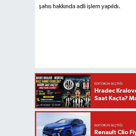
şahıs hakkında adli işlem yapıldı.
EDITÖRÜN SEÇTIĞI
Hradec Kralov
Saat Kaçta? Maç
EDITÖRÜN SEÇTIĞI
Renault Clio F