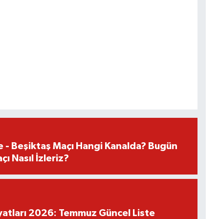
e - Beşiktaş Maçı Hangi Kanalda? Bugün
ı Nasıl İzleriz?
iyatları 2026: Temmuz Güncel Liste