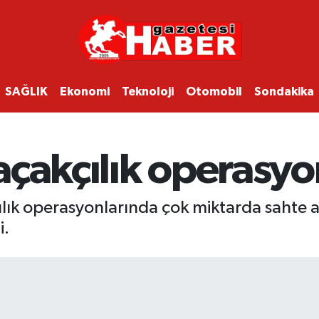
SAĞLIK
Ekonomi
Teknoloji
Otomobil
Sondakika
çakçılık operasyo
ık operasyonlarında çok miktarda sahte a
i.