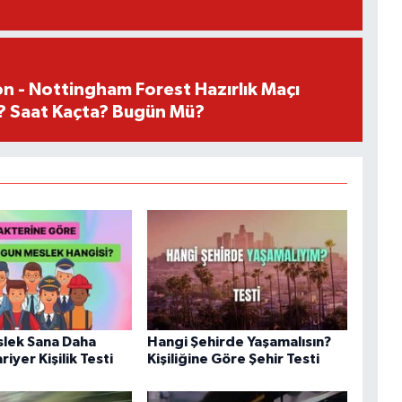
n - Nottingham Forest Hazırlık Maçı
? Saat Kaçta? Bugün Mü?
lek Sana Daha
Hangi Şehirde Yaşamalısın?
iyer Kişilik Testi
Kişiliğine Göre Şehir Testi