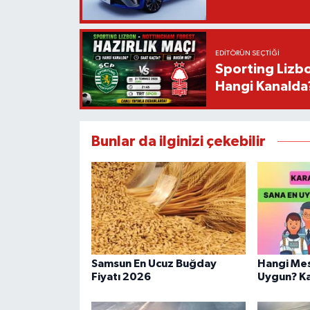
EDITÖRÜN SEÇTIĞI
Sporting Lizbo
Hangi Kanalda
Bunlar da ilginizi çekebilir
Samsun En Ucuz Buğday
Hangi Mes
Fiyatı 2026
Uygun? Kar