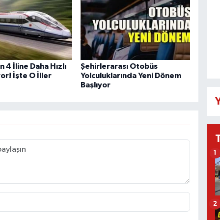
n 4 İline Daha Hızlı
Şehirlerarası Otobüs
or! İşte O İller
Yolculuklarında Yeni Dönem
Başlıyor
Y
1
2