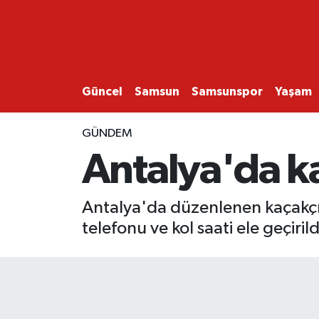
GÜNCEL
SAMSUN
Güncel
Samsun
Samsunspor
Yaşam
SAMSUNSPOR
GÜNDEM
Antalya'da ka
EKONOMİ
YAŞAM
Antalya'da düzenlenen kaçakçıl
telefonu ve kol saati ele geçirild