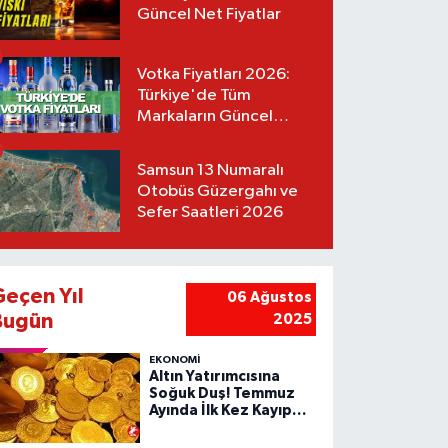
Güncel Net Fiyatlar
Votka Fiyatları 2026:
Türkiye'de Tüm
Markaların Güncel
Listesi
Samsun 13 Numaralı
Otobüs Güzergahı ve
Sefer Saatleri 2026
Geçen Yıl
06 Ağustos
Bugün
2025
EKONOMİ
Altın Yatırımcısına
Soğuk Duş! Temmuz
Ayında İlk Kez Kayıp
Yazdı