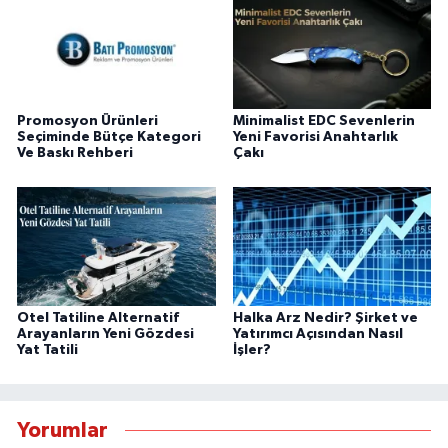
Promosyon Ürünleri
Minimalist EDC Sevenlerin
Seçiminde Bütçe Kategori
Yeni Favorisi Anahtarlık
Ve Baskı Rehberi
Çakı
Otel Tatiline Alternatif
Halka Arz Nedir? Şirket ve
Arayanların Yeni Gözdesi
Yatırımcı Açısından Nasıl
Yat Tatili
İşler?
Yorumlar