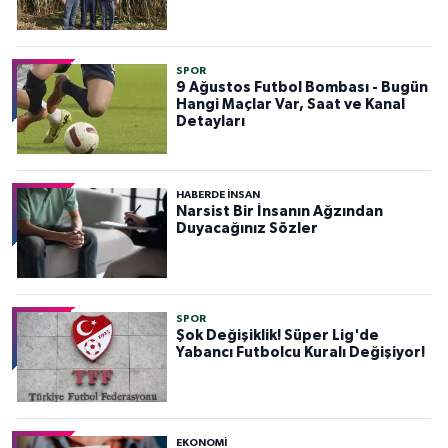
SPOR
9 Ağustos Futbol Bombası - Bugün
Hangi Maçlar Var, Saat ve Kanal
Detayları
HABERDE INSAN
Narsist Bir İnsanın Ağzından
Duyacağınız Sözler
SPOR
Şok Değişiklik! Süper Lig'de
Yabancı Futbolcu Kuralı Değişiyor!
EKONOMİ