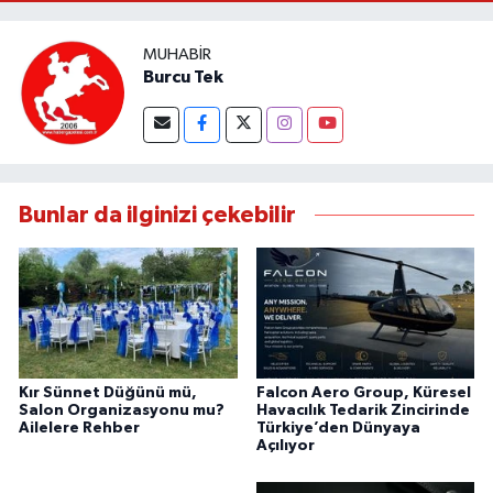
MUHABIR
Burcu Tek
Bunlar da ilginizi çekebilir
Kır Sünnet Düğünü mü,
Falcon Aero Group, Küresel
Salon Organizasyonu mu?
Havacılık Tedarik Zincirinde
Ailelere Rehber
Türkiye’den Dünyaya
Açılıyor