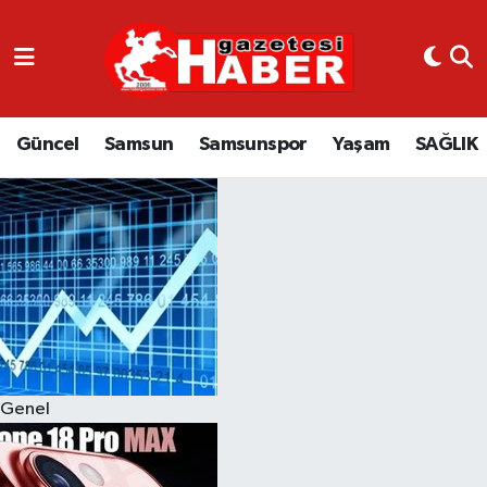
GÜNCEL
SAMSUN
Güncel
Samsun
Samsunspor
Yaşam
SAĞLIK
SAMSUNSPOR
EKONOMİ
YAŞAM
Genel