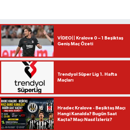
VİDEO|| Kralove 0 – 1 Beşiktaş
Geniş Maç Özeti
Trendyol Süper Lig 1. Hafta
Maçları
Hradec Kralove - Beşiktaş Maçı
Hangi Kanalda? Bugün Saat
Kaçta? Maçı Nasıl İzleriz?