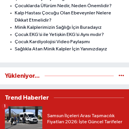
Çocuklarda Üfürüm Nedir, Neden Önemlidir?
Kalp Hastası Çocuğu Olan Ebeveynler Nelere
Dikkat Etmelidir?
Minik Kalplerimizin Sağlığı İçin Buradayız
Çocuk EKG’si ile Yetişkin EKG’si Aynı mıdır?
Çocuk Kardiyolojisi Video Paylaşımı
Sağlıkla Atan Minik Kalpler İçin Yanınızdayız
Yükleniyor...
Trend Haberler
1
Samsun İlçeleri Arası Taşımacılık
Fiyatları 2026: İşte Güncel Tarifeler