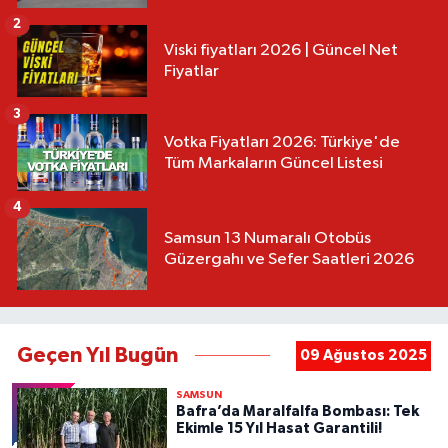
2
Viski fiyatları 2026 | Güncel Net
Fiyatlar
3
Votka Fiyatları 2026: Türkiye'de
Tüm Markaların Güncel Listesi
4
Samsun 13 Numaralı Otobüs
Güzergahı ve Sefer Saatleri 2026
Geçen Yıl Bugün
09 Ağustos 2025
SAMSUN
Bafra’da Maralfalfa Bombası: Tek
Ekimle 15 Yıl Hasat Garantili!