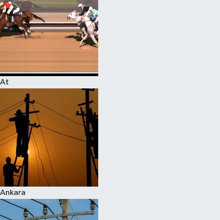
At
Ankara