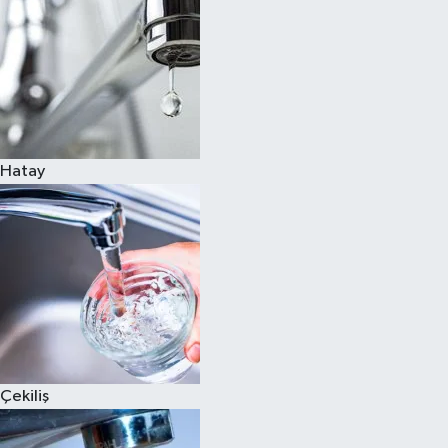
Hatay
Çekiliş