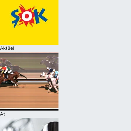
Aktüel
At