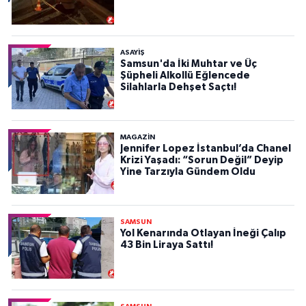
ASAYIŞ
Samsun'da İki Muhtar ve Üç
Şüpheli Alkollü Eğlencede
Silahlarla Dehşet Saçtı!
MAGAZİN
Jennifer Lopez İstanbul’da Chanel
Krizi Yaşadı: “Sorun Değil” Deyip
Yine Tarzıyla Gündem Oldu
SAMSUN
Yol Kenarında Otlayan İneği Çalıp
43 Bin Liraya Sattı!