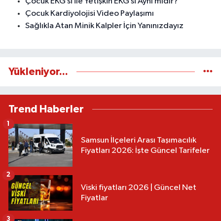
Çocuk EKG’si ile Yetişkin EKG’si Aynı mıdır?
Çocuk Kardiyolojisi Video Paylaşımı
Sağlıkla Atan Minik Kalpler İçin Yanınızdayız
Yükleniyor...
Trend Haberler
1
Samsun İlçeleri Arası Taşımacılık
Fiyatları 2026: İşte Güncel Tarifeler
2
Viski fiyatları 2026 | Güncel Net
Fiyatlar
3