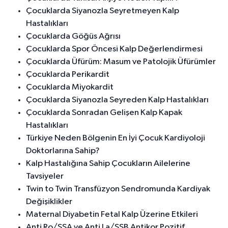
Çocuklarda Siyanozla Seyretmeyen Kalp
Hastalıkları
Çocuklarda Göğüs Ağrısı
Çocuklarda Spor Öncesi Kalp Değerlendirmesi
Çocuklarda Üfürüm: Masum ve Patolojik Üfürümler
Çocuklarda Perikardit
Çocuklarda Miyokardit
Çocuklarda Siyanozla Seyreden Kalp Hastalıkları
Çocuklarda Sonradan Gelişen Kalp Kapak
Hastalıkları
Türkiye Neden Bölgenin En İyi Çocuk Kardiyoloji
Doktorlarına Sahip?
Kalp Hastalığına Sahip Çocukların Ailelerine
Tavsiyeler
Twin to Twin Transfüzyon Sendromunda Kardiyak
Değişiklikler
Maternal Diyabetin Fetal Kalp Üzerine Etkileri
Anti Ro/SSA ve Anti La/SSB Antikor Pozitif