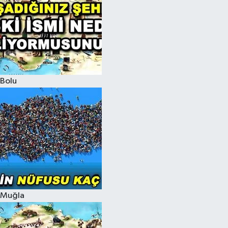
Bolu
Muğla