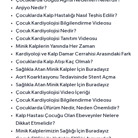
Çocuklarda Göğüs Ağrısı Nedenleri Nelerdir?
Anjiyo Nedir?
Çocuklarda Kalp Hastalığı Nasıl Teşhis Edilir?
Çocuk Kardiyolojisi Bilgilendirme Videosu
Çocuk Kardiyolojisi Nedir?
Çocuk Kardiyolojisi Tanıtım Videosu
Minik Kalplerin Yanında Her Zaman
Kardiyoloji ve Kalp Damar Cerrahisi Arasındaki Fark
Çocuklarda Kalp Atışı Kaç Olmalı?
Sağlıkla Atan Minik Kalpler İçin Buradayız
Aort Koarktasyonu Tedavisinde Stent Açma
Sağlıkla Atan Minik Kalpler İçin Buradayız
Çocuk Kardiyolojisi Video İçeriği
Çocuk Kardiyolojisi Bilgilendirme Videosu
Çocuklarda Üfürüm Nedir, Neden Önemlidir?
Kalp Hastası Çocuğu Olan Ebeveynler Nelere
Dikkat Etmelidir?
Minik Kalplerimizin Sağlığı İçin Buradayız