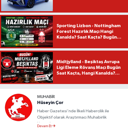
Sporting Lizbon - Nottingham
Forest Hazırlık Maçı Hangi
Kanalda? Saat Kaçta? Bugün
Mü?
Midtjylland - Beşiktaş Avrupa
Ligi Eleme Rövanş Maçı Bugün
Saat Kaçta, Hangi Kanalda?
Beşiktaş Maçı Bugün Mü?
MUHABIR
Hüseyin Çor
Haber Gazetesi'nde İlkeli Habercilik ile
Objektif olarak Araştırmacı Muhabirlik
Yapmaktayım.
Devam Et