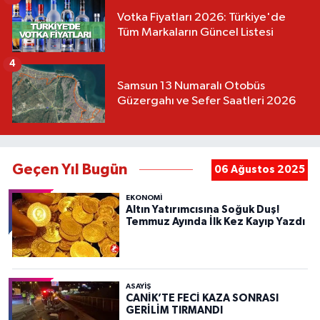
Votka Fiyatları 2026: Türkiye'de
Tüm Markaların Güncel Listesi
4
Samsun 13 Numaralı Otobüs
Güzergahı ve Sefer Saatleri 2026
Geçen Yıl Bugün
06 Ağustos 2025
EKONOMİ
Altın Yatırımcısına Soğuk Duş!
Temmuz Ayında İlk Kez Kayıp Yazdı
ASAYIŞ
CANİK’TE FECİ KAZA SONRASI
GERİLİM TIRMANDI