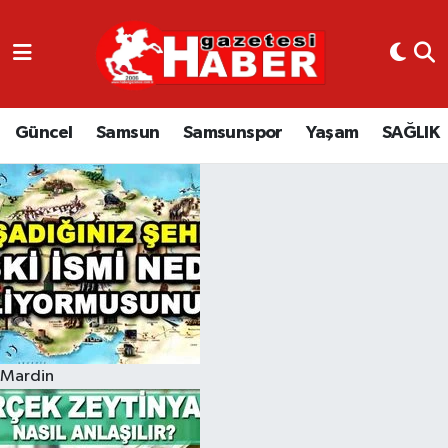
GÜNCEL
SAMSUN
Güncel
Samsun
Samsunspor
Yaşam
SAĞLIK
SAMSUNSPOR
EKONOMİ
YAŞAM
Mardin