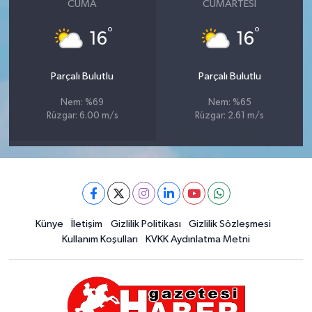
CUMA
CUMARTESI
°
°
16
16
Parçalı Bulutlu
Parçalı Bulutlu
Nem: %69
Nem: %65
Rüzgar: 6.00 m/s
Rüzgar: 2.61 m/s
Künye
İletişim
Gizlilik Politikası
Gizlilik Sözleşmesi
Kullanım Koşulları
KVKK Aydınlatma Metni