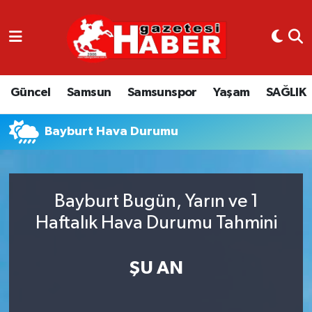
GÜNCEL
SAMSUN
Güncel
Samsun
Samsunspor
Yaşam
SAĞLIK
SAMSUNSPOR
Bayburt Hava Durumu
EKONOMİ
YAŞAM
Bayburt Bugün, Yarın ve 1
Haftalık Hava Durumu Tahmini
ŞU AN