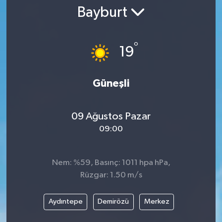
Bayburt
°
19
Güneşli
09 Ağustos Pazar
09:00
Nem: %59, Basınç: 1011 hpa hPa,
Rüzgar: 1.50 m/s
Aydıntepe
Demirözü
Merkez