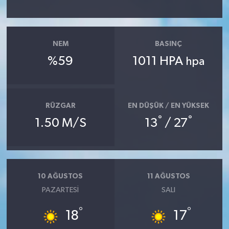
NEM
BASINÇ
%59
1011 HPA
hpa
RÜZGAR
EN DÜŞÜK / EN YÜKSEK
°
°
1.50 M/S
13
/ 27
10 AĞUSTOS
11 AĞUSTOS
PAZARTESI
SALI
°
°
18
17