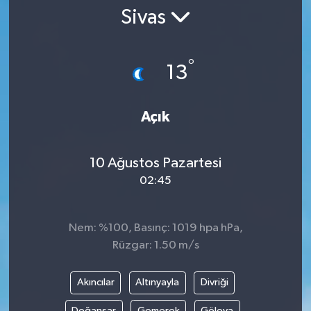
Sivas
°
13
Açık
10 Ağustos Pazartesi
02:45
Nem: %100, Basınç: 1019 hpa hPa,
Rüzgar: 1.50 m/s
Akıncılar
Altınyayla
Divriği
Doğanşar
Gemerek
Gölova