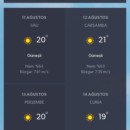
11 AĞUSTOS
12 AĞUSTOS
SALI
ÇARŞAMBA
°
°
20
21
Güneşli
Güneşli
Nem: %64
Nem: %63
Rüzgar: 7.61 m/s
Rüzgar: 7.39 m/s
13 AĞUSTOS
14 AĞUSTOS
PERŞEMBE
CUMA
°
°
20
19