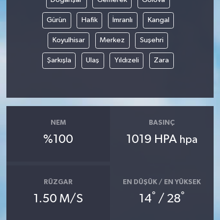
Gürün
Hafik
İmranlı
Kangal
Koyulhisar
Merkez
Suşehri
Şarkışla
Ulaş
Yıldızeli
Zara
NEM
BASINÇ
%100
1019 HPA
hpa
RÜZGAR
EN DÜŞÜK / EN YÜKSEK
°
°
1.50 M/S
14
/ 28