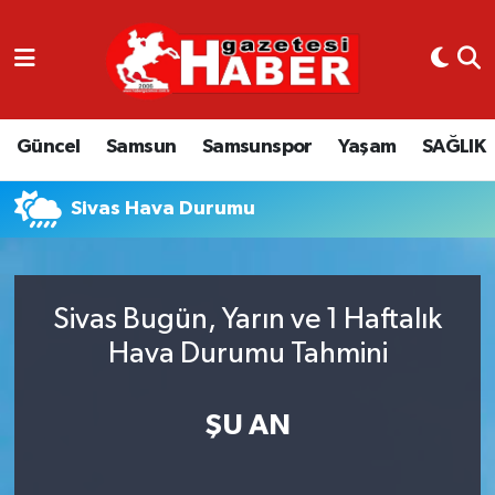
GÜNCEL
SAMSUN
Güncel
Samsun
Samsunspor
Yaşam
SAĞLIK
SAMSUNSPOR
Sivas Hava Durumu
EKONOMİ
YAŞAM
Sivas Bugün, Yarın ve 1 Haftalık
Hava Durumu Tahmini
ŞU AN