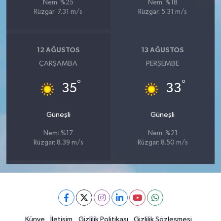
Nem: %25
Nem: %18
Rüzgar: 7.31 m/s
Rüzgar: 5.31 m/s
12 AĞUSTOS
13 AĞUSTOS
ÇARŞAMBA
PERŞEMBE
°
°
35
33
Güneşli
Güneşli
Nem: %17
Nem: %21
Rüzgar: 8.39 m/s
Rüzgar: 8.50 m/s
Künye
İletişim
Gizlilik Politikası
Gizlilik Sözleşmesi