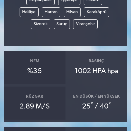
Haliliye
Harran
Hilvan
Karaköprü
Siverek
Suruç
Viranşehir
NEM
BASINÇ
%35
1002 HPA
hpa
RÜZGAR
EN DÜŞÜK / EN YÜKSEK
°
°
2.89 M/S
25
/ 40