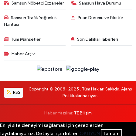
Samsun Nöbetçi Eczaneler
Samsun Hava Durumu
Samsun Trafik Yoğunluk
Puan Durumu ve Fikstür
Haritası
Tüm Manşetler
Son Dakika Haberleri
Haber Arşivi
Copyright © 2006- 2025 . Tüm Hakları Saklıdır. Ajans
RSS
Politikalarına uyar.
Haber Yazılımı:
TE Bilişim
En iyi site deneyimi sağlamak için çerezlerden
faydalanıyoruz. Detaylar için lütfen
OKUYUN
Tamam