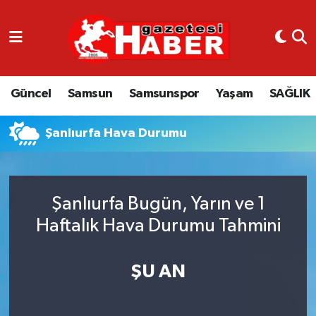
GÜNCEL
SAMSUN
Güncel
Samsun
Samsunspor
Yaşam
SAĞLIK
SAMSUNSPOR
Şanlıurfa Hava Durumu
EKONOMİ
YAŞAM
Şanlıurfa Bugün, Yarın ve 1
Haftalık Hava Durumu Tahmini
ŞU AN