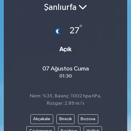
Şanlıurfa
°
27
Açık
07 Ağustos Cuma
01:30
Nem: %35, Basınç: 1002 hpa hPa,
Rüzgar: 2.89 m/s
Akçakale
Birecik
Bozova
Ceylanpınar
Eyyübiye
Halfeti