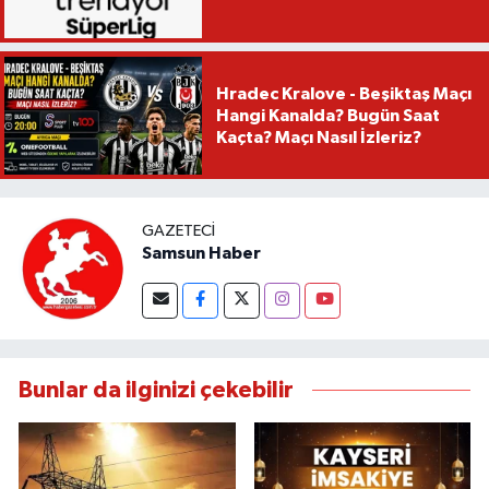
Hradec Kralove - Beşiktaş Maçı
Hangi Kanalda? Bugün Saat
Kaçta? Maçı Nasıl İzleriz?
GAZETECI
Samsun Haber
Bunlar da ilginizi çekebilir