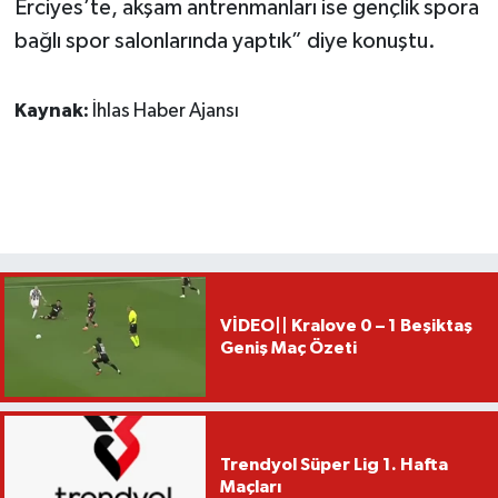
Erciyes’te, akşam antrenmanları ise gençlik spora
bağlı spor salonlarında yaptık” diye konuştu.
Kaynak:
İhlas Haber Ajansı
VİDEO|| Kralove 0 – 1 Beşiktaş
Geniş Maç Özeti
Trendyol Süper Lig 1. Hafta
Maçları