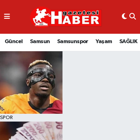
GÜNCEL
SAMSUN
Güncel
Samsun
Samsunspor
Yaşam
SAĞLIK
SAMSUNSPOR
EKONOMİ
YAŞAM
SPOR