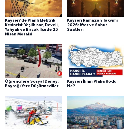
Kayseri'de Planlı Elektrik
Kayseri Ramazan Takvimi
Kesintisi: Yeşilhisar, Develi,
2026: İftar ve Sahur
Yahyalı ve Birçok İlçede 25
Saatleri
Nisan Mesaisi
Öğrencilere Sosyal Deney:
Kayseri İlinin Plaka Kodu
Bayrağı Yere Düşürmediler
Ne?