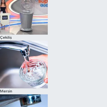
Çekiliş
Mersin