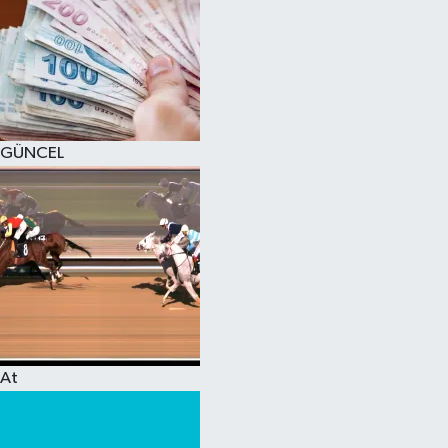
GÜNCEL
At