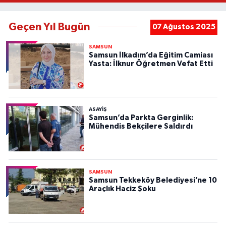
Geçen Yıl Bugün
07 Ağustos 2025
SAMSUN
Samsun İlkadım’da Eğitim Camiası
Yasta: İlknur Öğretmen Vefat Etti
ASAYIŞ
Samsun’da Parkta Gerginlik:
Mühendis Bekçilere Saldırdı
SAMSUN
Samsun Tekkeköy Belediyesi’ne 10
Araçlık Haciz Şoku