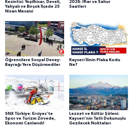
Kesintisi: Yeşilhisar, Develi,
2026: İftar ve Sahur
Yahyalı ve Birçok İlçede 25
Saatleri
Nisan Mesaisi
Öğrencilere Sosyal Deney:
Kayseri İlinin Plaka Kodu
Bayrağı Yere Düşürmediler
Ne?
SNX Türkiye: Erciyes’te
Lezzet ve Kültür Şöleni:
Spor ve Turizm Zirvede,
Kayseri'nin Tatlı Dokunuşlu
Ekonomi Canlandı!
Gezilecek Noktaları