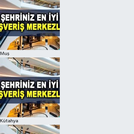
Muş
Kütahya