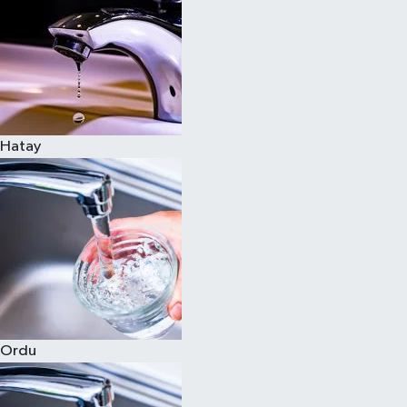
Hatay
Ordu