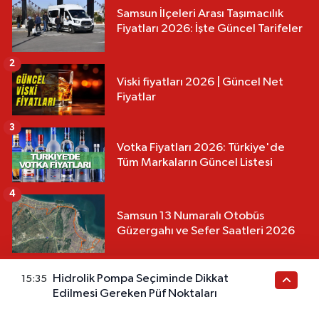
Samsun İlçeleri Arası Taşımacılık
Fiyatları 2026: İşte Güncel Tarifeler
2
Viski fiyatları 2026 | Güncel Net
Fiyatlar
3
Votka Fiyatları 2026: Türkiye'de
Tüm Markaların Güncel Listesi
4
Samsun 13 Numaralı Otobüs
Güzergahı ve Sefer Saatleri 2026
Hidrolik Pompa Seçiminde Dikkat
15:35
Edilmesi Gereken Püf Noktaları
Geçen Yıl Bugün
06 Ağustos 2025