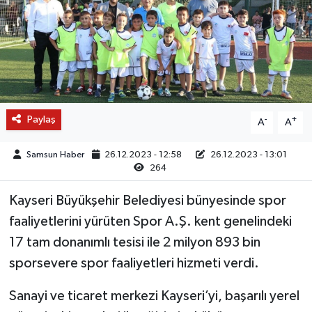
Paylaş
-
+
A
A
Samsun Haber
26.12.2023 - 12:58
26.12.2023 - 13:01
264
Kayseri Büyükşehir Belediyesi bünyesinde spor
faaliyetlerini yürüten Spor A.Ş. kent genelindeki
17 tam donanımlı tesisi ile 2 milyon 893 bin
sporsevere spor faaliyetleri hizmeti verdi.
Sanayi ve ticaret merkezi Kayseri’yi, başarılı yerel