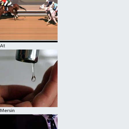
At
Mersin