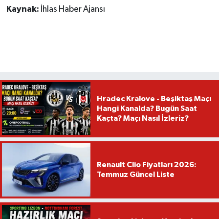
Kaynak:
İhlas Haber Ajansı
Hradec Kralove - Beşiktaş Maçı
Hangi Kanalda? Bugün Saat
Kaçta? Maçı Nasıl İzleriz?
Renault Clio Fiyatları 2026:
Temmuz Güncel Liste