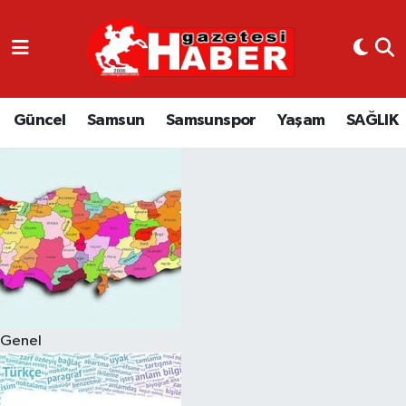
GÜNCEL
SAMSUN
Güncel
Samsun
Samsunspor
Yaşam
SAĞLIK
SAMSUNSPOR
EKONOMİ
YAŞAM
Genel