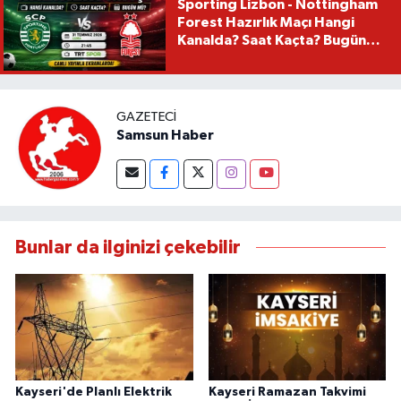
Sporting Lizbon - Nottingham
Forest Hazırlık Maçı Hangi
Kanalda? Saat Kaçta? Bugün
Mü?
GAZETECI
Samsun Haber
Bunlar da ilginizi çekebilir
Kayseri'de Planlı Elektrik
Kayseri Ramazan Takvimi