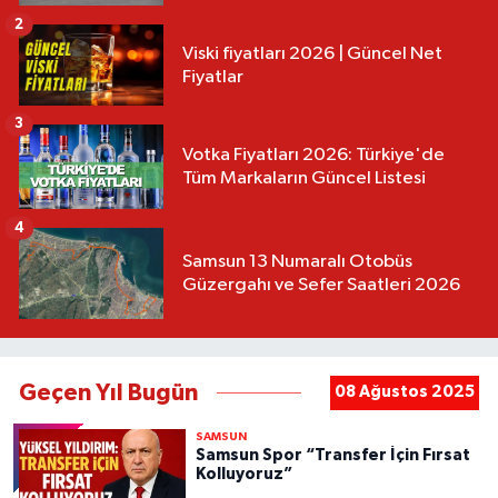
2
Viski fiyatları 2026 | Güncel Net
Fiyatlar
3
Votka Fiyatları 2026: Türkiye'de
Tüm Markaların Güncel Listesi
4
Samsun 13 Numaralı Otobüs
Güzergahı ve Sefer Saatleri 2026
Geçen Yıl Bugün
08 Ağustos 2025
SAMSUN
Samsun Spor “Transfer İçin Fırsat
Kolluyoruz”