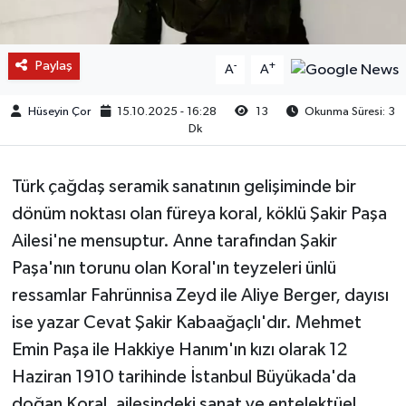
Paylaş
-
+
A
A
Hüseyin Çor
15.10.2025 - 16:28
13
Okunma Süresi: 3
Dk
Türk çağdaş seramik sanatının gelişiminde bir
dönüm noktası olan füreya koral, köklü Şakir Paşa
Ailesi'ne mensuptur. Anne tarafından Şakir
Paşa'nın torunu olan Koral'ın teyzeleri ünlü
ressamlar Fahrünnisa Zeyd ile Aliye Berger, dayısı
ise yazar Cevat Şakir Kabaağaçlı'dır. Mehmet
Emin Paşa ile Hakkiye Hanım'ın kızı olarak 12
Haziran 1910 tarihinde İstanbul Büyükada'da
doğan Koral, ailesindeki sanat ve entelektüel