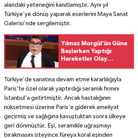
alandaki yeteneğini kanıtlamıştır. Aynı yıl
Türkiye'ye dönüş yaparak eserlerini Maya Sanat
Galerisi'nde sergilemiştir.
Yılmaz Morgül’ün Güne
Başlarken Yaptığı
Hareketler Olay
Olmuştu! Saba Tümer-
Yılmaz Morgül
Türkiye'de sanatına devam etme kararlılığıyla
Programının Tamamı
Paris'te özel olarak yaptırdığı seramik fırınını
İstanbul'a getirtmiştir. Ancak hastalığının
nüksetmesi üzerine Paris'e giderek ameliyat
geçirmiş ve sağlığına kavuştuktan sonra ülkeye
geri dönmüştür. Eşi, seramikle uğraşmayı
bırakmasını isteyince füreya koral eşinden