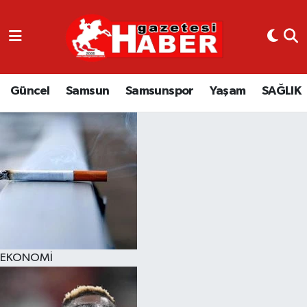
GÜNCEL
SAMSUN
Güncel
Samsun
Samsunspor
Yaşam
SAĞLIK
SAMSUNSPOR
EKONOMİ
YAŞAM
EKONOMİ