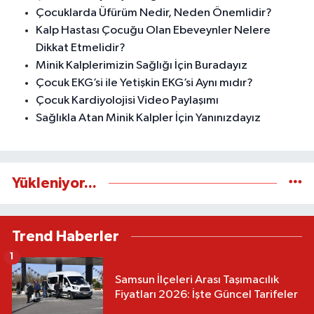
Çocuklarda Üfürüm Nedir, Neden Önemlidir?
Kalp Hastası Çocuğu Olan Ebeveynler Nelere
Dikkat Etmelidir?
Minik Kalplerimizin Sağlığı İçin Buradayız
Çocuk EKG’si ile Yetişkin EKG’si Aynı mıdır?
Çocuk Kardiyolojisi Video Paylaşımı
Sağlıkla Atan Minik Kalpler İçin Yanınızdayız
Yükleniyor...
Trend Haberler
1
Samsun İlçeleri Arası Taşımacılık
Fiyatları 2026: İşte Güncel Tarifeler