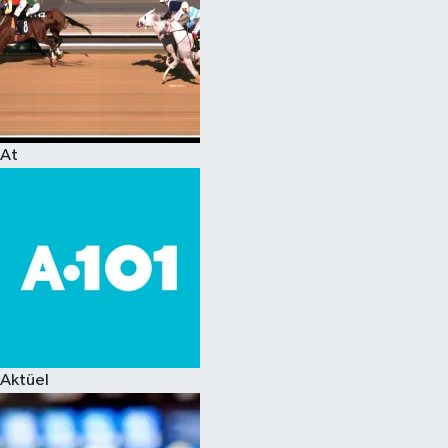
At
Aktüel