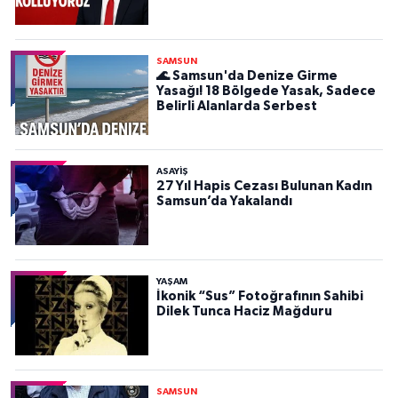
SAMSUN
🌊 Samsun'da Denize Girme
Yasağı! 18 Bölgede Yasak, Sadece
Belirli Alanlarda Serbest
ASAYIŞ
27 Yıl Hapis Cezası Bulunan Kadın
Samsun’da Yakalandı
YAŞAM
İkonik “Sus” Fotoğrafının Sahibi
Dilek Tunca Haciz Mağduru
SAMSUN