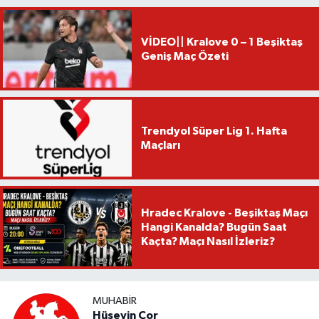
VİDEO|| Kralove 0 – 1 Beşiktaş
Geniş Maç Özeti
Trendyol Süper Lig 1. Hafta
Maçları
Hradec Kralove - Beşiktaş Maçı
Hangi Kanalda? Bugün Saat
Kaçta? Maçı Nasıl İzleriz?
MUHABIR
Hüseyin Çor