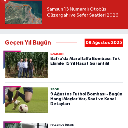
4
Samsun 13 Numaralı Otobüs
Güzergahı ve Sefer Saatleri 2026
Geçen Yıl Bugün
09 Ağustos 2025
SAMSUN
Bafra’da Maralfalfa Bombası: Tek
Ekimle 15 Yıl Hasat Garantili!
SPOR
9 Ağustos Futbol Bombası - Bugün
Hangi Maçlar Var, Saat ve Kanal
Detayları
HABERDE INSAN