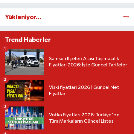
Yükleniyor...
Trend Haberler
1
Samsun İlçeleri Arası Taşımacılık
Fiyatları 2026: İşte Güncel Tarifeler
2
Viski fiyatları 2026 | Güncel Net
Fiyatlar
3
Votka Fiyatları 2026: Türkiye'de
Tüm Markaların Güncel Listesi