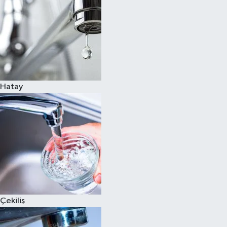
Hatay
Çekiliş