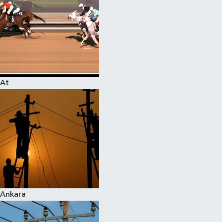
At
Ankara