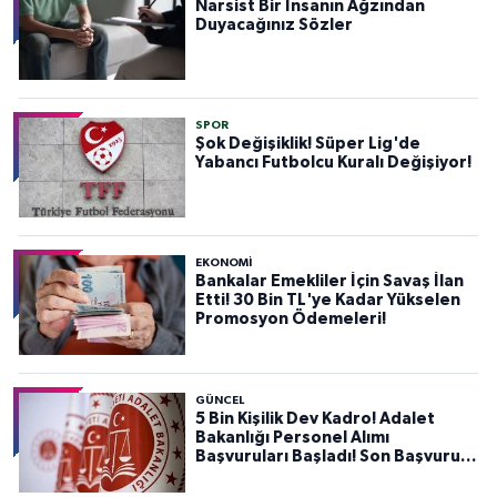
Narsist Bir İnsanın Ağzından
Duyacağınız Sözler
SPOR
Şok Değişiklik! Süper Lig'de
Yabancı Futbolcu Kuralı Değişiyor!
EKONOMİ
Bankalar Emekliler İçin Savaş İlan
Etti! 30 Bin TL'ye Kadar Yükselen
Promosyon Ödemeleri!
GÜNCEL
5 Bin Kişilik Dev Kadro! Adalet
Bakanlığı Personel Alımı
Başvuruları Başladı! Son Başvuru
Tarihini Kaçırmayın!