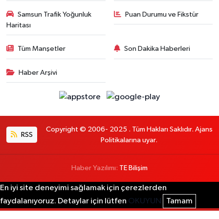
Samsun Trafik Yoğunluk
Puan Durumu ve Fikstür
Haritası
Tüm Manşetler
Son Dakika Haberleri
Haber Arşivi
Copyright © 2006- 2025 . Tüm Hakları Saklıdır. Ajans
RSS
Politikalarına uyar.
Haber Yazılımı:
TE Bilişim
En iyi site deneyimi sağlamak için çerezlerden
faydalanıyoruz. Detaylar için lütfen
OKUYUN
Tamam