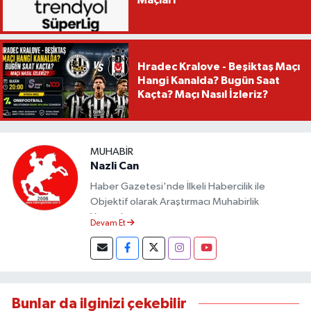
Maçları
Hradec Kralove - Beşiktaş Maçı
Hangi Kanalda? Bugün Saat
Kaçta? Maçı Nasıl İzleriz?
MUHABIR
Nazli Can
Haber Gazetesi'nde İlkeli Habercilik ile
Objektif olarak Araştırmacı Muhabirlik
Yapmaktayım.
Devam Et
Bunlar da ilginizi çekebilir