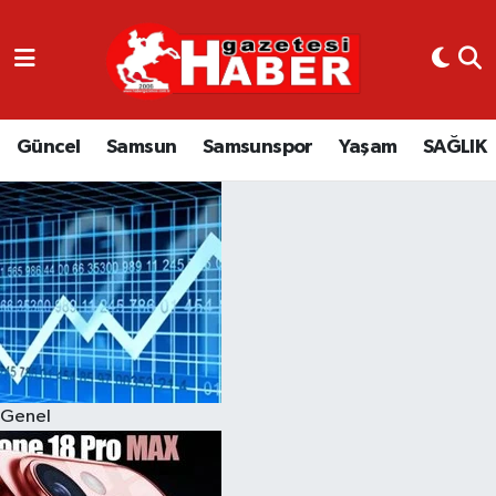
GÜNCEL
SAMSUN
Güncel
Samsun
Samsunspor
Yaşam
SAĞLIK
SAMSUNSPOR
EKONOMİ
YAŞAM
Genel