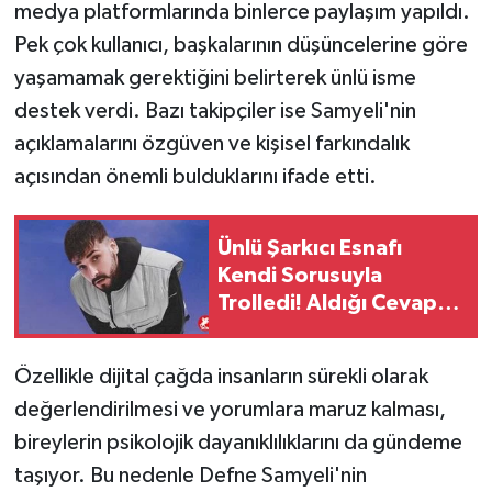
medya platformlarında binlerce paylaşım yapıldı.
Pek çok kullanıcı, başkalarının düşüncelerine göre
yaşamamak gerektiğini belirterek ünlü isme
destek verdi. Bazı takipçiler ise Samyeli'nin
açıklamalarını özgüven ve kişisel farkındalık
açısından önemli bulduklarını ifade etti.
Ünlü Şarkıcı Esnafı
Kendi Sorusuyla
Trolledi! Aldığı Cevap
Sosyal Medyada
Gündem Oldu
Özellikle dijital çağda insanların sürekli olarak
değerlendirilmesi ve yorumlara maruz kalması,
bireylerin psikolojik dayanıklılıklarını da gündeme
taşıyor. Bu nedenle Defne Samyeli'nin