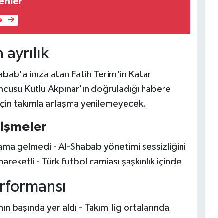
enler
e
ayrılık
abab'a imza atan Fatih Terim'in Katar
cusu Kutlu Akpınar'ın doğruladığı habere
için takımla anlaşma yenilemeyecek.
lişmeler
ama gelmedi - Al-Shabab yönetimi sessizliğini
reketli - Türk futbol camiası şaşkınlık içinde
rformansı
n başında yer aldı - Takımı lig ortalarında