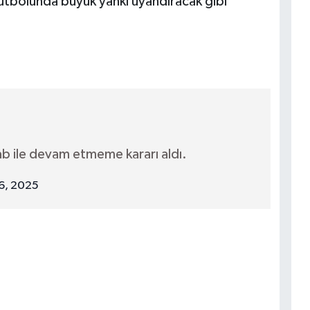
utbolunda büyük yankı uyandıracak gibi
ab ile devam etmeme kararı aldı.
16, 2025