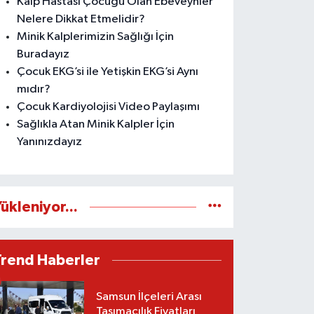
Kalp Hastası Çocuğu Olan Ebeveynler
Nelere Dikkat Etmelidir?
Minik Kalplerimizin Sağlığı İçin
Buradayız
Çocuk EKG’si ile Yetişkin EKG’si Aynı
mıdır?
Çocuk Kardiyolojisi Video Paylaşımı
Sağlıkla Atan Minik Kalpler İçin
Yanınızdayız
ükleniyor...
Trend Haberler
Samsun İlçeleri Arası
Taşımacılık Fiyatları