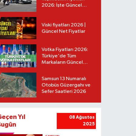
2026: İşte Güncel
Tarifeler
Viski fiyatları 2026 |
Güncel Net Fiyatlar
Votka Fiyatları 2026:
Türkiye'de Tüm
Markaların Güncel
Listesi
Samsun 13 Numaralı
Otobüs Güzergahı ve
Sefer Saatleri 2026
Geçen Yıl
08 Ağustos
Bugün
2025