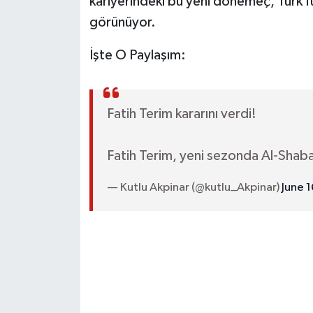
kariyerindeki bu yeni dönemeç, Türk f
görünüyor.
İşte O Paylaşım:
Fatih Terim kararını verdi!
Fatih Terim, yeni sezonda Al-Shab
— Kutlu Akpinar (@kutlu_Akpinar)
June 