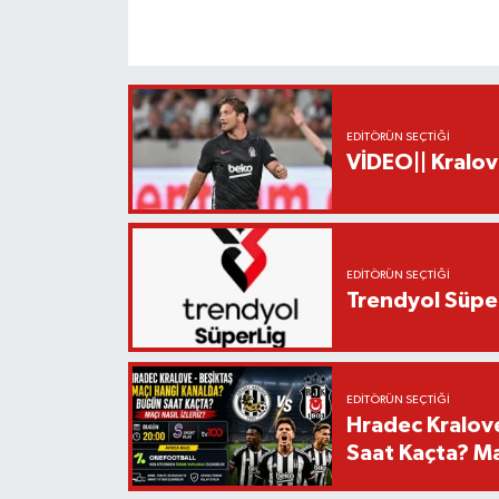
EDITÖRÜN SEÇTIĞI
VİDEO|| Kralov
EDITÖRÜN SEÇTIĞI
Trendyol Süper
EDITÖRÜN SEÇTIĞI
Hradec Kralov
Saat Kaçta? Maç