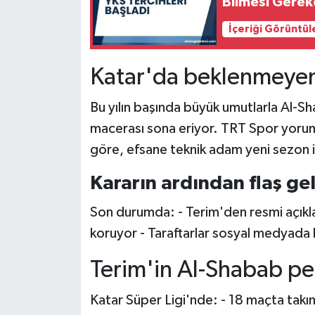
Bilmesi Gerek
İçeriği Görüntül
Katar'da beklenmeyen 
Bu yılın başında büyük umutlarla Al-Sh
macerası sona eriyor. TRT Spor yorum
göre, efsane teknik adam yeni sezon 
Kararın ardından flaş ge
Son durumda: - Terim'den resmi açıkl
koruyor - Taraftarlar sosyal medyada ha
Terim'in Al-Shabab pe
Katar Süper Ligi'nde: - 18 maçta takımı