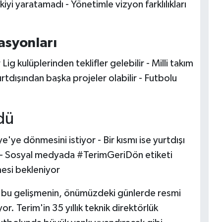
iyi yaratamadı - Yönetimle vizyon farklılıkları
asyonları
ig kulüplerinden teklifler gelebilir - Milli takım
tdışından başka projeler olabilir - Futbolu
dü
ye'ye dönmesini istiyor - Bir kısmı ise yurtdışı
 - Sosyal medyada #TerimGeriDön etiketi
esi bekleniyor
ği bu gelişmenin, önümüzdeki günlerde resmi
r. Terim'in 35 yıllık teknik direktörlük