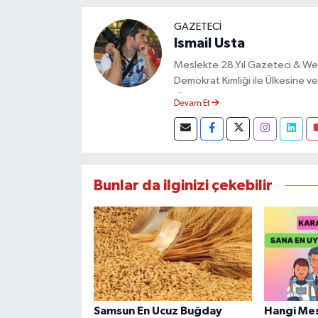
GAZETECI
Ismail Usta
Meslekte 28.Yıl Gazeteci & We
Demokrat Kimliği ile Ülkesine ve 
almıştır.
Devam Et
Bunlar da ilginizi çekebilir
Samsun En Ucuz Buğday
Hangi Mes