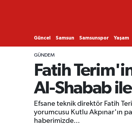
GÜNCEL
SAMSUN
Güncel
Samsun
Samsunspor
Yaşam
SAMSUNSPOR
GÜNDEM
Fatih Terim'i
EKONOMİ
Al-Shabab ile 
YAŞAM
Efsane teknik direktör Fatih T
yorumcusu Kutlu Akpınar'ın pa
haberimizde...