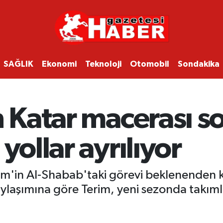
SAĞLIK
Ekonomi
Teknoloji
Otomobil
Sondakika
n Katar macerası so
yollar ayrılıyor
erim'in Al-Shabab'taki görevi beklenenden 
ylaşımına göre Terim, yeni sezonda takı