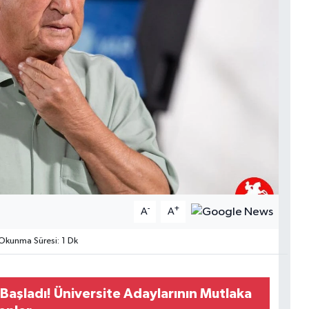
-
+
A
A
Okunma Süresi: 1 Dk
 Başladı! Üniversite Adaylarının Mutlaka