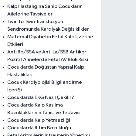
Kalp Hastalığına Sahip Çocukların
Ailelerine Tavsiyeler
Twin to Twin Transfüzyon
Sendromunda Kardiyak Değişiklikler
Maternal Diyabetin Fetal Kalp Üzerine
Etkileri
Anti Ro/SSA ve Anti La/SSB Antikor
Pozitif Annelerde Fetal AV Blok Riski
Çocuklarda Doğuştan Yapısal Kalp
Hastalıkları
Çocuk Kardiyolojisi Bilgilendirme
İçeriği
Çocuklarda EKG Nasıl Çekilir?
Çocuklarda Kalp Kasılma
Bozukluklarının Tanısı ve Tedavisi
Çocuklarda Kalp Yetmezliği
Çocuklarda Ritim Bozukluğu
Fetal Aritmilerin İntrauterin Yönetimi