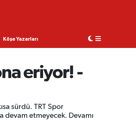
Köşe Yazarları
na eriyor! -
kısa sürdü. TRT Spor
mla devam etmeyecek. Devamı