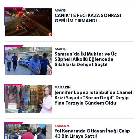
ASAYIŞ
CANİK’TE FECİ KAZA SONRASI
GERİLİM TIRMANDI
ASAYIŞ
Samsun'da İki Muhtar ve Üç
Şüpheli Alkollü Eğlencede
Silahlarla Dehşet Saçtı!
MAGAZİN
Jennifer Lopez İstanbul’da Chanel
Krizi Yaşadı: “Sorun Değil” Deyip
Yine Tarzıyla Gündem Oldu
SAMSUN
Yol Kenarında Otlayan İneği Çalıp
43 Bin Liraya Sattı!