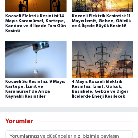
Kocaeli Elektrik Kesintisi:14
Kocaeli Elektrik Kesintisi: 11
Mayıs Karamürsel, Kartepe,
Mayıs İzmit, Gebze, Gölcük
Kandıra ve 4 İlçede Tam Gün
ve 4 İlçede Büyük Kesinti!
Kesinti
Kocaeli Su Kesintisi: 9 Mayıs
4 Mayıs Kocaeli Elektrik
Kartepe, İzmit ve
Kesintisi: İzmit, Gölcük,
Karamürsel'de Arıza
Başiskele, Gebze ve Diğer
Kaynaklı Kesintiler
İlçelerde Enerji Kesilecek
Yorumlar