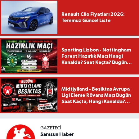
Renault Clio Fiyatları 2026:
Temmuz Güncel Liste
Sporting Lizbon - Nottingham
Forest Hazırlık Maçı Hangi
Kanalda? Saat Kaçta? Bugün
Mü?
Midtjylland - Beşiktaş Avrupa
Ligi Eleme Rövanş Maçı Bugün
Saat Kaçta, Hangi Kanalda?
Beşiktaş Maçı Bugün Mü?
GAZETECI
Samsun Haber