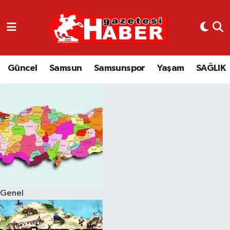
GÜNCEL
SAMSUN
Güncel
Samsun
Samsunspor
Yaşam
SAĞLIK
SAMSUNSPOR
EKONOMİ
YAŞAM
Genel