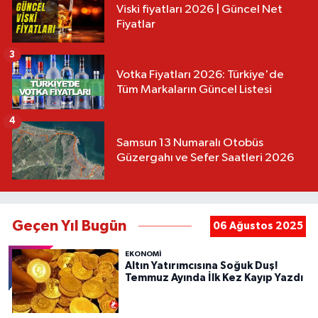
Viski fiyatları 2026 | Güncel Net
Fiyatlar
3
Votka Fiyatları 2026: Türkiye'de
Tüm Markaların Güncel Listesi
4
Samsun 13 Numaralı Otobüs
Güzergahı ve Sefer Saatleri 2026
Geçen Yıl Bugün
06 Ağustos 2025
EKONOMİ
Altın Yatırımcısına Soğuk Duş!
Temmuz Ayında İlk Kez Kayıp Yazdı