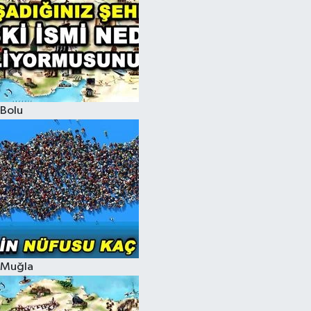
Bolu
Muğla