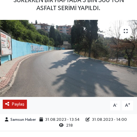
SÜRERKEN BİR HAFTADA 3 BİN 500 TON
ASFALT SERİMİ YAPILDI.
Paylaş
-
+
A
A
Samsun Haber
31.08.2023 - 13:54
31.08.2023 - 14:00
218