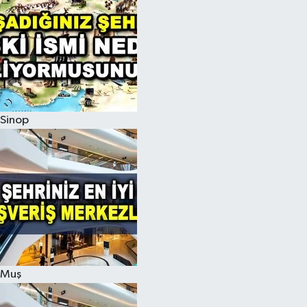
Sinop
Muş