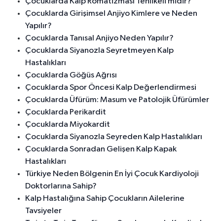
Çocuklarda Kalp Romatizması Tehlikeli midir?
Çocuklarda Girişimsel Anjiyo Kimlere ve Neden
Yapılır?
Çocuklarda Tanısal Anjiyo Neden Yapılır?
Çocuklarda Siyanozla Seyretmeyen Kalp
Hastalıkları
Çocuklarda Göğüs Ağrısı
Çocuklarda Spor Öncesi Kalp Değerlendirmesi
Çocuklarda Üfürüm: Masum ve Patolojik Üfürümler
Çocuklarda Perikardit
Çocuklarda Miyokardit
Çocuklarda Siyanozla Seyreden Kalp Hastalıkları
Çocuklarda Sonradan Gelişen Kalp Kapak
Hastalıkları
Türkiye Neden Bölgenin En İyi Çocuk Kardiyoloji
Doktorlarına Sahip?
Kalp Hastalığına Sahip Çocukların Ailelerine
Tavsiyeler