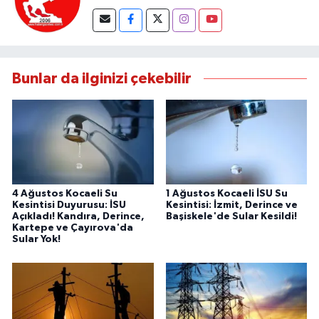
Bunlar da ilginizi çekebilir
4 Ağustos Kocaeli Su
1 Ağustos Kocaeli İSU Su
Kesintisi Duyurusu: İSU
Kesintisi: İzmit, Derince ve
Açıkladı! Kandıra, Derince,
Başiskele'de Sular Kesildi!
Kartepe ve Çayırova'da
Sular Yok!