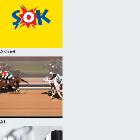
Aktüel
At