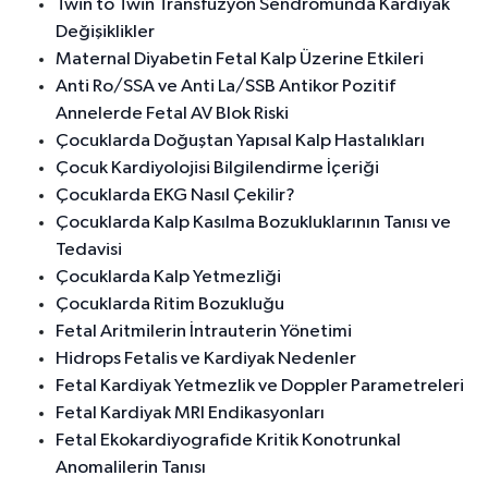
Twin to Twin Transfüzyon Sendromunda Kardiyak
Değişiklikler
Maternal Diyabetin Fetal Kalp Üzerine Etkileri
Anti Ro/SSA ve Anti La/SSB Antikor Pozitif
Annelerde Fetal AV Blok Riski
Çocuklarda Doğuştan Yapısal Kalp Hastalıkları
Çocuk Kardiyolojisi Bilgilendirme İçeriği
Çocuklarda EKG Nasıl Çekilir?
Çocuklarda Kalp Kasılma Bozukluklarının Tanısı ve
Tedavisi
Çocuklarda Kalp Yetmezliği
Çocuklarda Ritim Bozukluğu
Fetal Aritmilerin İntrauterin Yönetimi
Hidrops Fetalis ve Kardiyak Nedenler
Fetal Kardiyak Yetmezlik ve Doppler Parametreleri
Fetal Kardiyak MRI Endikasyonları
Fetal Ekokardiyografide Kritik Konotrunkal
Anomalilerin Tanısı