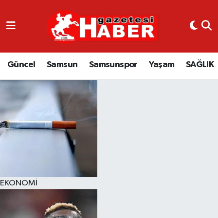
GÜNCEL
SAMSUN
Güncel
Samsun
Samsunspor
Yaşam
SAĞLIK
SAMSUNSPOR
EKONOMİ
YAŞAM
EKONOMİ