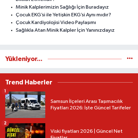
Minik Kalplerimizin Sağlığı İçin Buradayız
Çocuk EKG’si ile Yetişkin EKG’si Aynı mıdır?
Çocuk Kardiyolojisi Video Paylaşımı
Sağlıkla Atan Minik Kalpler İçin Yanınızdayız
Yükleniyor...
Trend Haberler
1
Samsun İlçeleri Arası Taşımacılık
Fiyatları 2026: İşte Güncel Tarifeler
2
Viski fiyatları 2026 | Güncel Net
Fiyatlar