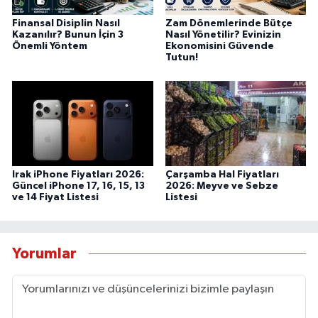
Finansal Disiplin Nasıl
Zam Dönemlerinde Bütçe
Kazanılır? Bunun İçin 3
Nasıl Yönetilir? Evinizin
Önemli Yöntem
Ekonomisini Güvende
Tutun!
Irak iPhone Fiyatları 2026:
Çarşamba Hal Fiyatları
Güncel iPhone 17, 16, 15, 13
2026: Meyve ve Sebze
ve 14 Fiyat Listesi
Listesi
Yorumlar