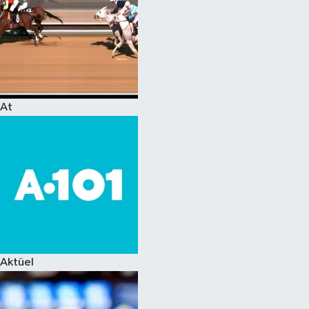
At
Aktüel