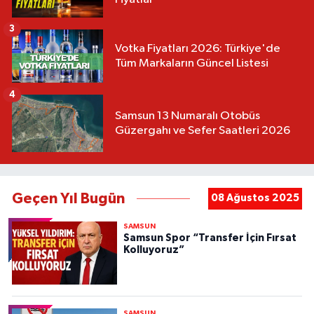
3
Votka Fiyatları 2026: Türkiye'de
Tüm Markaların Güncel Listesi
4
Samsun 13 Numaralı Otobüs
Güzergahı ve Sefer Saatleri 2026
Geçen Yıl Bugün
08 Ağustos 2025
SAMSUN
Samsun Spor “Transfer İçin Fırsat
Kolluyoruz”
SAMSUN