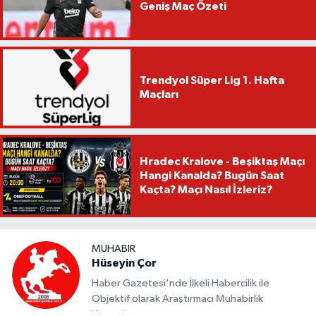
Geniş Maç Özeti
Trendyol Süper Lig 1. Hafta
Maçları
Hradec Kralove - Beşiktaş Maçı
Hangi Kanalda? Bugün Saat
Kaçta? Maçı Nasıl İzleriz?
MUHABIR
Hüseyin Çor
Haber Gazetesi'nde İlkeli Habercilik ile
Objektif olarak Araştırmacı Muhabirlik
Yapmaktayım.