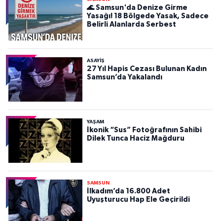
🌊 Samsun'da Denize Girme
Yasağı! 18 Bölgede Yasak, Sadece
Belirli Alanlarda Serbest
ASAYIŞ
27 Yıl Hapis Cezası Bulunan Kadın
Samsun’da Yakalandı
YAŞAM
İkonik “Sus” Fotoğrafının Sahibi
Dilek Tunca Haciz Mağduru
SAMSUN
İlkadım’da 16.800 Adet
Uyuşturucu Hap Ele Geçirildi