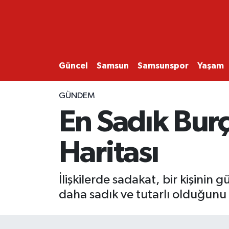
GÜNCEL
SAMSUN
Güncel
Samsun
Samsunspor
Yaşam
SAMSUNSPOR
GÜNDEM
En Sadık Burç
EKONOMİ
Haritası
YAŞAM
İlişkilerde sadakat, bir kişinin g
daha sadık ve tutarlı olduğunu 