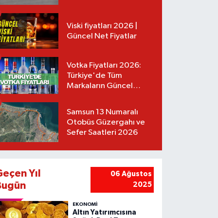
Tarifeler
Viski fiyatları 2026 |
Güncel Net Fiyatlar
Votka Fiyatları 2026:
Türkiye'de Tüm
Markaların Güncel
Listesi
Samsun 13 Numaralı
Otobüs Güzergahı ve
Sefer Saatleri 2026
Geçen Yıl
06 Ağustos
Bugün
2025
EKONOMİ
Altın Yatırımcısına