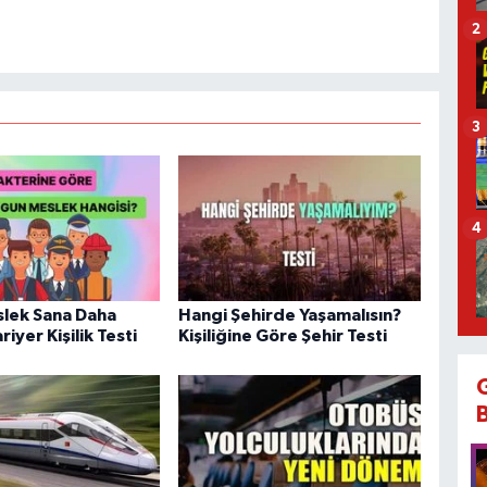
2
3
4
lek Sana Daha
Hangi Şehirde Yaşamalısın?
iyer Kişilik Testi
Kişiliğine Göre Şehir Testi