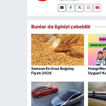
Bunlar da ilginizi çekebilir
Samsun En Ucuz Buğday
Hangi Mes
Fiyatı 2026
Uygun? Kar