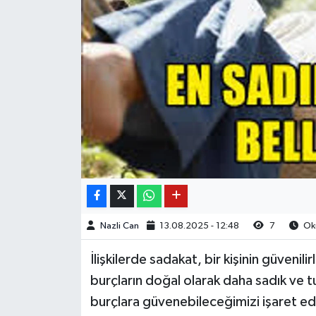
Nazli Can
13.08.2025 - 12:48
7
Oku
İlişkilerde sadakat, bir kişinin güvenilir
burçların doğal olarak daha sadık ve t
burçlara güvenebileceğimizi işaret edi