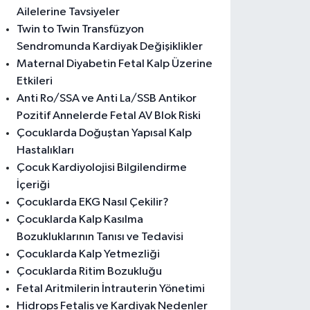
Ailelerine Tavsiyeler
Twin to Twin Transfüzyon
Sendromunda Kardiyak Değişiklikler
Maternal Diyabetin Fetal Kalp Üzerine
Etkileri
Anti Ro/SSA ve Anti La/SSB Antikor
Pozitif Annelerde Fetal AV Blok Riski
Çocuklarda Doğuştan Yapısal Kalp
Hastalıkları
Çocuk Kardiyolojisi Bilgilendirme
İçeriği
Çocuklarda EKG Nasıl Çekilir?
Çocuklarda Kalp Kasılma
Bozukluklarının Tanısı ve Tedavisi
Çocuklarda Kalp Yetmezliği
Çocuklarda Ritim Bozukluğu
Fetal Aritmilerin İntrauterin Yönetimi
Hidrops Fetalis ve Kardiyak Nedenler