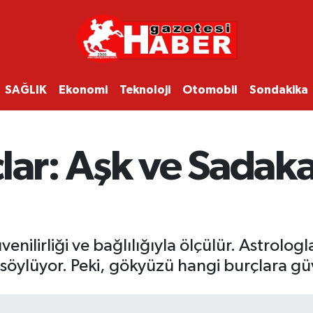
SAĞLIK
Ekonomi
Teknoloji
Otomobil
Sondakika
lar: Aşk ve Sadakat
üvenilirliği ve bağlılığıyla ölçülür. Astrolo
söylüyor. Peki, gökyüzü hangi burçlara gü