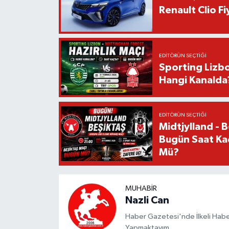
Renault Clio F
EDITÖRÜN SEÇTIĞI
Sporting Lizbo
Hangi Kanalda
EDITÖRÜN SEÇTIĞI
Midtjylland - 
Bugün Saat Ka
Mü?
MUHABIR
Nazli Can
Haber Gazetesi'nde İlkeli Haberc
Yapmaktayım.