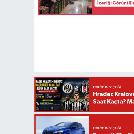
İçeriği Görüntül
EDITÖRÜN SEÇTIĞI
Hradec Kralov
Saat Kaçta? Maç
EDITÖRÜN SEÇTIĞI