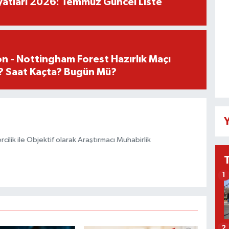
iyatları 2026: Temmuz Güncel Liste
n - Nottingham Forest Hazırlık Maçı
? Saat Kaçta? Bugün Mü?
Y
ilik ile Objektif olarak Araştırmacı Muhabirlik
1
2