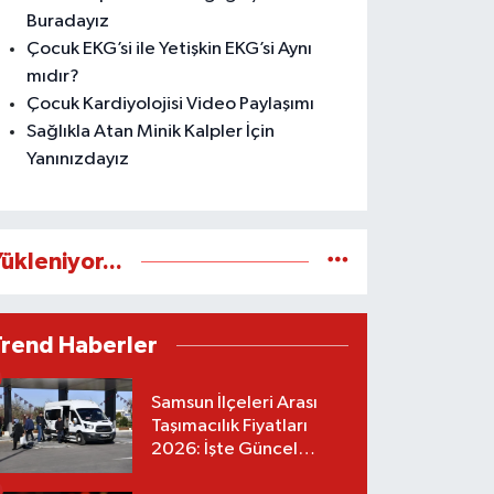
Buradayız
Çocuk EKG’si ile Yetişkin EKG’si Aynı
mıdır?
Çocuk Kardiyolojisi Video Paylaşımı
Sağlıkla Atan Minik Kalpler İçin
Yanınızdayız
ükleniyor...
Trend Haberler
Samsun İlçeleri Arası
Taşımacılık Fiyatları
2026: İşte Güncel
Tarifeler