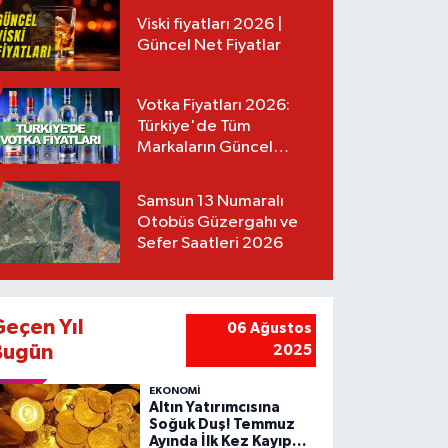
Viski fiyatları 2026 |
Güncel Net Fiyatlar
Votka Fiyatları 2026:
Türkiye'de Tüm
Markaların Güncel
Listesi
Samsun 13 Numaralı
Otobüs Güzergahı ve
Sefer Saatleri 2026
Geçen Yıl
06 Ağustos
Bugün
2025
EKONOMİ
Altın Yatırımcısına
Soğuk Duş! Temmuz
Ayında İlk Kez Kayıp