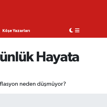
Köşe Yazarları
ünlük Hayata
nflasyon neden düşmüyor?