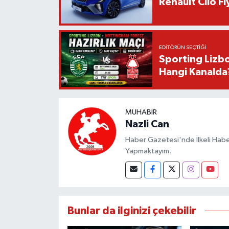
Renault Clio F
EDITÖRÜN SEÇTIĞI
Sporting Lizbo
Hangi Kanalda
MUHABIR
Nazli Can
Haber Gazetesi'nde İlkeli Haberc
Yapmaktayım.
Bunlar da ilginizi çekebilir