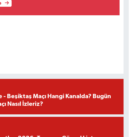
e
e - Beşiktaş Maçı Hangi Kanalda? Bugün
ı Nasıl İzleriz?