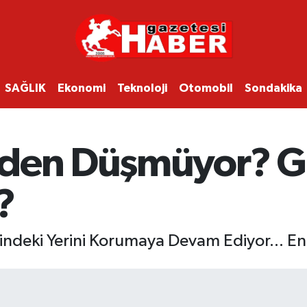
SAĞLIK
Ekonomi
Teknoloji
Otomobil
Sondakika
eden Düşmüyor? G
?
ndeki Yerini Korumaya Devam Ediyor... E