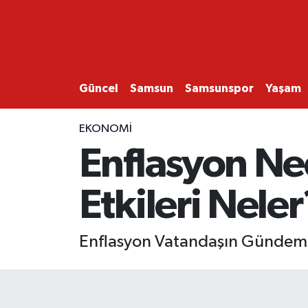
GÜNCEL
SAMSUN
Güncel
Samsun
Samsunspor
Yaşam
SAMSUNSPOR
EKONOMİ
Enflasyon N
EKONOMİ
Etkileri Neler
YAŞAM
Enflasyon Vatandaşın Gündemi