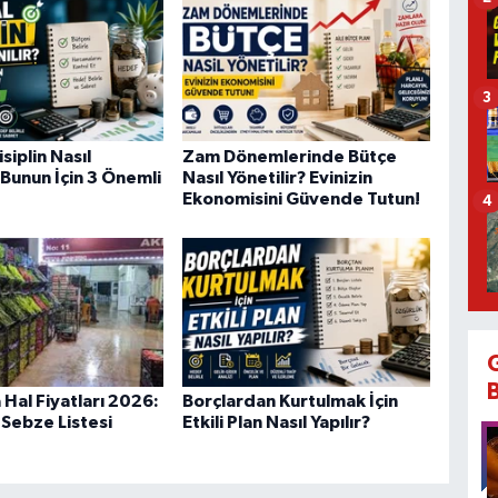
3
siplin Nasıl
Zam Dönemlerinde Bütçe
 Bunun İçin 3 Önemli
Nasıl Yönetilir? Evinizin
Ekonomisini Güvende Tutun!
4
Hal Fiyatları 2026:
Borçlardan Kurtulmak İçin
Sebze Listesi
Etkili Plan Nasıl Yapılır?