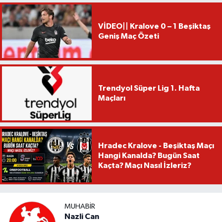
VİDEO|| Kralove 0 – 1 Beşiktaş
Geniş Maç Özeti
Trendyol Süper Lig 1. Hafta
Maçları
Hradec Kralove - Beşiktaş Maçı
Hangi Kanalda? Bugün Saat
Kaçta? Maçı Nasıl İzleriz?
MUHABIR
Nazli Can