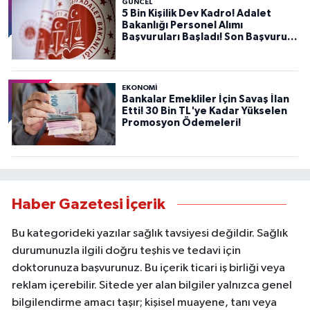
GÜNCEL
5 Bin Kişilik Dev Kadro! Adalet
Bakanlığı Personel Alımı
Başvuruları Başladı! Son Başvuru
Tarihini Kaçırmayın!
EKONOMİ
Bankalar Emekliler İçin Savaş İlan
Etti! 30 Bin TL'ye Kadar Yükselen
Promosyon Ödemeleri!
Haber Gazetesi İçerik
Bu kategorideki yazılar sağlık tavsiyesi değildir. Sağlık
durumunuzla ilgili doğru teşhis ve tedavi için
doktorunuza başvurunuz. Bu içerik ticari iş birliği veya
reklam içerebilir. Sitede yer alan bilgiler yalnızca genel
bilgilendirme amacı taşır; kişisel muayene, tanı veya