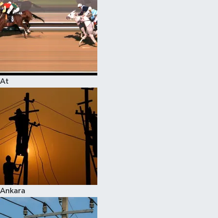
At
Ankara