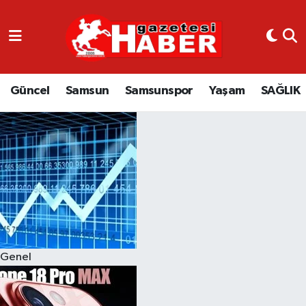
GÜNCEL
SAMSUN
Güncel
Samsun
Samsunspor
Yaşam
SAĞLIK
SAMSUNSPOR
EKONOMİ
YAŞAM
Genel