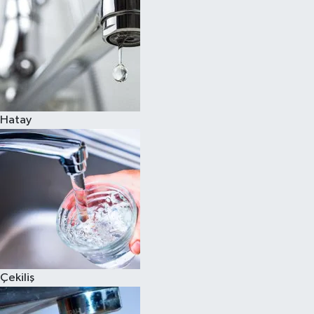
Hatay
Çekiliş