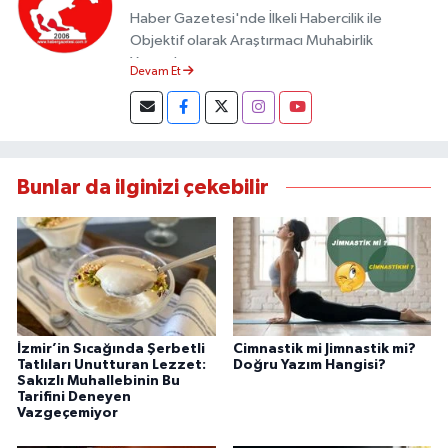
Haber Gazetesi'nde İlkeli Habercilik ile
Objektif olarak Araştırmacı Muhabirlik
Yapmaktayım.
Devam Et
Bunlar da ilginizi çekebilir
İzmir’in Sıcağında Şerbetli
Cimnastik mi Jimnastik mi?
Tatlıları Unutturan Lezzet:
Doğru Yazım Hangisi?
Sakızlı Muhallebinin Bu
Tarifini Deneyen
Vazgeçemiyor