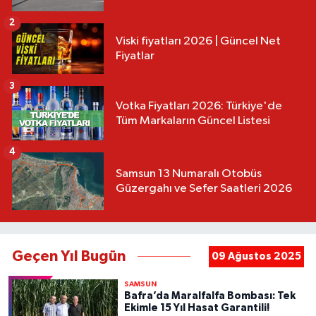
2
Viski fiyatları 2026 | Güncel Net
Fiyatlar
3
Votka Fiyatları 2026: Türkiye'de
Tüm Markaların Güncel Listesi
4
Samsun 13 Numaralı Otobüs
Güzergahı ve Sefer Saatleri 2026
Geçen Yıl Bugün
09 Ağustos 2025
SAMSUN
Bafra’da Maralfalfa Bombası: Tek
Ekimle 15 Yıl Hasat Garantili!