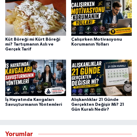
Küt Böreği mi Kürt Böreği
Çalışırken Motivasyonu
mi? Tartışmanın Aslı ve
Korumanın Yolları
Gerçek Tarif
İş Hayatında Kavgaları
Alışkanlıklar 21 Günde
Savuşturmanın Yöntemleri
Gerçekten Değişir Mi? 21
Gün Kuralı Nedir?
Yorumlar