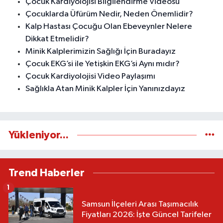
Çocuk Kardiyolojisi Bilgilendirme Videosu
Çocuklarda Üfürüm Nedir, Neden Önemlidir?
Kalp Hastası Çocuğu Olan Ebeveynler Nelere
Dikkat Etmelidir?
Minik Kalplerimizin Sağlığı İçin Buradayız
Çocuk EKG’si ile Yetişkin EKG’si Aynı mıdır?
Çocuk Kardiyolojisi Video Paylaşımı
Sağlıkla Atan Minik Kalpler İçin Yanınızdayız
Yükleniyor...
Trend Haberler
1
Samsun İlçeleri Arası Taşımacılık
Fiyatları 2026: İşte Güncel Tarifeler