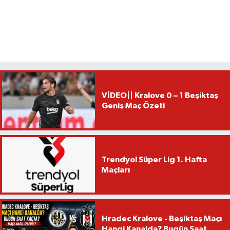
VİDEO|| Kralove 0 – 1 Beşiktaş
Geniş Maç Özeti
Trendyol Süper Lig 1. Hafta
Maçları
Hradec Kralove - Beşiktaş Maçı
Hangi Kanalda? Bugün Saat