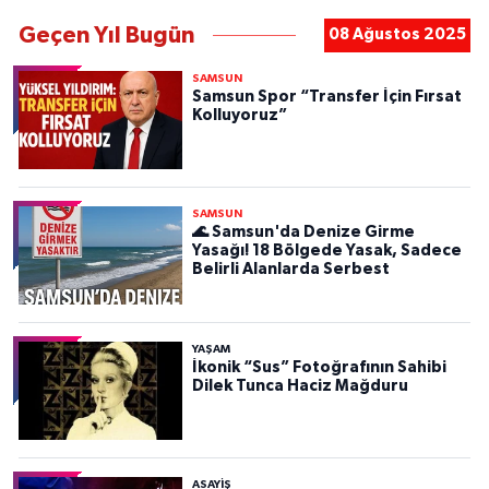
Geçen Yıl Bugün
08 Ağustos 2025
SAMSUN
Samsun Spor “Transfer İçin Fırsat
Kolluyoruz”
SAMSUN
🌊 Samsun'da Denize Girme
Yasağı! 18 Bölgede Yasak, Sadece
Belirli Alanlarda Serbest
YAŞAM
İkonik “Sus” Fotoğrafının Sahibi
Dilek Tunca Haciz Mağduru
ASAYIŞ