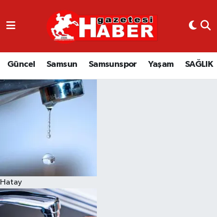
GÜNCEL
SAMSUN
Güncel
Samsun
Samsunspor
Yaşam
SAĞLIK
SAMSUNSPOR
EKONOMİ
YAŞAM
Hatay