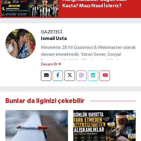
Kaçta? Maçı Nasıl İzleriz?
GAZETECI
Ismail Usta
Meslekte 28.Yıl Gazeteci & Webmaster olarak
devam etmektedir. Vatan Sever, Sosyal
Demokrat Kimliği ile Ülkesine ve Milletine
Devam Et
Objektif Habercilik ilkesi ile yazılarını kaleme
almıştır.
Bunlar da ilginizi çekebilir