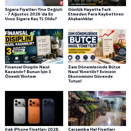
Sigara Fiyatları Yine Değişti
Günlük Hayatta Fark
- 7 Ağustos 2026'da En
Etmeden Para Kaybettiren
Ucuz Sigara Kaç TL Oldu?
Alışkanlıklar
Finansal Disiplin Nasıl
Zam Dönemlerinde Bütçe
Kazanılır? Bunun İçin 3
Nasıl Yönetilir? Evinizin
Önemli Yöntem
Ekonomisini Güvende
Tutun!
Irak iPhone Fiyatları 2026:
Çarşamba Hal Fiyatları