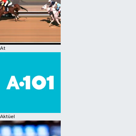
At
Aktüel