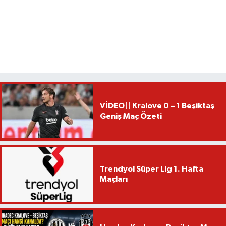
VİDEO|| Kralove 0 – 1 Beşiktaş
Geniş Maç Özeti
Trendyol Süper Lig 1. Hafta
Maçları