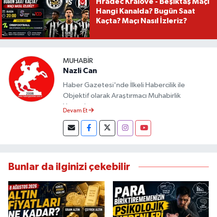
Hradec Kralove - Beşiktaş Maçı
Hangi Kanalda? Bugün Saat
Kaçta? Maçı Nasıl İzleriz?
MUHABIR
Nazli Can
Haber Gazetesi'nde İlkeli Habercilik ile
Objektif olarak Araştırmacı Muhabirlik
Yapmaktayım.
Devam Et
Bunlar da ilginizi çekebilir