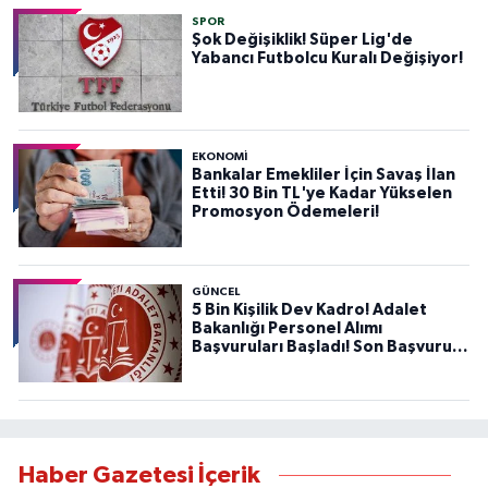
SPOR
Şok Değişiklik! Süper Lig'de
Yabancı Futbolcu Kuralı Değişiyor!
EKONOMİ
Bankalar Emekliler İçin Savaş İlan
Etti! 30 Bin TL'ye Kadar Yükselen
Promosyon Ödemeleri!
GÜNCEL
5 Bin Kişilik Dev Kadro! Adalet
Bakanlığı Personel Alımı
Başvuruları Başladı! Son Başvuru
Tarihini Kaçırmayın!
Haber Gazetesi İçerik