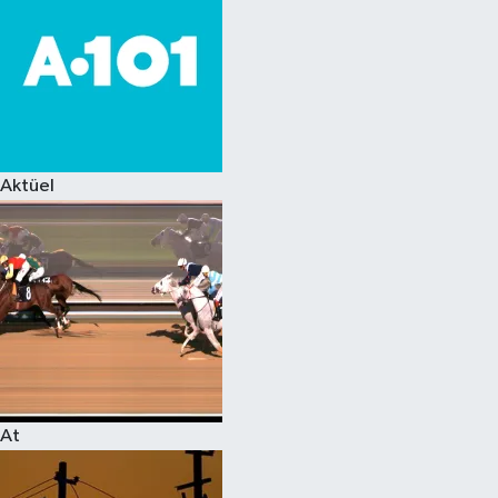
Aktüel
At