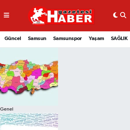
GÜNCEL
SAMSUN
Güncel
Samsun
Samsunspor
Yaşam
SAĞLIK
SAMSUNSPOR
EKONOMİ
YAŞAM
Genel