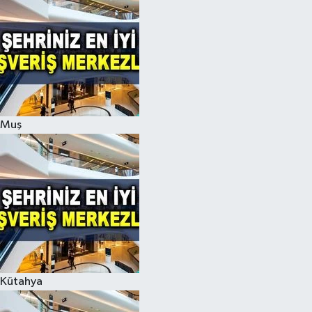
Muş
Kütahya