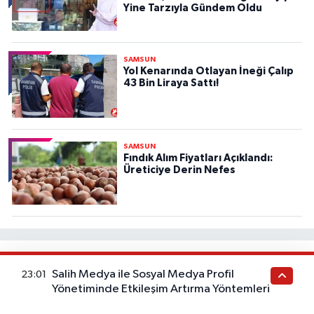
Yine Tarzıyla Gündem Oldu
SAMSUN
Yol Kenarında Otlayan İneği Çalıp
43 Bin Liraya Sattı!
SAMSUN
Fındık Alım Fiyatları Açıklandı:
Üreticiye Derin Nefes
Haber Gazetesi İçerik
Salih Medya ile Sosyal Medya Profil
23:01
Yönetiminde Etkileşim Artırma Yöntemleri
Bu kategorideki yazılar sağlık tavsiyesi değildir. Sağlık
durumunuzla ilgili doğru teşhis ve tedavi için