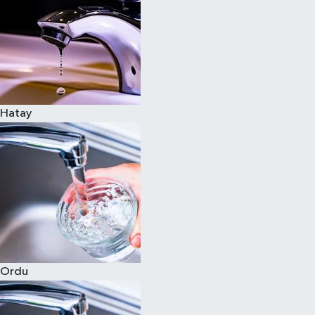
Hatay
Ordu