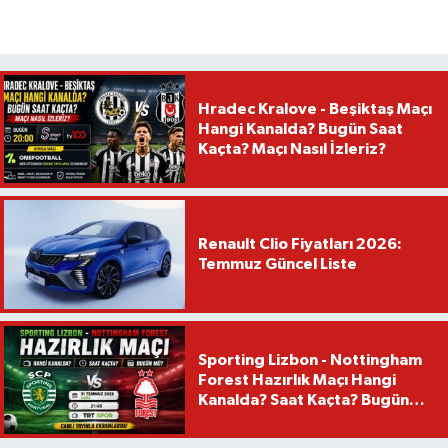
Hradec Kralove - Beşiktaş Maçı
Hangi Kanalda? Bugün Saat
Kaçta? Maçı Nasıl İzleriz?
Renault Clio Fiyatları 2026:
Temmuz Güncel Liste
Sporting Lizbon - Nottingham
Forest Hazırlık Maçı Hangi
Kanalda? Saat Kaçta? Bugün
Mü?