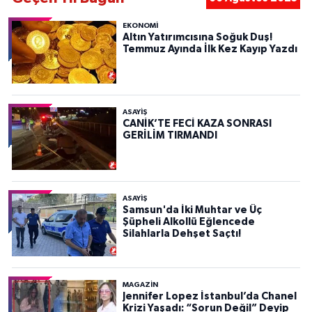
EKONOMİ
Altın Yatırımcısına Soğuk Duş!
Temmuz Ayında İlk Kez Kayıp Yazdı
ASAYIŞ
CANİK’TE FECİ KAZA SONRASI
GERİLİM TIRMANDI
ASAYIŞ
Samsun'da İki Muhtar ve Üç
Şüpheli Alkollü Eğlencede
Silahlarla Dehşet Saçtı!
MAGAZİN
Jennifer Lopez İstanbul’da Chanel
Krizi Yaşadı: “Sorun Değil” Deyip