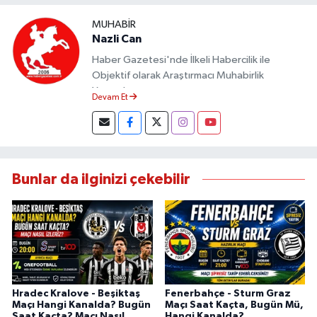
MUHABIR
Nazli Can
Haber Gazetesi'nde İlkeli Habercilik ile
Objektif olarak Araştırmacı Muhabirlik
Yapmaktayım.
Devam Et
Bunlar da ilginizi çekebilir
Hradec Kralove - Beşiktaş
Fenerbahçe - Sturm Graz
Maçı Hangi Kanalda? Bugün
Maçı Saat Kaçta, Bugün Mü,
Saat Kaçta? Maçı Nasıl
Hangi Kanalda?