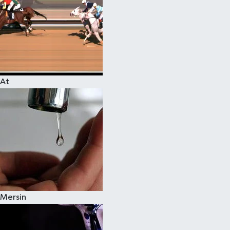
At
Mersin