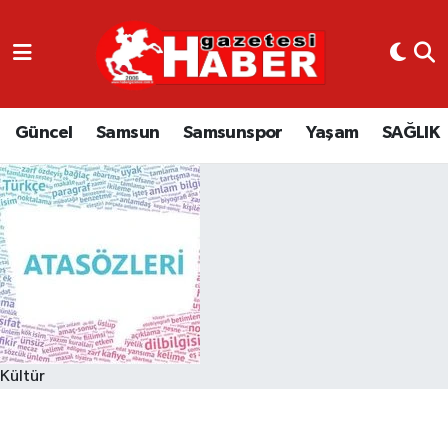
GÜNCEL
SAMSUN
Güncel
Samsun
Samsunspor
Yaşam
SAĞLIK
SAMSUNSPOR
EKONOMİ
YAŞAM
Kültür