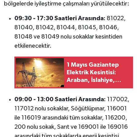
bölgelerde iyileştirme çalışmaları yürütülecektir:
09:30 - 17:30 Saatleri Arasında:
81022,
81040, 81042, 81044, 81045, 81046,
81048 ve 81049 nolu sokaklar kesintiden
etkilenecektir.
1 Mayıs Gaziantep
Elektrik Kesintisi:
Araban, İslahiye,
Nurdağı ve
Şehitkamil'de Kesinti
09:00 - 13:00 Saatleri Arasında:
117002,
Yapılacak
117012 nolu sokaklar, Söğütlüpınar, 116001
ile 116019 arasındaki tüm sokaklar, 116200,
200 nolu sokak, Sarıt ve 169001 ile 169016
arasındaki tüm sokaklarda enerji kesintisi