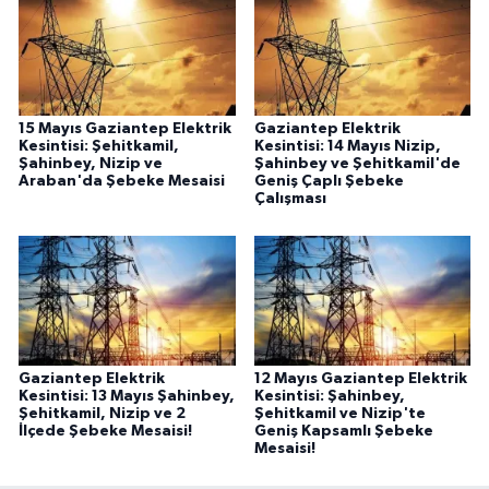
15 Mayıs Gaziantep Elektrik
Gaziantep Elektrik
Kesintisi: Şehitkamil,
Kesintisi: 14 Mayıs Nizip,
Şahinbey, Nizip ve
Şahinbey ve Şehitkamil'de
Araban'da Şebeke Mesaisi
Geniş Çaplı Şebeke
Çalışması
Gaziantep Elektrik
12 Mayıs Gaziantep Elektrik
Kesintisi: 13 Mayıs Şahinbey,
Kesintisi: Şahinbey,
Şehitkamil, Nizip ve 2
Şehitkamil ve Nizip'te
İlçede Şebeke Mesaisi!
Geniş Kapsamlı Şebeke
Mesaisi!