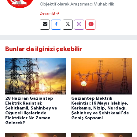
Objektif olarak Araştırmacı Muhabirlik
Yapmaktayım.
Devam Et
Bunlar da ilginizi çekebilir
28 Haziran Gaziantep
Gaziantep Elektrik
Elektrik Kesintisi:
Kesintisi: 16 Mayıs İslahiye,
Şehitkamil, Şahinbey ve
Karkamış, Nizip, Nurdağı,
Oğuzeli İlçelerinde
Şahinbey ve Şehitkamil'de
Elektrikler Ne Zaman
Geniş Kapsaml
Gelecek?