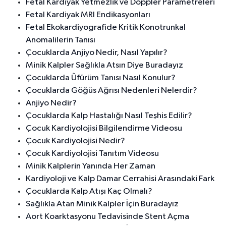
Fetal Kardiyak Yetmezlik ve Doppler Parametreleri
Fetal Kardiyak MRI Endikasyonları
Fetal Ekokardiyografide Kritik Konotrunkal
Anomalilerin Tanısı
Çocuklarda Anjiyo Nedir, Nasıl Yapılır?
Minik Kalpler Sağlıkla Atsın Diye Buradayız
Çocuklarda Üfürüm Tanısı Nasıl Konulur?
Çocuklarda Göğüs Ağrısı Nedenleri Nelerdir?
Anjiyo Nedir?
Çocuklarda Kalp Hastalığı Nasıl Teşhis Edilir?
Çocuk Kardiyolojisi Bilgilendirme Videosu
Çocuk Kardiyolojisi Nedir?
Çocuk Kardiyolojisi Tanıtım Videosu
Minik Kalplerin Yanında Her Zaman
Kardiyoloji ve Kalp Damar Cerrahisi Arasındaki Fark
Çocuklarda Kalp Atışı Kaç Olmalı?
Sağlıkla Atan Minik Kalpler İçin Buradayız
Aort Koarktasyonu Tedavisinde Stent Açma