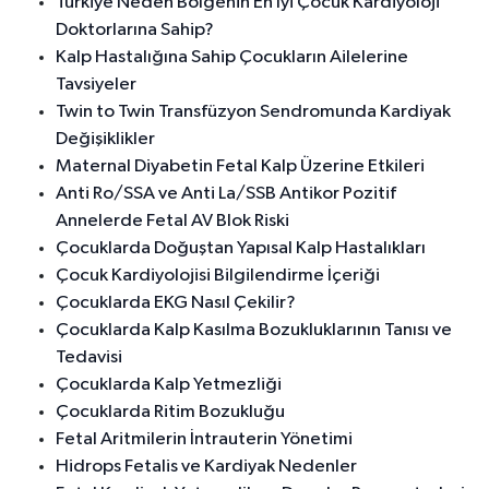
Türkiye Neden Bölgenin En İyi Çocuk Kardiyoloji
Doktorlarına Sahip?
Kalp Hastalığına Sahip Çocukların Ailelerine
Tavsiyeler
Twin to Twin Transfüzyon Sendromunda Kardiyak
Değişiklikler
Maternal Diyabetin Fetal Kalp Üzerine Etkileri
Anti Ro/SSA ve Anti La/SSB Antikor Pozitif
Annelerde Fetal AV Blok Riski
Çocuklarda Doğuştan Yapısal Kalp Hastalıkları
Çocuk Kardiyolojisi Bilgilendirme İçeriği
Çocuklarda EKG Nasıl Çekilir?
Çocuklarda Kalp Kasılma Bozukluklarının Tanısı ve
Tedavisi
Çocuklarda Kalp Yetmezliği
Çocuklarda Ritim Bozukluğu
Fetal Aritmilerin İntrauterin Yönetimi
Hidrops Fetalis ve Kardiyak Nedenler