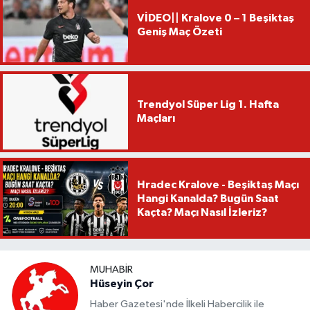
VİDEO|| Kralove 0 – 1 Beşiktaş
Geniş Maç Özeti
Trendyol Süper Lig 1. Hafta
Maçları
Hradec Kralove - Beşiktaş Maçı
Hangi Kanalda? Bugün Saat
Kaçta? Maçı Nasıl İzleriz?
MUHABIR
Hüseyin Çor
Haber Gazetesi'nde İlkeli Habercilik ile