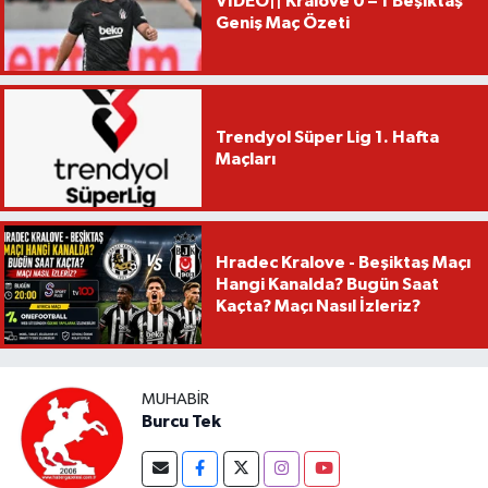
VİDEO|| Kralove 0 – 1 Beşiktaş
Geniş Maç Özeti
Trendyol Süper Lig 1. Hafta
Maçları
Hradec Kralove - Beşiktaş Maçı
Hangi Kanalda? Bugün Saat
Kaçta? Maçı Nasıl İzleriz?
MUHABIR
Burcu Tek