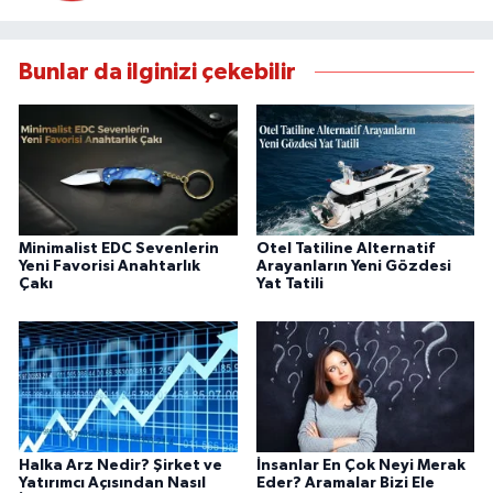
Bunlar da ilginizi çekebilir
Minimalist EDC Sevenlerin
Otel Tatiline Alternatif
Yeni Favorisi Anahtarlık
Arayanların Yeni Gözdesi
Çakı
Yat Tatili
Halka Arz Nedir? Şirket ve
İnsanlar En Çok Neyi Merak
Yatırımcı Açısından Nasıl
Eder? Aramalar Bizi Ele