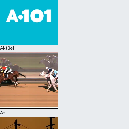
Aktüel
At