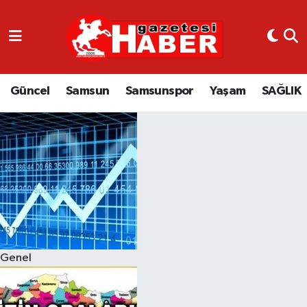
GÜNCEL
SAMSUN
Güncel
Samsun
Samsunspor
Yaşam
SAĞLIK
SAMSUNSPOR
EKONOMİ
YAŞAM
Genel