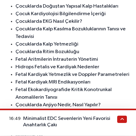
Çocuklarda Doğuştan Yapısal Kalp Hastalıkları
Çocuk Kardiyolojisi Bilgilendirme İçeriği
Çocuklarda EKG Nasıl Çekilir?
Çocuklarda Kalp Kasılma Bozukluklarının Tanısı ve
Tedavisi
Çocuklarda Kalp Yetmezliği
Çocuklarda Ritim Bozukluğu
Fetal Aritmilerin İntrauterin Yönetimi
Hidrops Fetalis ve Kardiyak Nedenler
Fetal Kardiyak Yetmezlik ve Doppler Parametreleri
Fetal Kardiyak MRI Endikasyonları
Fetal Ekokardiyografide Kritik Konotrunkal
Anomalilerin Tanısı
Çocuklarda Anjiyo Nedir, Nasıl Yapılır?
Minik Kalpler Sağlıkla Atsın Diye Buradayız
Minimalist EDC Sevenlerin Yeni Favorisi
16:49
Çocuklarda Üfürüm Tanısı Nasıl Konulur?
Anahtarlık Çakı
Çocuklarda Göğüs Ağrısı Nedenleri Nelerdir?
Anjiyo Nedir?