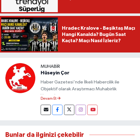
Hradec Kralove - Beşiktaş Maçı
Hangi Kanalda? Bugün Saat
Kaçta? Maçı Nasıl İzleriz?
MUHABIR
Hüseyin Çor
Haber Gazetesi'nde İlkeli Habercilik ile
Objektif olarak Araştırmacı Muhabirlik
Yapmaktayım.
Devam Et
Bunlar da ilginizi çekebilir