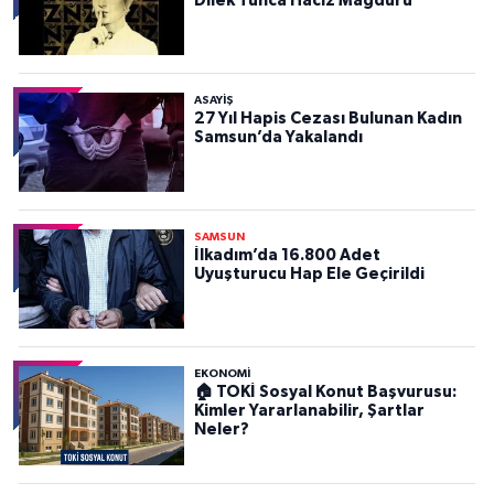
Dilek Tunca Haciz Mağduru
ASAYIŞ
27 Yıl Hapis Cezası Bulunan Kadın
Samsun’da Yakalandı
SAMSUN
İlkadım’da 16.800 Adet
Uyuşturucu Hap Ele Geçirildi
EKONOMİ
🏠 TOKİ Sosyal Konut Başvurusu:
Kimler Yararlanabilir, Şartlar
Neler?