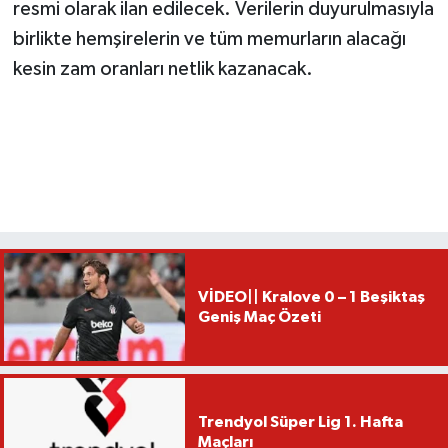
resmi olarak ilan edilecek. Verilerin duyurulmasıyla
birlikte hemşirelerin ve tüm memurların alacağı
kesin zam oranları netlik kazanacak.
VİDEO|| Kralove 0 – 1 Beşiktaş
Geniş Maç Özeti
Trendyol Süper Lig 1. Hafta
Maçları