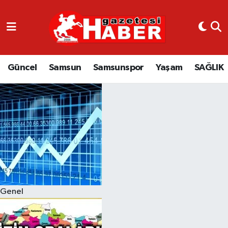
GÜNCEL
SAMSUN
Güncel
Samsun
Samsunspor
Yaşam
SAĞLIK
SAMSUNSPOR
EKONOMİ
YAŞAM
Genel