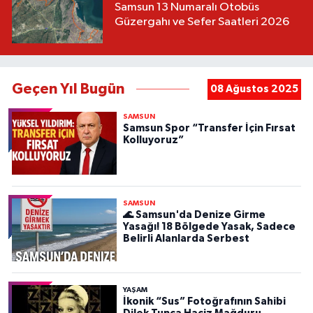
Samsun 13 Numaralı Otobüs
Güzergahı ve Sefer Saatleri 2026
Geçen Yıl Bugün
08 Ağustos 2025
SAMSUN
Samsun Spor “Transfer İçin Fırsat
Kolluyoruz”
SAMSUN
🌊 Samsun'da Denize Girme
Yasağı! 18 Bölgede Yasak, Sadece
Belirli Alanlarda Serbest
YAŞAM
İkonik “Sus” Fotoğrafının Sahibi