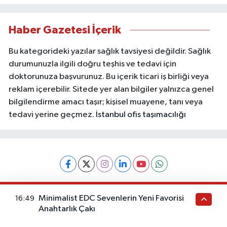
Haber Gazetesi İçerik
Bu kategorideki yazılar sağlık tavsiyesi değildir. Sağlık
durumunuzla ilgili doğru teşhis ve tedavi için
doktorunuza başvurunuz. Bu içerik ticari iş birliği veya
reklam içerebilir. Sitede yer alan bilgiler yalnızca genel
bilgilendirme amacı taşır; kişisel muayene, tanı veya
tedavi yerine geçmez.
İstanbul ofis taşımacılığı
Künye
İletişim
Gizlilik Politikası
Gizlilik Sözleşmesi
Kullanım Koşulları
KVKK Aydınlatma Metni
Minimalist EDC Sevenlerin Yeni Favorisi
16:49
Anahtarlık Çakı