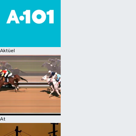
Aktüel
At