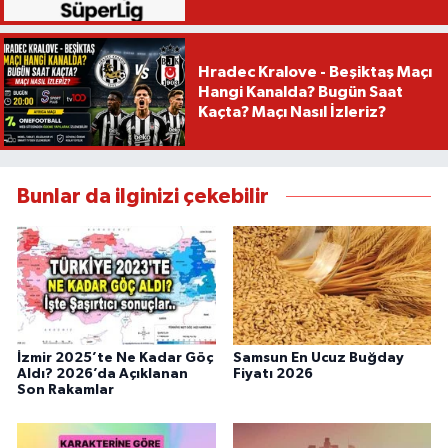
Hradec Kralove - Beşiktaş Maçı
Hangi Kanalda? Bugün Saat
Kaçta? Maçı Nasıl İzleriz?
Bunlar da ilginizi çekebilir
İzmir 2025’te Ne Kadar Göç
Samsun En Ucuz Buğday
Aldı? 2026’da Açıklanan
Fiyatı 2026
Son Rakamlar