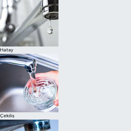
Hatay
Çekiliş