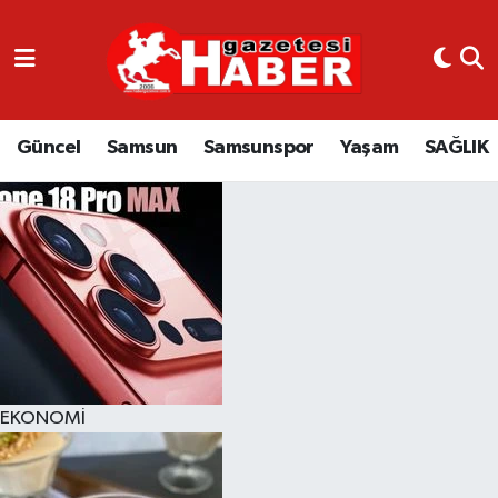
GÜNCEL
SAMSUN
Güncel
Samsun
Samsunspor
Yaşam
SAĞLIK
SAMSUNSPOR
EKONOMİ
YAŞAM
EKONOMİ