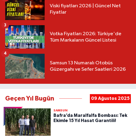
Viski fiyatları 2026 | Güncel Net
Fiyatlar
3
Votka Fiyatları 2026: Türkiye'de
Tüm Markaların Güncel Listesi
4
Samsun 13 Numaralı Otobüs
Güzergahı ve Sefer Saatleri 2026
Geçen Yıl Bugün
09 Ağustos 2025
SAMSUN
Bafra’da Maralfalfa Bombası: Tek
Ekimle 15 Yıl Hasat Garantili!