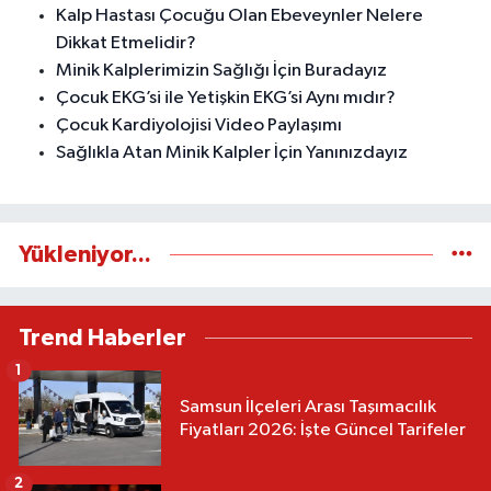
Kalp Hastası Çocuğu Olan Ebeveynler Nelere
Dikkat Etmelidir?
Minik Kalplerimizin Sağlığı İçin Buradayız
Çocuk EKG’si ile Yetişkin EKG’si Aynı mıdır?
Çocuk Kardiyolojisi Video Paylaşımı
Sağlıkla Atan Minik Kalpler İçin Yanınızdayız
Yükleniyor...
Trend Haberler
1
Samsun İlçeleri Arası Taşımacılık
Fiyatları 2026: İşte Güncel Tarifeler
2