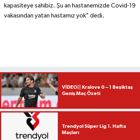
kapasiteye sahibiz. Şu an hastanemizde Covid-19
vakasından yatan hastamız yok" dedi.
VİDEO|| Kralove 0 – 1 Beşiktaş
Geniş Maç Özeti
Trendyol Süper Lig 1. Hafta
Maçları