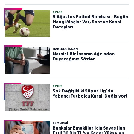
SPOR
9 Ağustos Futbol Bombası - Bugün
Hangi Maçlar Var, Saat ve Kanal
Detayları
HABERDE INSAN
Narsist Bir İnsanın Ağzından
Duyacağınız Sözler
SPOR
Şok Değişiklik! Süper Lig'de
Yabancı Futbolcu Kuralı Değişiyor!
EKONOMİ
Bankalar Emekliler İçin Savaş İlan
Etti! 30 Bin TL'ye Kadar Yükselen