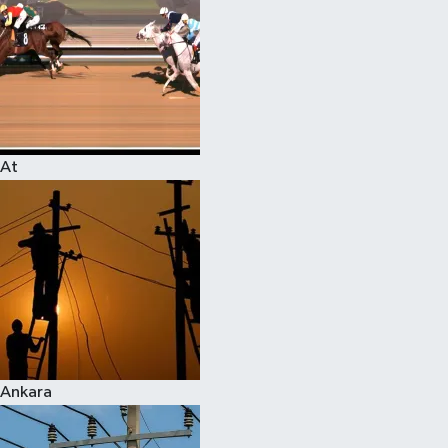
At
Ankara