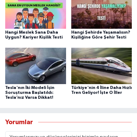
Hangi Meslek Sana Daha
Hangi Şehirde Yaşamalısın?
Uygun? Kariyer Kişilik Testi
Kişiliğine Göre Şehir Testi
Tesla'nın İki Modeli İçin
Türkiye'nin 4 İline Daha Hızlı
Soruşturma Başlatıldı:
Tren Geliyor! İşte O İller
Tesla’nız Varsa Dikkat!
Yorumlar