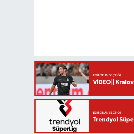
EDITÖRÜN SEÇTIĞI
VİDEO|| Kralov
EDITÖRÜN SEÇTIĞI
Trendyol Süper