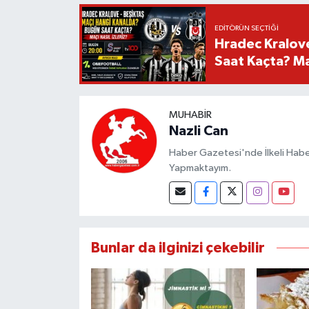
EDITÖRÜN SEÇTIĞI
Hradec Kralov
Saat Kaçta? Maç
MUHABIR
Nazli Can
Haber Gazetesi'nde İlkeli Haberc
Yapmaktayım.
Bunlar da ilginizi çekebilir