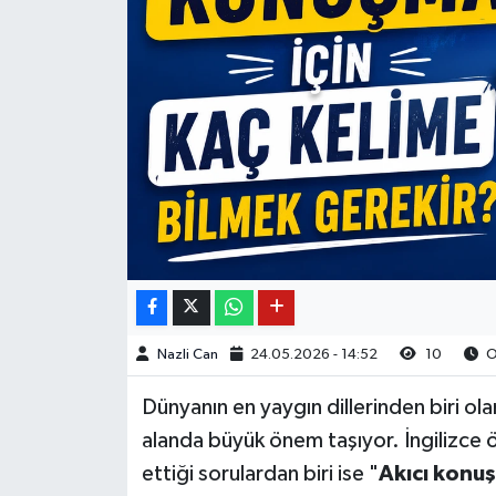
Nazli Can
24.05.2026 - 14:52
10
O
Dünyanın en yaygın dillerinden biri ola
alanda büyük önem taşıyor. İngilizce 
ettiği sorulardan biri ise "
Akıcı konuş