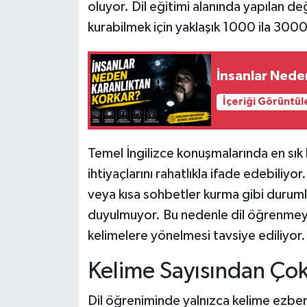
oluyor. Dil eğitimi alanında yapılan d
kurabilmek için yaklaşık 1000 ila 3000 
İnsanlar Nede
İçeriği Görüntül
Temel İngilizce konuşmalarında en sık 
ihtiyaçlarını rahatlıkla ifade edebiliyo
veya kısa sohbetler kurma gibi durumla
duyulmuyor. Bu nedenle dil öğrenmeye b
kelimelere yönelmesi tavsiye ediliyor.
Kelime Sayısından Çok
Dil öğreniminde yalnızca kelime ezberle