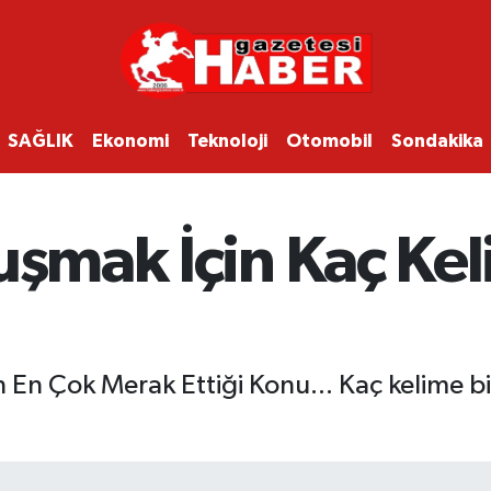
SAĞLIK
Ekonomi
Teknoloji
Otomobil
Sondakika
nuşmak İçin Kaç Ke
 En Çok Merak Ettiği Konu... Kaç kelime bil