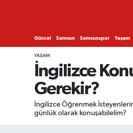
GÜNCEL
SAMSUN
Güncel
Samsun
Samsunspor
Yaşam
SAMSUNSPOR
YAŞAM
İngilizce Ko
EKONOMİ
Gerekir?
YAŞAM
İngilizce Öğrenmek İsteyenlerin
günlük olarak konuşabilelim?