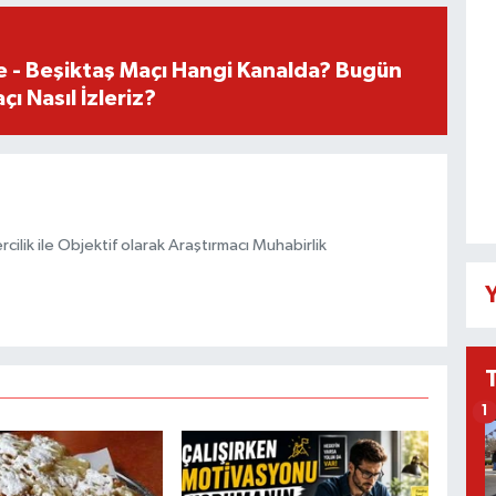
e - Beşiktaş Maçı Hangi Kanalda? Bugün
ı Nasıl İzleriz?
ilik ile Objektif olarak Araştırmacı Muhabirlik
Y
1