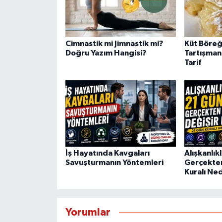
Cimnastik mi Jimnastik mi?
Küt Böreğ
Doğru Yazım Hangisi?
Tartışman
Tarif
İş Hayatında Kavgaları
Alışkanlık
Savuşturmanın Yöntemleri
Gerçekten
Kuralı Ned
Yorumlar