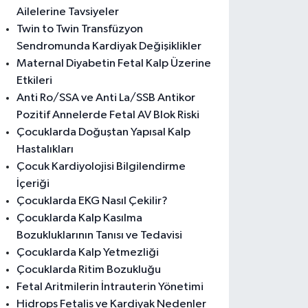
Ailelerine Tavsiyeler
Twin to Twin Transfüzyon
Sendromunda Kardiyak Değişiklikler
Maternal Diyabetin Fetal Kalp Üzerine
Etkileri
Anti Ro/SSA ve Anti La/SSB Antikor
Pozitif Annelerde Fetal AV Blok Riski
Çocuklarda Doğuştan Yapısal Kalp
Hastalıkları
Çocuk Kardiyolojisi Bilgilendirme
İçeriği
Çocuklarda EKG Nasıl Çekilir?
Çocuklarda Kalp Kasılma
Bozukluklarının Tanısı ve Tedavisi
Çocuklarda Kalp Yetmezliği
Çocuklarda Ritim Bozukluğu
Fetal Aritmilerin İntrauterin Yönetimi
Hidrops Fetalis ve Kardiyak Nedenler