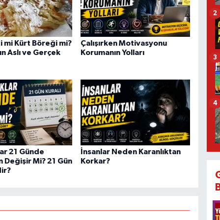
2
i mi Kürt Böreği mi?
Çalışırken Motivasyonu
ın Aslı ve Gerçek
Korumanın Yolları
3
4
lar 21 Günde
İnsanlar Neden Karanlıktan
 Değişir Mi? 21 Gün
Korkar?
ir?