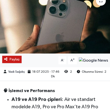
Paylaş
-
+
A
A
Vadi Sağdıç
18.07.2025 - 17:46
2
Okunma Süresi: 2
Dk
🧠 İşlemci ve Performans
A19 ve A19 Pro çipleri
: Air ve standart
modelde A19, Pro ve Pro Max’te A19 Pro