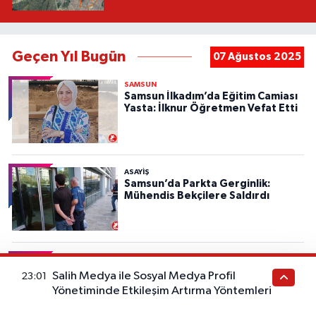
Geçen Yıl Bugün
07 Ağustos 2025
SAMSUN
Samsun İlkadım’da Eğitim Camiası
Yasta: İlknur Öğretmen Vefat Etti
ASAYIŞ
Samsun’da Parkta Gerginlik:
Mühendis Bekçilere Saldırdı
SAMSUN
Samsun Tekkeköy Belediyesi’ne 10
Salih Medya ile Sosyal Medya Profil
23:01
Araçlık Haciz Şoku
Yönetiminde Etkileşim Artırma Yöntemleri