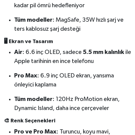
kadar pil ömrü hedefleniyor
Tüm modeller
: MagSafe, 35W hızlı şarj ve
ters kablosuz şarj desteği
🖥️ Ekran ve Tasarım
Air
: 6.6 inç OLED, sadece
5.5 mm kalınlık
ile
Apple tarihinin en ince telefonu
Pro Max
: 6.9 inç OLED ekran, yansıma
önleyici kaplama
Tüm modeller
: 120Hz ProMotion ekran,
Dynamic Island, daha ince çerçeveler
🎨 Renk Seçenekleri
Pro ve Pro Max
: Turuncu, koyu mavi,