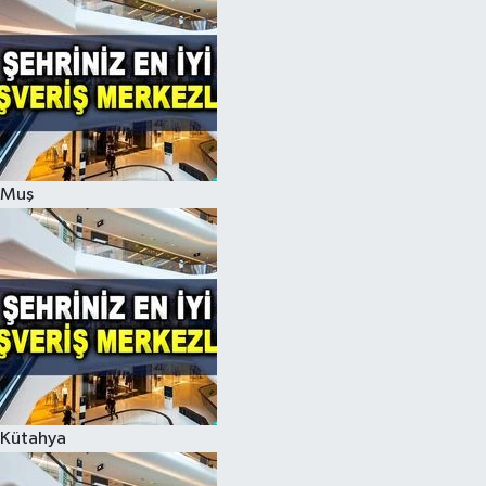
Muş
Kütahya