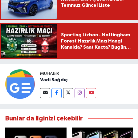
Temmuz Güncel Liste
Sporting Lizbon - Nottingham
Forest Hazırlık Maçı Hangi
Kanalda? Saat Kaçta? Bugün
Mü?
MUHABIR
Vadi Sağdıç
Bunlar da ilginizi çekebilir