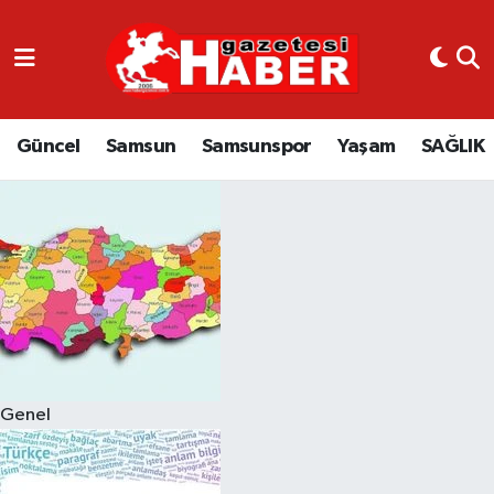
GÜNCEL
SAMSUN
Güncel
Samsun
Samsunspor
Yaşam
SAĞLIK
SAMSUNSPOR
EKONOMİ
YAŞAM
Genel