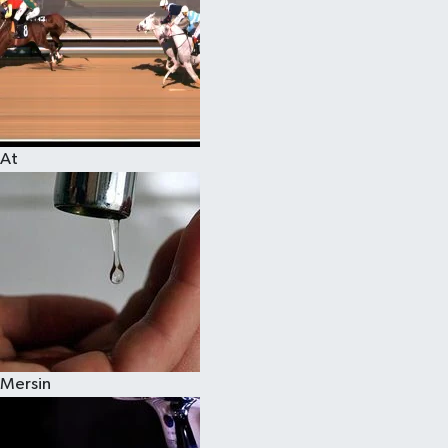
At
Mersin