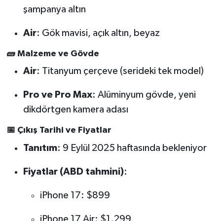
şampanya altın
Air
: Gök mavisi, açık altın, beyaz
🧱 Malzeme ve Gövde
Air
: Titanyum çerçeve (serideki tek model)
Pro ve Pro Max
: Alüminyum gövde, yeni
dikdörtgen kamera adası
📅 Çıkış Tarihi ve Fiyatlar
Tanıtım
: 9 Eylül 2025 haftasında bekleniyor
Fiyatlar (ABD tahmini)
:
iPhone 17: $899
iPhone 17 Air: $1.299