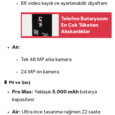
8K video kaydı ve ayarlanabilir diyafram
Telefon Bataryasını
En Çok Tüketen
Alışkanlıklar
Air
:
Tek 48 MP arka kamera
24 MP ön kamera
🔋 Pil ve Şarj
Pro Max
: Yaklaşık
5.000 mAh
batarya
kapasitesi
Air
: Ultra ince tasarıma rağmen 22 saate