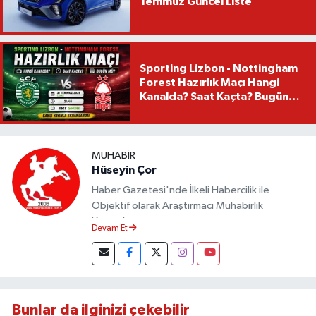
Temmuz Güncel Liste
Sporting Lizbon - Nottingham
Forest Hazırlık Maçı Hangi
Kanalda? Saat Kaçta? Bugün
Mü?
MUHABIR
Hüseyin Çor
Haber Gazetesi'nde İlkeli Habercilik ile
Objektif olarak Araştırmacı Muhabirlik
Yapmaktayım.
Devam Et
Bunlar da ilginizi çekebilir