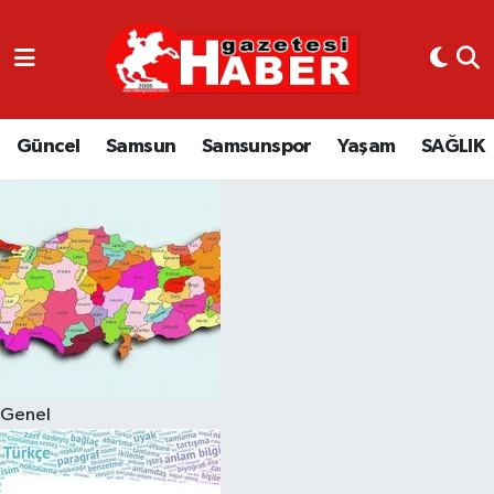
GÜNCEL
SAMSUN
Güncel
Samsun
Samsunspor
Yaşam
SAĞLIK
SAMSUNSPOR
EKONOMİ
YAŞAM
Genel