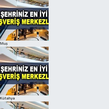
Muş
Kütahya