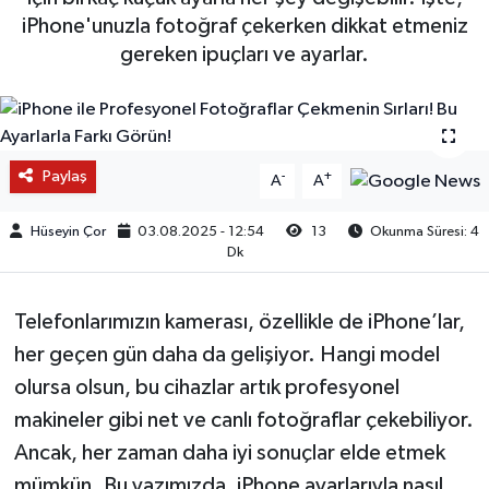
iPhone'unuzla fotoğraf çekerken dikkat etmeniz
gereken ipuçları ve ayarlar.
Paylaş
-
+
A
A
Hüseyin Çor
03.08.2025 - 12:54
13
Okunma Süresi: 4
Dk
Telefonlarımızın kamerası, özellikle de iPhone’lar,
her geçen gün daha da gelişiyor. Hangi model
olursa olsun, bu cihazlar artık profesyonel
makineler gibi net ve canlı fotoğraflar çekebiliyor.
Ancak, her zaman daha iyi sonuçlar elde etmek
mümkün. Bu yazımızda, iPhone ayarlarıyla nasıl