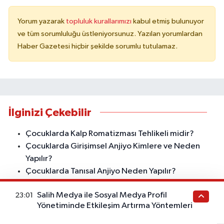
Yorum yazarak
topluluk kurallarımızı
kabul etmiş bulunuyor
ve tüm sorumluluğu üstleniyorsunuz. Yazılan yorumlardan
Haber Gazetesi hiçbir şekilde sorumlu tutulamaz.
İlginizi Çekebilir
Çocuklarda Kalp Romatizması Tehlikeli midir?
Çocuklarda Girişimsel Anjiyo Kimlere ve Neden
Yapılır?
Çocuklarda Tanısal Anjiyo Neden Yapılır?
Çocuklarda Siyanozla Seyretmeyen Kalp
Salih Medya ile Sosyal Medya Profil
23:01
Hastalıkları
Yönetiminde Etkileşim Artırma Yöntemleri
Çocuklarda Göğüs Ağrısı
Çocuklarda Spor Öncesi Kalp Değerlendirmesi