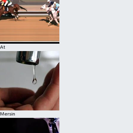
At
Mersin