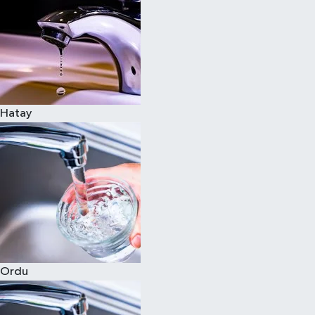
Hatay
Ordu