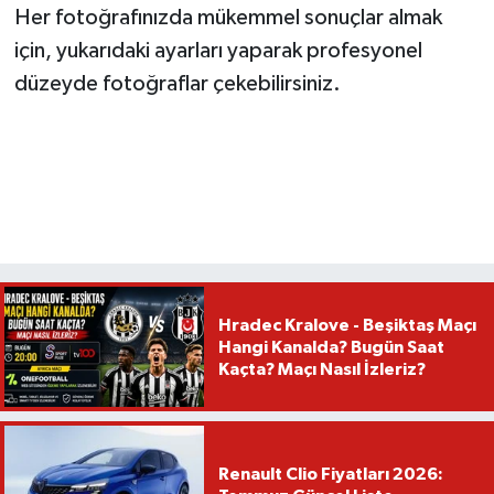
Her fotoğrafınızda mükemmel sonuçlar almak
için, yukarıdaki ayarları yaparak profesyonel
düzeyde fotoğraflar çekebilirsiniz.
Hradec Kralove - Beşiktaş Maçı
Hangi Kanalda? Bugün Saat
Kaçta? Maçı Nasıl İzleriz?
Renault Clio Fiyatları 2026: