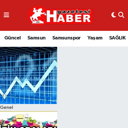
GÜNCEL
SAMSUN
Güncel
Samsun
Samsunspor
Yaşam
SAĞLIK
SAMSUNSPOR
EKONOMİ
YAŞAM
Genel