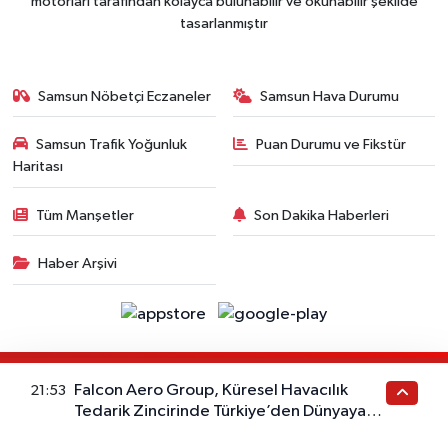
motorları tarafından kolayca bulunabilir ve okunabilir şekilde
tasarlanmıştır
Samsun Nöbetçi Eczaneler
Samsun Hava Durumu
Samsun Trafik Yoğunluk
Puan Durumu ve Fikstür
Haritası
Tüm Manşetler
Son Dakika Haberleri
Haber Arşivi
Copyright © 2006- 2025 . Tüm Hakları Saklıdır. Ajans
Falcon Aero Group, Küresel Havacılık
RSS
21:53
Politikalarına uyar.
Tedarik Zincirinde Türkiye’den Dünyaya
Açılıyor