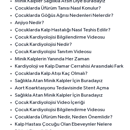
Minik Kalpler Sağlıkla Atsın Diye Buradayız
Çocuklarda Üfürüm Tanısı Nasıl Konulur?
Çocuklarda Göğüs Ağrısı Nedenleri Nelerdir?
Anjiyo Nedir?
Çocuklarda Kalp Hastalığı Nasıl Teşhis Edilir?
Çocuk Kardiyolojisi Bilgilendirme Videosu
Çocuk Kardiyolojisi Nedir?
Çocuk Kardiyolojisi Tanıtım Videosu
Minik Kalplerin Yanında Her Zaman
Kardiyoloji ve Kalp Damar Cerrahisi Arasındaki Fark
Çocuklarda Kalp Atışı Kaç Olmalı?
Sağlıkla Atan Minik Kalpler İçin Buradayız
Aort Koarktasyonu Tedavisinde Stent Açma
Sağlıkla Atan Minik Kalpler İçin Buradayız
Çocuk Kardiyolojisi Video İçeriği
Çocuk Kardiyolojisi Bilgilendirme Videosu
Çocuklarda Üfürüm Nedir, Neden Önemlidir?
Kalp Hastası Çocuğu Olan Ebeveynler Nelere