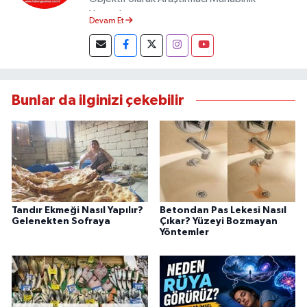
Yapmaktayım.
Devam Et
Bunlar da ilginizi çekebilir
Tandır Ekmeği Nasıl Yapılır?
Betondan Pas Lekesi Nasıl
Gelenekten Sofraya
Çıkar? Yüzeyi Bozmayan
Yöntemler