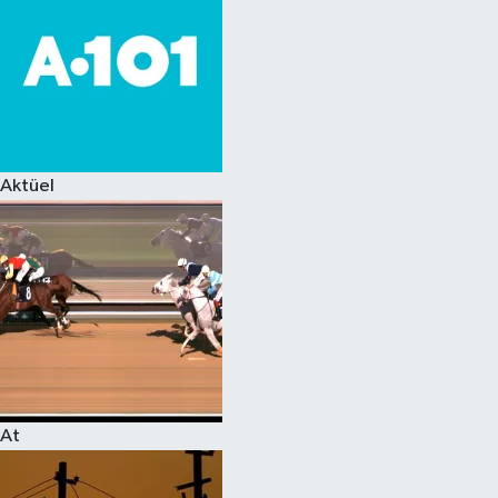
Aktüel
At