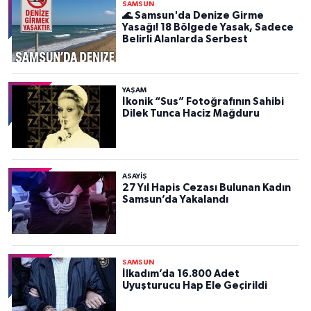
SAMSUN
🌊 Samsun'da Denize Girme
Yasağı! 18 Bölgede Yasak, Sadece
Belirli Alanlarda Serbest
YAŞAM
İkonik “Sus” Fotoğrafının Sahibi
Dilek Tunca Haciz Mağduru
ASAYIŞ
27 Yıl Hapis Cezası Bulunan Kadın
Samsun’da Yakalandı
SAMSUN
İlkadım’da 16.800 Adet
Uyuşturucu Hap Ele Geçirildi