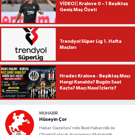
VİDEO|| Kralove 0 – 1 Beşiktaş
Geniş Maç Özeti
Trendyol Süper Lig 1. Hafta
Maçları
Hradec Kralove - Beşiktaş Maçı
Hangi Kanalda? Bugün Saat
Kaçta? Maçı Nasıl İzleriz?
MUHABIR
Hüseyin Çor
Haber Gazetesi'nde İlkeli Habercilik ile
Objektif olarak Araştırmacı Muhabirlik