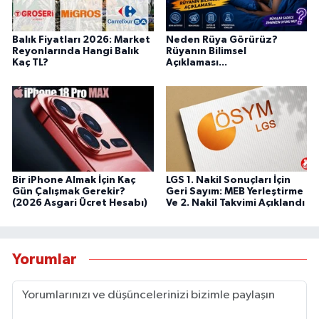
Balık Fiyatları 2026: Market
Neden Rüya Görürüz?
Reyonlarında Hangi Balık
Rüyanın Bilimsel
Kaç TL?
Açıklaması...
Bir iPhone Almak İçin Kaç
LGS 1. Nakil Sonuçları İçin
Gün Çalışmak Gerekir?
Geri Sayım: MEB Yerleştirme
(2026 Asgari Ücret Hesabı)
Ve 2. Nakil Takvimi Açıklandı
Yorumlar