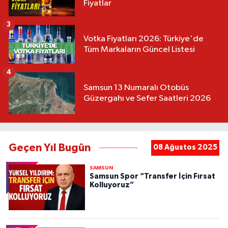
Fiyatlar
3
Votka Fiyatları 2026: Türkiye'de
Tüm Markaların Güncel Listesi
4
Samsun 13 Numaralı Otobüs
Güzergahı ve Sefer Saatleri 2026
Geçen Yıl Bugün
08 Ağustos 2025
SAMSUN
Samsun Spor “Transfer İçin Fırsat
Kolluyoruz”