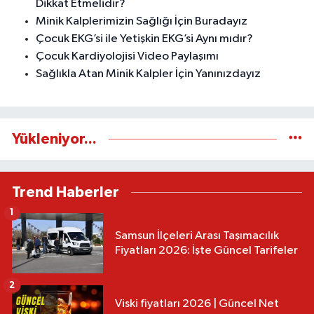
Dikkat Etmelidir?
Minik Kalplerimizin Sağlığı İçin Buradayız
Çocuk EKG’si ile Yetişkin EKG’si Aynı mıdır?
Çocuk Kardiyolojisi Video Paylaşımı
Sağlıkla Atan Minik Kalpler İçin Yanınızdayız
Yükleniyor...
Trend Haberler
1
Samsun İlçeleri Arası Taşımacılık
Fiyatları 2026: İşte Güncel Tarifeler
2
Viski fiyatları 2026 | Güncel Net