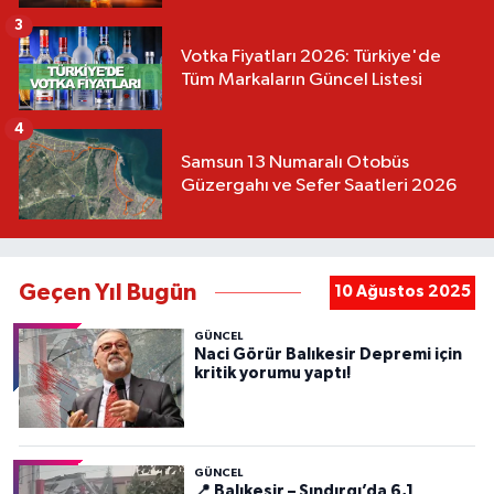
3
Votka Fiyatları 2026: Türkiye'de
Tüm Markaların Güncel Listesi
4
Samsun 13 Numaralı Otobüs
Güzergahı ve Sefer Saatleri 2026
Geçen Yıl Bugün
10 Ağustos 2025
GÜNCEL
Naci Görür Balıkesir Depremi için
kritik yorumu yaptı!
GÜNCEL
📍 Balıkesir – Sındırgı’da 6,1