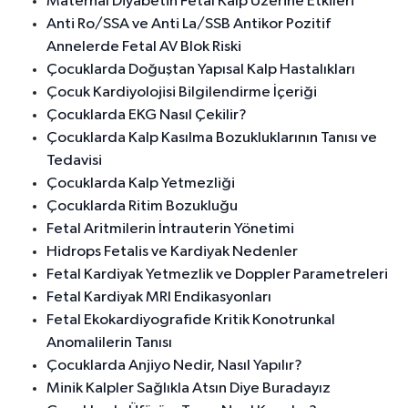
Maternal Diyabetin Fetal Kalp Üzerine Etkileri
Anti Ro/SSA ve Anti La/SSB Antikor Pozitif
Annelerde Fetal AV Blok Riski
Çocuklarda Doğuştan Yapısal Kalp Hastalıkları
Çocuk Kardiyolojisi Bilgilendirme İçeriği
Çocuklarda EKG Nasıl Çekilir?
Çocuklarda Kalp Kasılma Bozukluklarının Tanısı ve
Tedavisi
Çocuklarda Kalp Yetmezliği
Çocuklarda Ritim Bozukluğu
Fetal Aritmilerin İntrauterin Yönetimi
Hidrops Fetalis ve Kardiyak Nedenler
Fetal Kardiyak Yetmezlik ve Doppler Parametreleri
Fetal Kardiyak MRI Endikasyonları
Fetal Ekokardiyografide Kritik Konotrunkal
Anomalilerin Tanısı
Çocuklarda Anjiyo Nedir, Nasıl Yapılır?
Minik Kalpler Sağlıkla Atsın Diye Buradayız