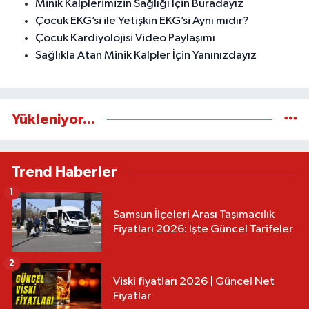
Minik Kalplerimizin Sağlığı İçin Buradayız
Çocuk EKG’si ile Yetişkin EKG’si Aynı mıdır?
Çocuk Kardiyolojisi Video Paylaşımı
Sağlıkla Atan Minik Kalpler İçin Yanınızdayız
Yükleniyor...
Trend Haberler
1
Samsun İlçeleri Arası Taşımacılık
Fiyatları 2026: İşte Güncel Tarifeler
2
Viski fiyatları 2026 | Güncel Net
Fiyatlar