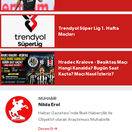
Trendyol Süper Lig 1. Hafta
Maçları
Hradec Kralove - Beşiktaş Maçı
Hangi Kanalda? Bugün Saat
Kaçta? Maçı Nasıl İzleriz?
MUHABIR
Nilda Erol
Haber Gazetesi'nde İlkeli Habercilik ile
Objektif olarak Araştırmacı Muhabirlik
Yapmaktayım.
Devam Et