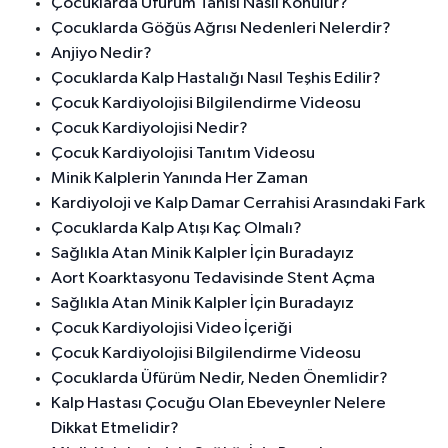
Çocuklarda Üfürüm Tanısı Nasıl Konulur?
Çocuklarda Göğüs Ağrısı Nedenleri Nelerdir?
Anjiyo Nedir?
Çocuklarda Kalp Hastalığı Nasıl Teşhis Edilir?
Çocuk Kardiyolojisi Bilgilendirme Videosu
Çocuk Kardiyolojisi Nedir?
Çocuk Kardiyolojisi Tanıtım Videosu
Minik Kalplerin Yanında Her Zaman
Kardiyoloji ve Kalp Damar Cerrahisi Arasındaki Fark
Çocuklarda Kalp Atışı Kaç Olmalı?
Sağlıkla Atan Minik Kalpler İçin Buradayız
Aort Koarktasyonu Tedavisinde Stent Açma
Sağlıkla Atan Minik Kalpler İçin Buradayız
Çocuk Kardiyolojisi Video İçeriği
Çocuk Kardiyolojisi Bilgilendirme Videosu
Çocuklarda Üfürüm Nedir, Neden Önemlidir?
Kalp Hastası Çocuğu Olan Ebeveynler Nelere
Dikkat Etmelidir?