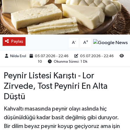
Paylaş
-
+
A
A
Nilda Erol
05.07.2026 - 22:46
05.07.2026 - 22:46
10
Okunma Süresi: 1 Dk
Peynir Listesi Karıştı - Lor
Zirvede, Tost Peyniri En Alta
Düştü
Kahvaltı masasında peynir olayı aslında hiç
düşünüldüğü kadar basit değilmiş gibi duruyor.
Bir dilim beyaz peynir koyup geçiyoruz ama işin