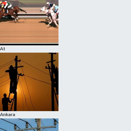
At
Ankara