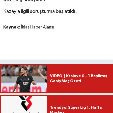
Kazayla ilgili soruşturma başlatıldı.
Kaynak:
İhlas Haber Ajansı
VİDEO|| Kralove 0 – 1 Beşiktaş
Geniş Maç Özeti
Trendyol Süper Lig 1. Hafta
Maçları