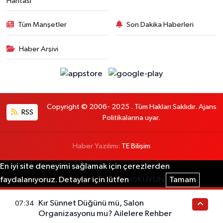
Haritası
Tüm Manşetler
Son Dakika Haberleri
Haber Arşivi
Copyright © 2006- 2025 . Tüm Hakları Saklıdır. Ajans
RSS
Politikalarına uyar.
Haber Yazılımı:
TE Bilişim
En iyi site deneyimi sağlamak için çerezlerden
faydalanıyoruz. Detaylar için lütfen
OKUYUN
Tamam
Kır Sünnet Düğünü mü, Salon
07:34
Organizasyonu mu? Ailelere Rehber