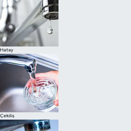
Hatay
Çekiliş