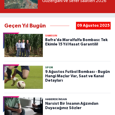
Güzergahı ve Sefer Saatleri 2026
Geçen Yıl Bugün
09 Ağustos 2025
SAMSUN
Bafra’da Maralfalfa Bombası: Tek
Ekimle 15 Yıl Hasat Garantili!
SPOR
9 Ağustos Futbol Bombası - Bugün
Hangi Maçlar Var, Saat ve Kanal
Detayları
HABERDE INSAN
Narsist Bir İnsanın Ağzından
Duyacağınız Sözler