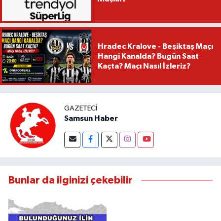
Hradec Kralove - Beşiktaş Maçı
Hangi Kanalda? Bugün Saat
Kaçta? Maçı Nasıl İzleriz?
GAZETECI
Samsun Haber
Bunlar da ilginizi çekebilir