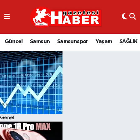
GÜNCEL
SAMSUN
Güncel
Samsun
Samsunspor
Yaşam
SAĞLIK
SAMSUNSPOR
EKONOMİ
YAŞAM
Genel