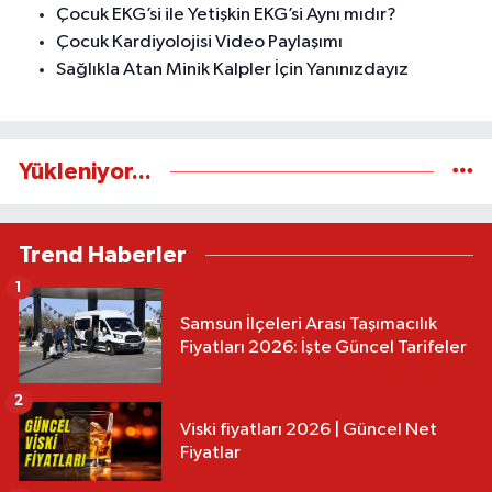
Çocuk EKG’si ile Yetişkin EKG’si Aynı mıdır?
Çocuk Kardiyolojisi Video Paylaşımı
Sağlıkla Atan Minik Kalpler İçin Yanınızdayız
Yükleniyor...
Trend Haberler
1
Samsun İlçeleri Arası Taşımacılık
Fiyatları 2026: İşte Güncel Tarifeler
2
Viski fiyatları 2026 | Güncel Net
Fiyatlar