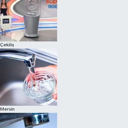
Çekiliş
Mersin