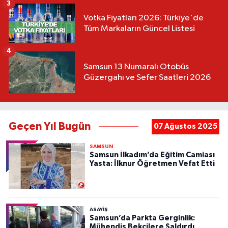
3
Votka Fiyatları 2026: Türkiye'de
Tüm Markaların Güncel Listesi
4
Samsun 13 Numaralı Otobüs
Güzergahı ve Sefer Saatleri 2026
Geçen Yıl Bugün
07 Ağustos 2025
SAMSUN
Samsun İlkadım’da Eğitim Camiası
Yasta: İlknur Öğretmen Vefat Etti
ASAYIŞ
Samsun’da Parkta Gerginlik:
Mühendis Bekçilere Saldırdı