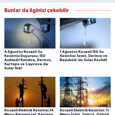
Bunlar da ilginizi çekebilir
4 Ağustos Kocaeli Su
1 Ağustos Kocaeli İSU Su
Kesintisi Duyurusu: İSU
Kesintisi: İzmit, Derince ve
Açıkladı! Kandıra, Derince,
Başiskele'de Sular Kesildi!
Kartepe ve Çayırova'da
Sular Yok!
Kocaeli Elektrik Kesintisi:14
Kocaeli Elektrik Kesintisi: 11
Mayıs Karamürsel, Kartepe,
Mayıs İzmit, Gebze, Gölcük