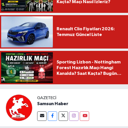
Kaçta? Maçı Nasıl İzleriz?
Renault Clio Fiyatları 2026:
Temmuz Güncel Liste
Sporting Lizbon - Nottingham
Forest Hazırlık Maçı Hangi
Kanalda? Saat Kaçta? Bugün
Mü?
GAZETECI
Samsun Haber