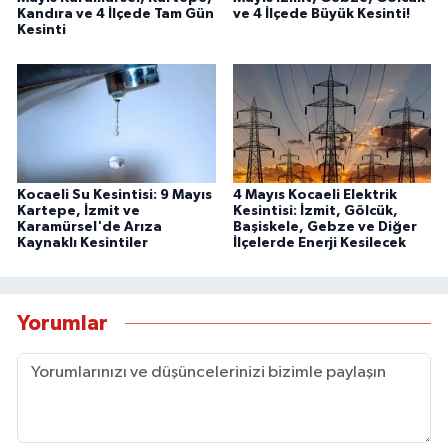
Kandıra ve 4 İlçede Tam Gün
ve 4 İlçede Büyük Kesinti!
Kesinti
Kocaeli Su Kesintisi: 9 Mayıs
4 Mayıs Kocaeli Elektrik
Kartepe, İzmit ve
Kesintisi: İzmit, Gölcük,
Karamürsel'de Arıza
Başiskele, Gebze ve Diğer
Kaynaklı Kesintiler
İlçelerde Enerji Kesilecek
Yorumlar