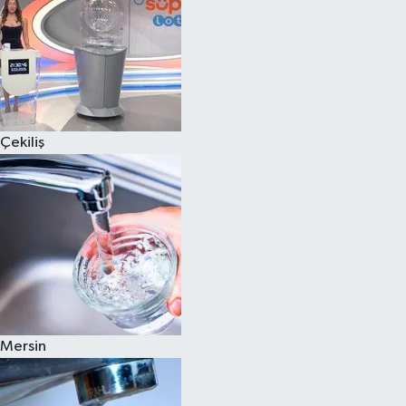
Çekiliş
Mersin