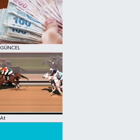
GÜNCEL
At