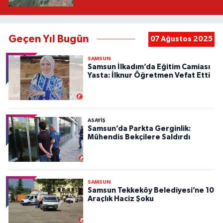
Geçen Yıl Bugün
07 Ağustos 2025
SAMSUN
Samsun İlkadım’da Eğitim Camiası
Yasta: İlknur Öğretmen Vefat Etti
ASAYIŞ
Samsun’da Parkta Gerginlik:
Mühendis Bekçilere Saldırdı
SAMSUN
Samsun Tekkeköy Belediyesi’ne 10
Araçlık Haciz Şoku