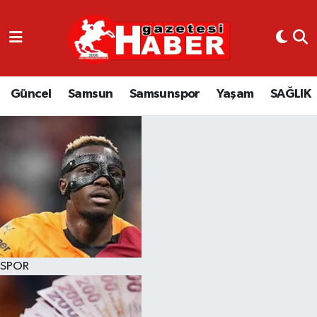
GÜNCEL
SAMSUN
Güncel
Samsun
Samsunspor
Yaşam
SAĞLIK
SAMSUNSPOR
EKONOMİ
YAŞAM
SPOR