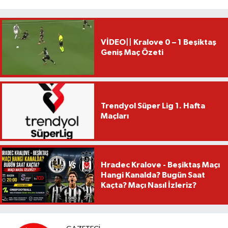
VİDEO|| Kralove 0 – 1 Beşiktaş
Geniş Maç Özeti
Trendyol Süper Lig 1. Hafta
Maçları
Hradec Kralove - Beşiktaş Maçı
Hangi Kanalda? Bugün Saat
Kaçta? Maçı Nasıl İzleriz?