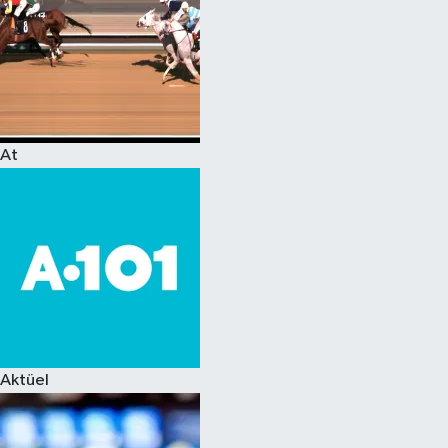
At
Aktüel