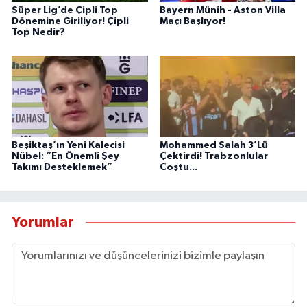
Süper Lig’de Çipli Top
Bayern Münih - Aston Villa
Dönemine Giriliyor! Çipli
Maçı Başlıyor!
Top Nedir?
Beşiktaş’ın Yeni Kalecisi
Mohammed Salah 3’Lü
Nübel: “En Önemli Şey
Çektirdi! Trabzonlular
Takımı Desteklemek”
Coştu...
Yorumlar