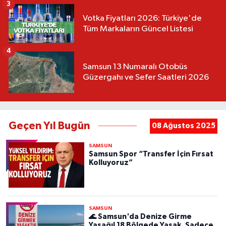
3
Votka Fiyatları 2026: Türkiye'de
Tüm Markaların Güncel Listesi
4
Samsun 13 Numaralı Otobüs
Güzergahı ve Sefer Saatleri 2026
Geçen Yıl Bugün
08 Ağustos 2025
SAMSUN
Samsun Spor “Transfer İçin Fırsat
Kolluyoruz”
SAMSUN
🌊 Samsun'da Denize Girme
Yasağı! 18 Bölgede Yasak, Sadece