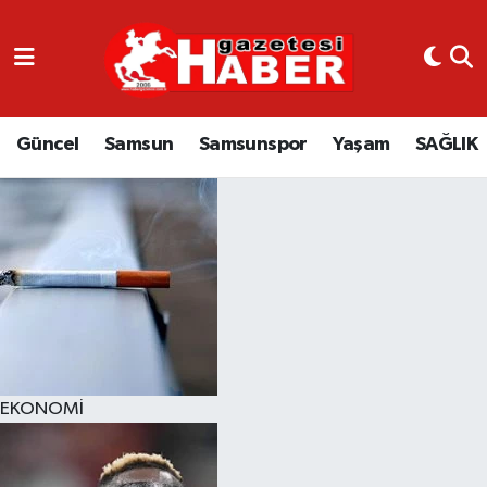
GÜNCEL
SAMSUN
Güncel
Samsun
Samsunspor
Yaşam
SAĞLIK
SAMSUNSPOR
EKONOMİ
YAŞAM
EKONOMİ