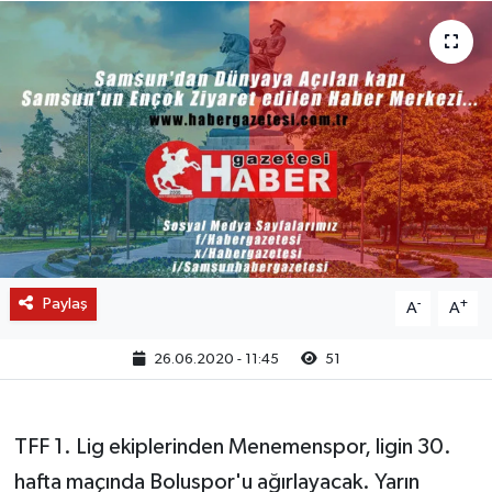
Paylaş
-
+
A
A
26.06.2020 - 11:45
51
TFF 1. Lig ekiplerinden Menemenspor, ligin 30.
hafta maçında Boluspor'u ağırlayacak. Yarın