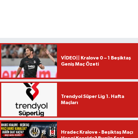
VİDEO|| Kralove 0 – 1 Beşiktaş
Geniş Maç Özeti
Trendyol Süper Lig 1. Hafta
Maçları
Hradec Kralove - Beşiktaş Maçı