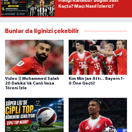
Hangi Kanalda? Bugün Saat
Kaçta? Maçı Nasıl İzleriz?
Bunlar da ilginizi çekebilir
Video || Mohammed Salah
Kim Min Jae Attı... Bayern 1-
20 Dakika’lık Canlı İmza
0 Öne Geçti!
Töreni İzle