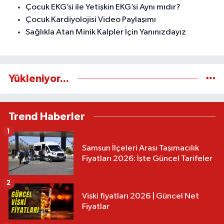
Çocuk EKG’si ile Yetişkin EKG’si Aynı mıdır?
Çocuk Kardiyolojisi Video Paylaşımı
Sağlıkla Atan Minik Kalpler İçin Yanınızdayız
Yükleniyor...
Trend Haberler
1
Samsun İlçeleri Arası Taşımacılık
Fiyatları 2026: İşte Güncel Tarifeler
2
Viski fiyatları 2026 | Güncel Net
Fiyatlar